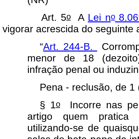
o
o
Art. 5
A
Lei n
8.06
vigorar acrescida do seguinte 
“
Art. 244-B.
Corrompe
menor de 18 (dezoito
infração penal ou induzin
Pena - reclusão, de 1
o
§ 1
Incorre nas pe
artigo quem pratica a
utilizando-se de quaisqu