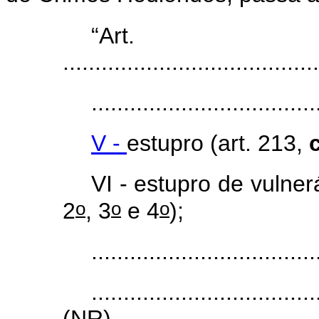
“Ar
........................................
...................................
V -
estupro (art. 213,
VI - estupro de vulner
o
o
o
2
, 3
e 4
);
...................................
...................................
(NR)