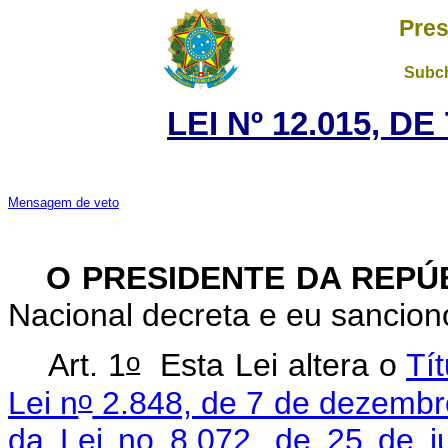
Pres
Subch
LEI Nº 12.015, D
Mensagem de veto
O PRESIDENTE DA REPÚ
Nacional decreta e eu sancion
o
Art. 1
Esta Lei altera o
Tí
o
Lei n
2.848, de 7 de dezembr
da Lei no 8.072, de 25 de j