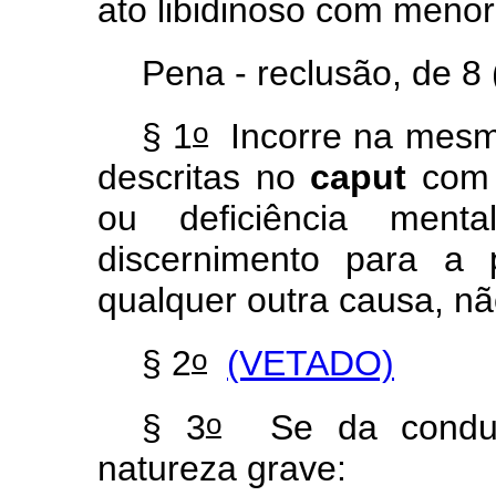
ato libidinoso com menor
Pena - reclusão, de 8 
o
§ 1
Incorre na mesm
descritas no
caput
com 
ou deficiência ment
discernimento para a 
qualquer outra causa, nã
o
§ 2
(VETADO)
o
§ 3
Se da conduta
natureza grave: