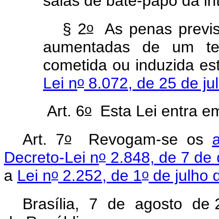
salas de bate-papo da in
o
§ 2
As penas previ
aumentadas de um te
cometida ou induzida est
o
Lei n
8.072, de 25 de ju
o
Art. 6
Esta Lei entra em
o
Art. 7
Revogam-se os
o
Decreto-Lei n
2.848, de 7 de
o
o
a
Lei n
2.252, de 1
de julho 
Brasília, 7 de agosto de 