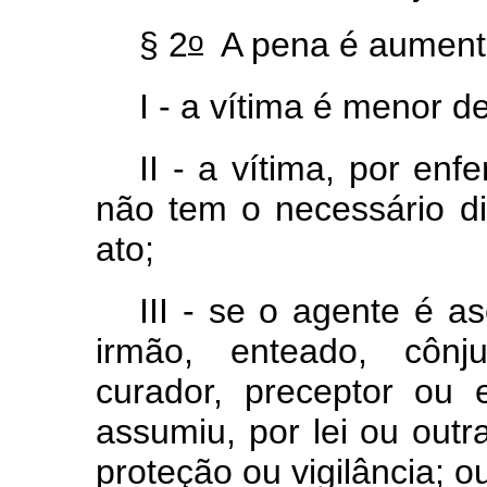
o
§ 2
A pena é aument
I - a vítima é menor d
II - a vítima, por enf
não tem o necessário di
ato;
III - se o agente é a
irmão, enteado, cônj
curador, preceptor ou
assumiu, por lei ou outr
proteção ou vigilância; 