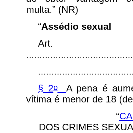
multa.” (NR)
“
Assédio sexual
Art.
........................................
...................................
o
§ 2
A pena é aume
vítima é menor de 18 (de
“
CA
DOS CRIMES SEXU