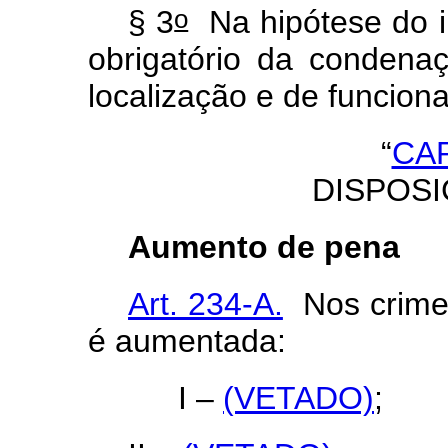
o
§ 3
Na hipótese do in
obrigatório da condena
localização e de funcio
“
CAP
DISPOS
Aumento de pena
Art. 234-A.
Nos crimes
é aumentada:
I –
(VETADO)
;