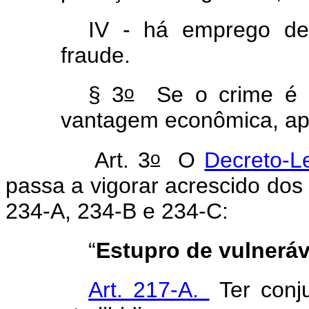
IV - há emprego de
fraude.
o
§ 3
Se o crime é c
vantagem econômica, apl
o
Art. 3
O
Decreto-L
passa a vigorar acrescido dos 
234-A, 234-B e 234-C:
“
Estupro de vulneráv
Art. 217-A.
Ter conju