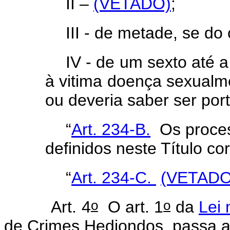
II –
(VETADO)
;
III - de metade, se do
IV - de um sexto até 
à vitima doença sexualm
ou deveria saber ser por
“
Art. 234-B.
Os proces
definidos neste Título co
“
Art. 234-C.
(VETADO
o
o
Art. 4
O art. 1
da
Lei 
de Crimes Hediondos, passa a