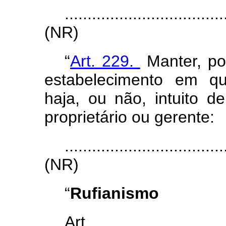
...................................
(NR)
“
Art. 229.
Manter, por
estabelecimento em qu
haja, ou não, intuito d
proprietário ou gerente:
...................................
(NR)
“
Rufianismo
Art