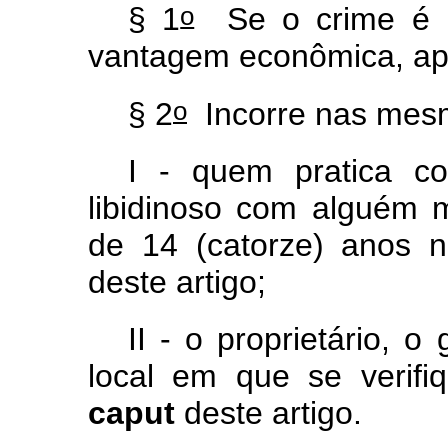
o
§ 1
Se o crime é p
vantagem econômica, ap
o
§ 2
Incorre nas mes
I - quem pratica co
libidinoso com alguém 
de 14 (catorze) anos n
deste artigo;
II - o proprietário, 
local em que se verifi
caput
deste artigo.