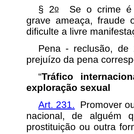
o
§ 2
Se o crime é c
grave ameaça, fraude 
dificulte a livre manifes
Pena - reclusão, de 
prejuízo da pena corresp
“
Tráfico internaci
exploração sexual
Art. 231.
Promover ou fa
nacional, de alguém 
prostituição ou outra fo