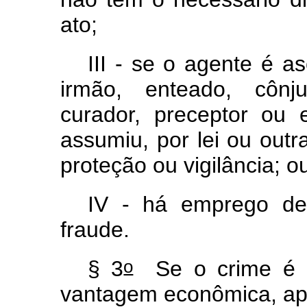
ato;
III - se o agente é a
irmão, enteado, cônj
curador, preceptor ou
assumiu, por lei ou outr
proteção ou vigilância; 
IV - há emprego de
fraude.
o
§ 3
Se o crime é c
vantagem econômica, apl