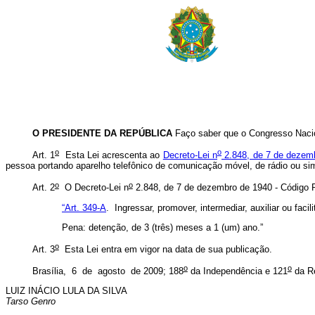
O PRESIDENTE DA REPÚBLICA
Faço saber que o Congresso Nacio
o
o
Art. 1
Esta Lei acrescenta ao
Decreto-Lei n
2.848, de 7 de dezem
pessoa portando aparelho telefônico de comunicação móvel, de rádio ou simi
o
o
Art. 2
O Decreto-Lei n
2.848, de 7 de dezembro de 1940 - Código Pe
“Art. 349-A
. Ingressar, promover, intermediar, auxiliar ou fac
Pena: detenção, de 3 (três) meses a 1 (um) ano.”
o
Art. 3
Esta Lei entra em vigor na data de sua publicação.
o
o
Brasília, 6 de agosto de 2009; 188
da Independência e 121
da Re
LUIZ INÁCIO LULA DA SILVA
Tarso Genro