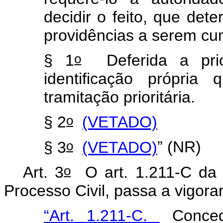
decidir o feito, que dete
providências a serem cu
o
§ 1
Deferida a prior
identificação própria
tramitação prioritária.
o
§ 2
(VETADO)
o
§ 3
(VETADO)
” (NR)
o
Art. 3
O art. 1.211-C da 
Processo Civil, passa a vigora
“Art. 1.211-C.
Concedi