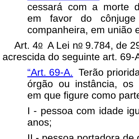
cessará com a morte d
em favor do cônjuge 
companheira, em união e
o
o
Art. 4
A Lei n
9.784, de 29
acrescida do seguinte art. 69-
“Art. 69-A.
Terão priorid
órgão ou instância, os 
em que figure como parte
I - pessoa com idade igu
anos;
II - pessoa portadora de d