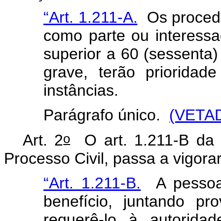
“Art. 1.211-A.
Os procedim
como parte ou interess
superior a 60 (sessenta
grave, terão priorida
instâncias.
Parágrafo único.
(VETA
o
Art. 2
O art. 1.211-B da 
Processo Civil, passa a vigora
“Art. 1.211-B.
A pessoa 
benefício, juntando p
requerê-lo à autoridad