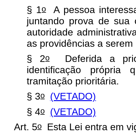
o
§ 1
A pessoa interessa
juntando prova de sua 
autoridade administrati
as providências a serem
o
§ 2
Deferida a prior
identificação própria
tramitação prioritária.
o
§ 3
(VETADO)
o
§ 4
(VETADO)
o
Art. 5
Esta Lei entra em vi