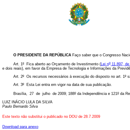
O PRESIDENTE DA REPÚBLICA
Faço saber que o Congresso Nacio
o
Art. 1
º
Fica aberto ao Orçamento de Investimento (
Lei n
11.897, de
e dois reais), em favor da Empresa de Tecnologia e Informações da Previd
Art. 2
º
Os recursos necessários à execução do disposto no art. 1
º
sã
Art. 3
º
Esta Lei entra em vigor na data de sua publicação.
o
o
Brasília, 27 de julho de 2009; 188
da Independência e 121
da Re
LUIZ INÁCIO LULA DA SILVA
Paulo Bernardo Silva
Este texto não substitui o publicado no DOU de 28.7.2009
Download para anexo