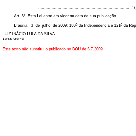
.............................................................................
Art. 3º Esta Lei entra em vigor na data de sua publicação.
o
o
Brasília, 3 de julho de 2009; 188
da Independência e 121
da Rep
LUIZ INÁCIO LULA DA SILVA
Tarso Genro
Este texto não substitui o publicado no DOU de 6.7.2009