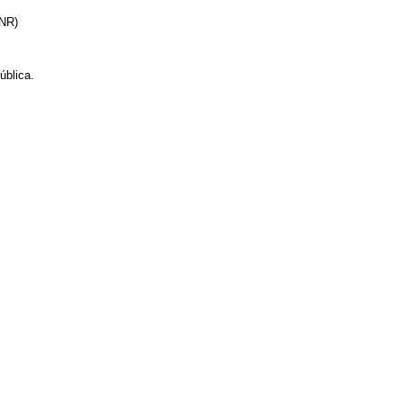
” (NR)
ública.