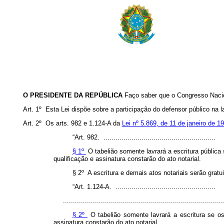
O PRESIDENTE DA REPÚBLICA
Faço saber que o Congresso Nacio
Art. 1º Esta Lei dispõe sobre a participação do defensor público na l
Art. 2º Os arts. 982 e 1.124-A da
Lei nº 5.869, de 11 de janeiro de 1
“Art. 982. ........................................................
§ 1º
O tabelião somente lavrará a escritura públic
qualificação e assinatura constarão do ato notarial.
§ 2º A escritura e demais atos notariais serão grat
“Art. 1.124-A. ..................................................
...............................................................................
§ 2º
O tabelião somente lavrará a escritura se o
assinatura constarão do ato notarial.