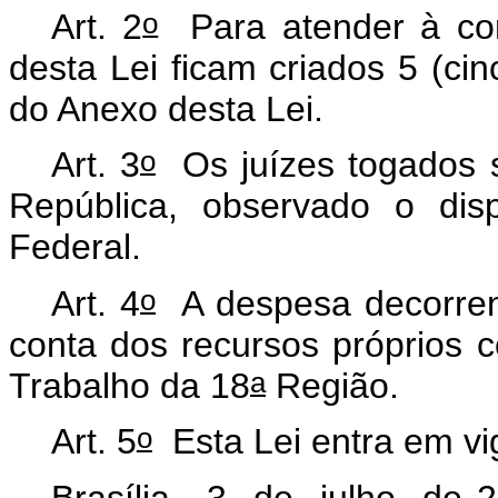
o
Art. 2
Para atender à com
desta Lei ficam criados 5 (cinc
do Anexo desta Lei.
o
Art. 3
Os juízes togados 
República, observado o dis
Federal.
o
Art. 4
A despesa decorrent
conta dos recursos próprios 
a
Trabalho da 18
Região.
o
Art. 5
Esta Lei entra em vi
Brasília, 3 de julho de 2