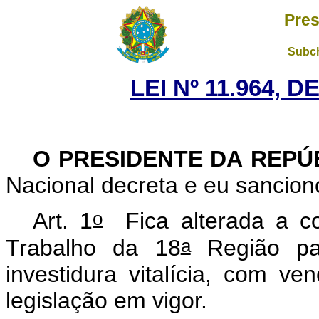
Pres
Subch
LEI Nº 11.964, 
O PRESIDENTE DA REPÚ
Nacional decreta e eu sancion
o
Art. 1
Fica alterada a co
a
Trabalho da 18
Região par
investidura vitalícia, com v
legislação em vigor.