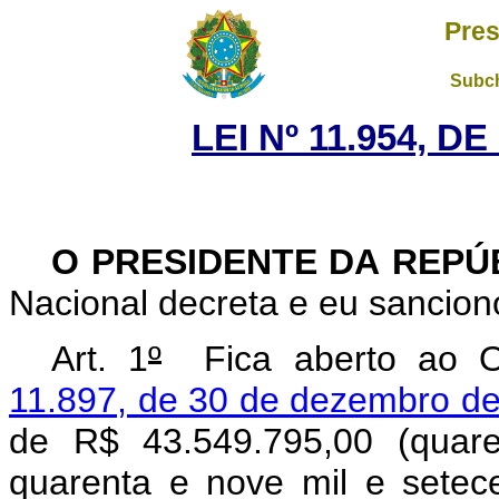
Pres
Subch
LEI Nº 11.954, D
O PRESIDENTE DA REPÚ
Nacional decreta e eu sanciono
Art. 1
º
Fica aberto ao Or
11.897, de 30 de dezembro d
de R$ 43.549.795,00 (quare
quarenta e nove mil e setec