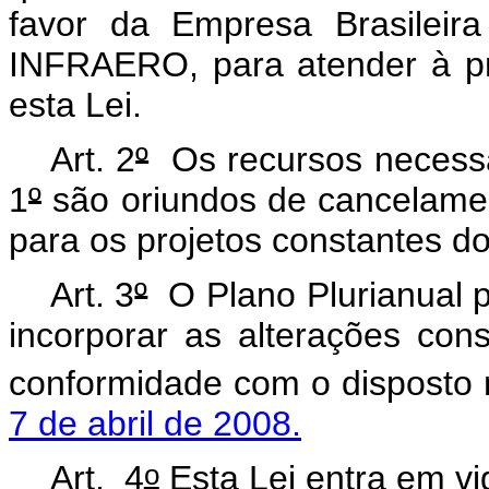
favor da Empresa Brasileira 
INFRAERO, para atender à p
esta Lei.
Art. 2
º
Os recursos necessár
1
º
são oriundos de cancelame
para os projetos constantes do
Art. 3
º
O Plano Plurianual p
incorporar as alterações con
conformidade com o disposto
7 de abril de 2008.
o
Art. 4
Esta Lei entra em vi