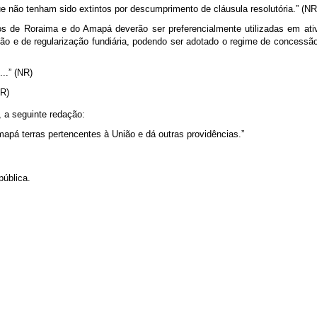
ue não tenham sido extintos por descumprimento de cláusula resolutória.” (N
s de Roraima e do Amapá deverão ser preferencialmente utilizadas em ativ
o e de regularização fundiária, podendo ser adotado o regime de concessão
.......” (NR)
NR)
, a seguinte redação:
apá terras pertencentes à União e dá outras providências.”
pública.