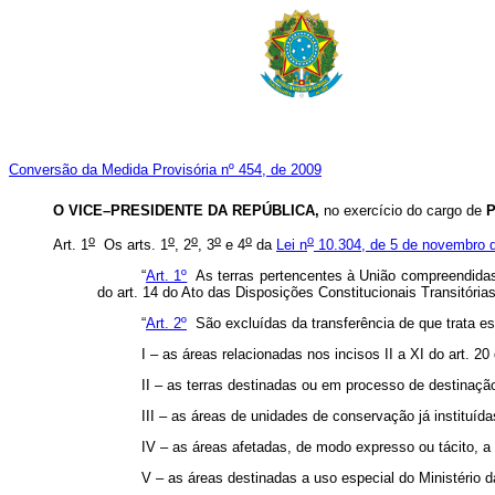
Conversão da Medida Provisória nº 454, de 2009
O VICE–PRESIDENTE DA REPÚBLICA,
no exercício do cargo de
o
o
o
o
o
o
Art. 1
Os arts. 1
, 2
, 3
e 4
da
Lei n
10.304, de 5 de novembro 
“
Art. 1º
As terras pertencentes à União compreendidas
do art. 14 do Ato das Disposições Constitucionais Transitória
“
Art. 2º
São excluídas da transferência de que trata es
I – as áreas relacionadas nos incisos II a XI do art. 2
II – as terras destinadas ou em processo de destinaçã
III – as áreas de unidades de conservação já instituí
IV – as áreas afetadas, de modo expresso ou tácito, 
V – as áreas destinadas a uso especial do Ministério 