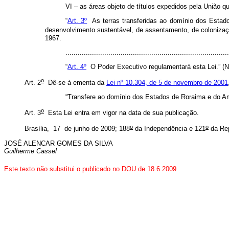
VI – as áreas objeto de títulos expedidos pela União q
“
Art. 3º
As terras transferidas ao domínio dos Estado
desenvolvimento sustentável, de assentamento, de colonizaçã
1967.
............................................................................
“
Art. 4º
O Poder Executivo regulamentará esta Lei.” (
o
Art. 2
Dê-se à ementa da
Lei nº 10.304, de 5 de novembro de 2001
“Transfere ao domínio dos Estados de Roraima e do Am
o
Art. 3
Esta Lei entra em vigor na data de sua publicação.
o
o
Brasília, 17 de junho de 2009; 188
da Independência e 121
da Re
JOSÉ ALENCAR GOMES DA SILVA
Guilherme Cassel
Este texto não substitui o publicado no DOU de 18.6.2009