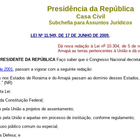
Presidência da República
Casa Civil
Subchefia para Assuntos Jurídicos
LEI Nº 11.949, DE 17 DE JUNHO DE 2009.
o
Dá nova redação à Lei n
10.304, de 5 de n
Amapá as terras pertencentes à União e dá o
PRESIDENTE DA REPÚBLICA
Faço saber que o Congresso Nacional decreta
de 2001
, passam a vigorar com a seguinte redação:
 nos Estados de Roraima e do Amapá passam ao domínio desses Estados, ma
s.” (NR)
ta Lei:
0 da Constituição Federal;
o pela União a projetos de assentamento;
das pela União e aquelas em processo de instituição, conforme regulamento;
a uso público comum ou especial;
da Defesa; e