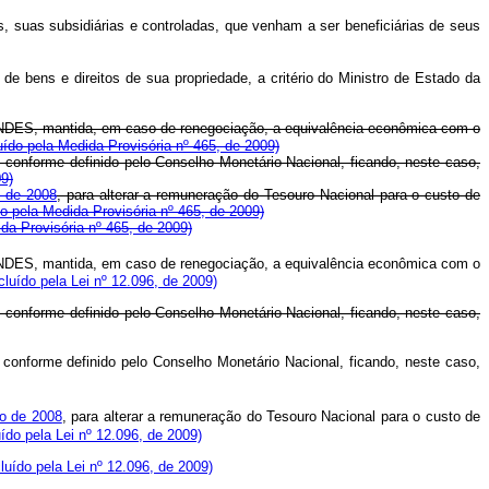
, suas subsidiárias e controladas, que venham a ser beneficiárias de seus
e bens e direitos de sua propriedade, a critério do Ministro de Estado da
o BNDES, mantida, em caso de renegociação, a equivalência econômica com o
luído pela Medida Provisória nº 465, de 2009)
conforme definido pelo Conselho Monetário Nacional, ficando, neste caso,
09)
o de 2008
, para alterar a remuneração do Tesouro Nacional para o custo de
do pela Medida Provisória nº 465, de 2009)
ida Provisória nº 465, de 2009)
o BNDES, mantida, em caso de renegociação, a equivalência econômica com o
ncluído pela Lei nº 12.096, de 2009)
, conforme definido pelo Conselho Monetário Nacional, ficando, neste caso,
 conforme definido pelo Conselho Monetário Nacional, ficando, neste caso,
o de 2008
, para alterar a remuneração do Tesouro Nacional para o custo de
uído pela Lei nº 12.096, de 2009)
cluído pela Lei nº 12.096, de 2009)