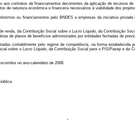
 aos contratos de financiamentos decorrentes da aplicação de recursos de q
os de natureza econômica e financeira necessários à viabilidade dos projeto
timos ou financiamentos pelo BNDES a empresas da iniciativa privada cu
e renda, da Contribuição Social sobre o Lucro Líquido, da Contribuição Soc
inárias de planos de benefícios administrados por entidades fechadas de prev
istradas contabilmente pelo regime de competência, na forma estabelecida p
ocial sobre o Lucro Líquido, da Contribuição Social para o PIS/Pasep e da 
 ocorridos no ano-calendário de 2008.
pública.
*