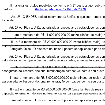
o
II - alienar os títulos recebidos conforme o § 1
deste artigo, sob a 
créditos.
(Incluído pela Lei nº 12.096, de 2009)
o
Art. 2
O BNDES poderá recomprar da União, a qualquer tempo, os 
Fazenda.
o
Art. 2
-A.
Fica a União autorizada a renegociar ou estabelecer as c
valor do saldo das operações de crédito renegociadas, e mediante a
I - até o montante de R$ 11.000.000.000,00 (onze bilhões de reais), vis
assegurada ao Tesouro Nacional remuneração compatível com o 
II - até o montante de R$ 20.000.000.000,00 (vinte bilhões reais), re
captação externa, em dólares norte-americanos para prazo equival
Parágrafo único. O disposto no inciso I poderá ser aplicado à parte da 
o
Art. 2
-A.
Fica a União autorizada a renegociar ou estabelecer as c
valor do saldo das operações de crédito renegociadas, e mediante 
I - até o montante de R$ 11.000.000.000,00 (onze bilhões de reais),
assegurada ao Tesouro Nacional remuneração compatível com o 
I - até o montante de R$ 6.000.000.000,00 (seis bilhões de reais), 
assegurada ao Tesouro Nacional remuneração compatível com o 
II - até o montante de R$ 20.000.000.000,00 (vinte bilhões de reais), 
captação externa, em dólares norte-americanos para prazo equiva
Parágrafo único. O disposto no inciso I poderá ser aplicado à parte da d