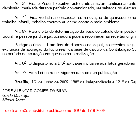
o
Art. 3
Fica o Poder Executivo autorizado a incluir condicionamentos
demissão imotivada durante período convencionado, respeitados os element
o
Art. 4
Fica vedada a concessão ou renovação de quaisquer emprés
trabalho infantil, trabalho escravo ou crime contra o meio ambiente.
o
Art. 5
Para efeito de determinação da base de cálculo do imposto d
Social, a pessoa jurídica patrocinadora poderá reconhecer as receitas orig
Parágrafo único. Para fins do disposto no
caput
, as receitas reg
excluídas da apuração do lucro real, da base de cálculo da Contribuição S
no período de apuração em que ocorrer a realização.
o
o
Art. 6
O disposto no art. 5
aplica-se inclusive aos fatos geradores
o
Art. 7
Esta Lei entra em vigor na data de sua publicação.
o
o
Brasília, 16 de junho de 2009; 188
da Independência e 121
da Re
JOSÉ ALENCAR GOMES DA SILVA
Guido Mantega
Miguel Jorge
Este texto não substitui o publicado no DOU de 17.6.2009