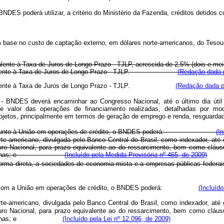
 BNDES poderá utilizar, a critério do Ministério da Fazenda, créditos deti
 base no custo de captação externo, em dólares norte-americanos, do Tesour
alente à Taxa de Juros de Longo Prazo - TJLP, acrescida de 2,5% (dois e mei
o equivalente à Taxa de Juros de Longo Prazo - TJLP.
(Redação dada p
o equivalente à Taxa de Juros de Longo Prazo - TJLP.
(Redação dada pe
NDES deverá encaminhar ao Congresso Nacional, até o último dia útil d
 e valor das operações de financiamento realizadas, detalhadas por mod
jetos, principalmente em termos de geração de emprego e renda, resguardado
ptados junto à União em operações de crédito, o BNDES poderá:
(I
-americano, divulgada pelo Banco Central do Brasil, como indexador, até 
ro Nacional, para prazo equivalente ao do ressarcimento, bem como cláusul
rações externas; e
(Incluído pela Medida Provisória nº 465, de 2009)
forma direta, a sociedades de economia mista e a empresas públicas federais
ados com a União em operações de crédito, o BNDES poderá:
(Incluíd
-americano, divulgada pelo Banco Central do Brasil, como indexador, até 
ro Nacional, para prazo equivalente ao do ressarcimento, bem como cláusul
rações externas; e
(Incluído pela Lei nº 12.096, de 2009)