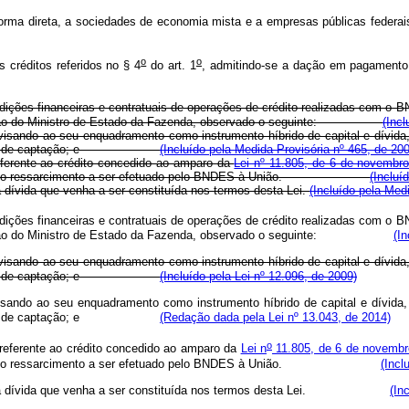
forma direta, a sociedades de economia mista e a empresas públicas federais
o
o
créditos referidos no § 4
do art. 1
, admitindo-se a dação em pagamento d
ondições financeiras e contratuais de operações de crédito realizadas com 
provação do Ministro de Estado da Fazenda, observado o seguinte:
(Inc
ando ao seu enquadramento como instrumento híbrido de capital e dívida, 
seu custo de captação; e
(Incluído pela Medida Provisória nº 465, de 20
ferente ao crédito concedido ao amparo da
Lei nº 11.805, de 6 de novembr
ente ao do ressarcimento a ser efetuado pelo BNDES à União.
(Incluí
dívida que venha a ser constituída nos termos desta Lei.
(Incluído pela Med
ondições financeiras e contratuais de operações de crédito realizadas com 
aprovação do Ministro de Estado da Fazenda, observado o seguinte:
(I
 visando ao seu enquadramento como instrumento híbrido de capital e dívida
seu custo de captação; e
(Incluído pela Lei nº 12.096, de 2009)
visando ao seu enquadramento como instrumento híbrido de capital e dívida,
seu custo de captação; e
(Redação dada pela Lei nº 13.043, de 2014)
o
referente ao crédito concedido ao amparo da
Lei n
11.805, de 6 de novembr
lente ao do ressarcimento a ser efetuado pelo BNDES à União.
(Incl
ívida que venha a ser constituída nos termos desta Lei.
(In