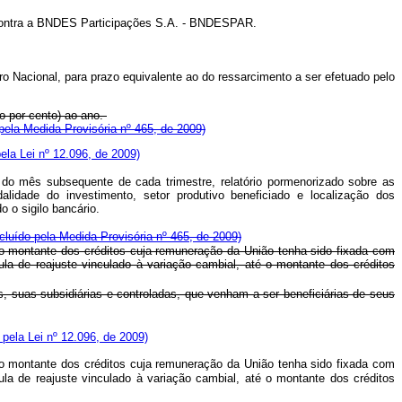
dos contra a BNDES Participações S.A. - BNDESPAR.
o Nacional, para prazo equivalente ao do ressarcimento a ser efetuado pelo
o por cento) ao ano.
ela Medida Provisória nº 465, de 2009)
la Lei nº 12.096, de 2009)
o mês subsequente de cada trimestre, relatório pormenorizado sobre as
alidade do investimento, setor produtivo beneficiado e localização dos
 o sigilo bancário.
ncluído pela Medida Provisória nº 465, de 2009)
o montante dos créditos cuja remuneração da União tenha sido fixada com
a de reajuste vinculado à variação cambial, até o montante dos créditos
, suas subsidiárias e controladas, que venham a ser beneficiárias de seus
o pela Lei nº 12.096, de 2009)
o montante dos créditos cuja remuneração da União tenha sido fixada com
a de reajuste vinculado à variação cambial, até o montante dos créditos