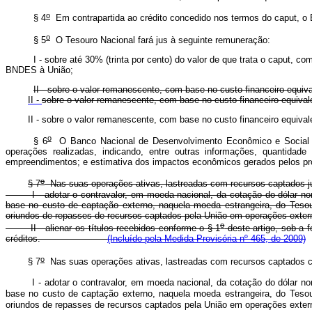
o
§ 4
Em contrapartida ao crédito concedido nos termos do
caput
, o
o
§ 5
O Tesouro Nacional fará jus à seguinte remuneração:
I - sobre até 30% (trinta por cento) do valor de que trata o
caput
, com
BNDES à União;
II - sobre o valor remanescente, com base no custo financeiro equiv
II -
sobre o valor remanescente, com base no custo financeir
II - sobre o valor remanescente, com base no custo financeir
o
§ 6
O Banco Nacional de Desenvolvimento Econômico e Social - B
operações realizadas, indicando, entre outras informações, quantidade
empreendimentos; e estimativa dos impactos econômicos gerados pelos pro
o
§ 7
Nas suas operações ativas, lastreadas com recursos ca
I - adotar o contravalor, em moeda nacional, da cotação do dólar norte
base no custo de captação externo, naquela moeda estrangeira, do Tesou
oriundos de repasses de recursos captados pela União em ope
o
II - alienar os títulos recebidos conforme o § 1
deste artigo, sob a 
créditos.
(Incluído pela Medida Provisória nº 465, de 2009)
o
§ 7
Nas suas operações ativas, lastreadas com recursos capt
I - adotar o contravalor, em moeda nacional, da cotação do dólar norte
base no custo de captação externo, naquela moeda estrangeira, do Tesou
oriundos de repasses de recursos captados pela União em ope