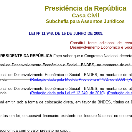
Presidência da República
Casa Civil
Subchefia para Assuntos Jurídicos
LEI Nº 11.948, DE 16 DE JUNHO DE 2009.
Constitui fonte adicional de re
Desenvolvimento Econômico e Socia
PRESIDENTE DA REPÚBLICA
Faço saber que o Congresso Nacional decreta
nal de Desenvolvimento Econômico e Social - BNDES, no montante de até R
onal de Desenvolvimento Econômico e Social - BNDES, no montante de até 
ado da Fazenda.
(Redação dada pela Medida Provisória nº 472, de 2009)
(P
onal de Desenvolvimento Econômico e Social - BNDES, no montante de até 
ado da Fazenda.
(Redação dada pela Lei nº 12.249, de 2010)
(Produção de e
rá emitir, sob a forma de colocação direta, em favor do BNDES, títulos da Dí
tas em lei, o superávit financeiro existente no Tesouro Nacional no encerr
 econômica com o valor previsto no
caput
.