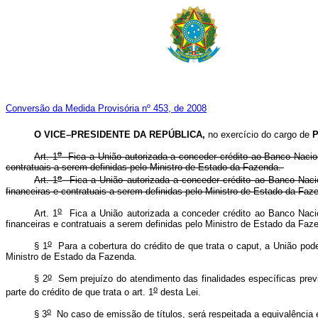
Conversão da Medida Provisória nº 453, de 2008
O VICE–PRESIDENTE DA REPÚBLICA,
no exercício do cargo de
o
Art. 1
Fica a União autorizada a conceder crédito ao Banco Nacio
contratuais a serem definidas pelo Ministro de Estado da Fazenda.
o
Art. 1
Fica a União autorizada a conceder crédito ao Banco Naci
financeiras e contratuais a serem definidas pelo Ministro de Est
o
Art. 1
Fica a União autorizada a conceder crédito ao Banco Naci
financeiras e contratuais a serem definidas pelo Ministro de Est
o
§ 1
Para a cobertura do crédito de que trata o
caput
, a União pode
Ministro de Estado da Fazenda.
o
§ 2
Sem prejuízo do atendimento das finalidades específicas previs
o
parte do crédito de que trata o art. 1
desta Lei.
o
§ 3
No caso de emissão de títulos, será respeitada a equivalência