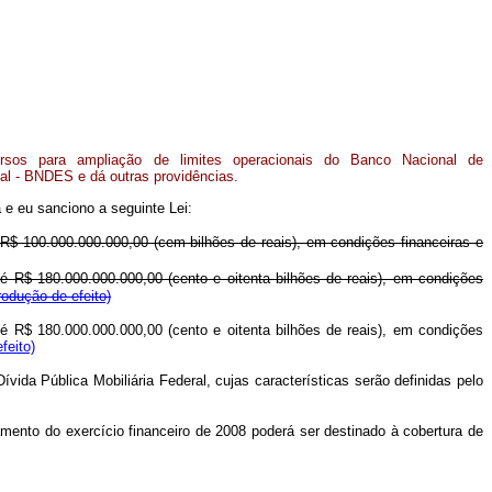
cursos para ampliação de limites operacionais do Banco Nacional de
l - BNDES e dá outras providências.
 e eu sanciono a seguinte Lei:
$ 100.000.000.000,00 (cem bilhões de reais), em condições financeiras e
R$ 180.000.000.000,00 (cento e oitenta bilhões de reais), em condições
rodução de efeito)
R$ 180.000.000.000,00 (cento e oitenta bilhões de reais), em condições
feito)
vida Pública Mobiliária Federal, cujas características serão definidas pelo
amento do exercício financeiro de 2008 poderá ser destinado à cobertura de