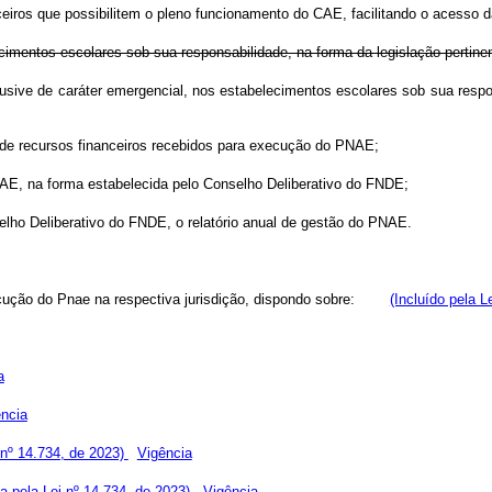
anceiros que possibilitem o pleno funcionamento do CAE, facilitando o aces
imentos escolares sob sua responsabilidade, na forma da legislação pertinen
usive de caráter emergencial, nos estabelecimentos escolares sob sua respon
vo de recursos financeiros recebidos para execução do PNAE;
PNAE, na forma estabelecida pelo Conselho Deliberativo do FNDE;
elho Deliberativo do FNDE, o relatório anual de gestão do PNAE.
ecução do Pnae na respectiva jurisdição, dispondo sobre:
(Incluído pela L
a
ncia
i nº 14.734, de 2023)
Vigência
da pela Lei nº 14.734, de 2023)
Vigência