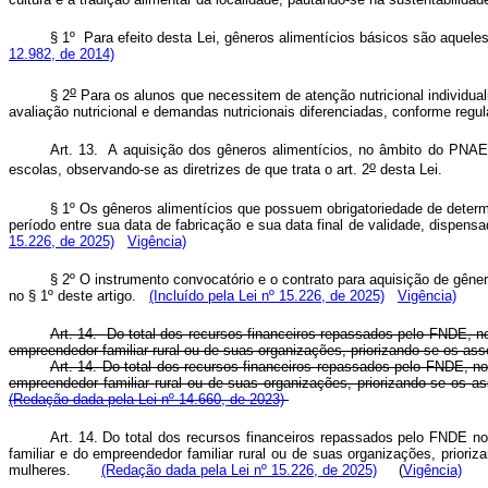
§ 1º
Para efeito desta Lei, gêneros alimentícios básicos são aquel
12.982, de 2014)
o
§ 2
Para os alunos que necessitem de atenção nutricional individua
avaliação nutricional e demandas nutricionais diferenciadas, conforme reg
Art. 13. A aquisição dos gêneros alimentícios, no âmbito do PNAE,
o
escolas, observando-se as diretrizes de que trata o art. 2
desta Lei.
§ 1º Os gêneros alimentícios que possuem obrigatoriedade de determi
período entre sua data de fabricação e sua data final de validade, dispens
15.226, de 2025)
Vigência)
§ 2º O instrumento convocatório e o contrato para aquisição de gêne
no § 1º deste artigo.
(Incluído pela Lei nº 15.226, de 2025)
Vigência)
Art. 14. Do total dos recursos financeiros repassados pelo FNDE, no
empreendedor familiar rural ou de suas organizações, priorizando-se os a
Art. 14. Do total dos recursos financeiros repassados pelo FNDE, no
empreendedor familiar rural ou de suas organizações, priorizando-se os 
(Redação dada pela Lei nº 14.660, de 2023)
Art. 14. Do total dos recursos financeiros repassados pelo FNDE no
familiar e do empreendedor familiar rural ou de suas organizações, prior
mulheres.
(Redação dada pela Lei nº 15.226, de 2025)
(
Vigência)