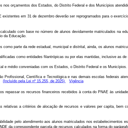
s nos orçamentos dos Estados, do Distrito Federal e dos Municípios atendid
existentes em 31 de dezembro deverão ser reprogramados para o exercício 
calculado com base no número de alunos devidamente matriculados na edu
ério da Educação.
s como parte da rede estadual, municipal e distrital, ainda, os alunos matri
alificadas como entidades filantrópicas ou por elas mantidas, inclusive as d
tal e médio conveniadas com os Estados, o Distrito Federal e os Municípios
Profissional, Científica e Tecnológica e nas demais escolas federais aten
.
(Incluído pela Lei nº 15.255, de 2025)
Vigência
ios repassar os recursos financeiros recebidos à conta do PNAE às unidad
relativas a critérios de alocação de recursos e valores
per capita
, bem c
ilidade pelo atendimento aos alunos matriculados nos estabelecimentos est
FNDE da correspondente parcela de recursos calculados na forma do parágrafo