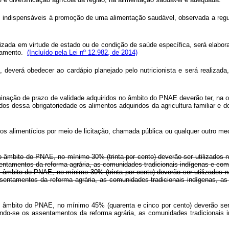
es indispensáveis à promoção de uma alimentação saudável, observada a re
lizada em virtude de estado ou de condição de saúde específica, será elab
ulamento.
(Incluído pela Lei nº 12.982, de 2014)
 deverá obedecer ao cardápio planejado pelo nutricionista e será realiza
nação de prazo de validade adquiridos no âmbito do PNAE deverão ter, na oc
ados dessa obrigatoriedade os alimentos adquiridos da agricultura familiar e
ros alimentícios por meio de licitação, chamada pública ou qualquer outro 
 âmbito do PNAE, no mínimo 30% (trinta por cento) deverão ser utilizados na
ssentamentos da reforma agrária, as comunidades tradicionais indígenas e c
 âmbito do PNAE, no mínimo 30% (trinta por cento) deverão ser utilizados na
assentamentos da reforma agrária, as comunidades tradicionais indígenas,
 âmbito do PNAE, no mínimo 45% (quarenta e cinco por cento) deverão ser u
izando-se os assentamentos da reforma agrária, as comunidades tradicionais