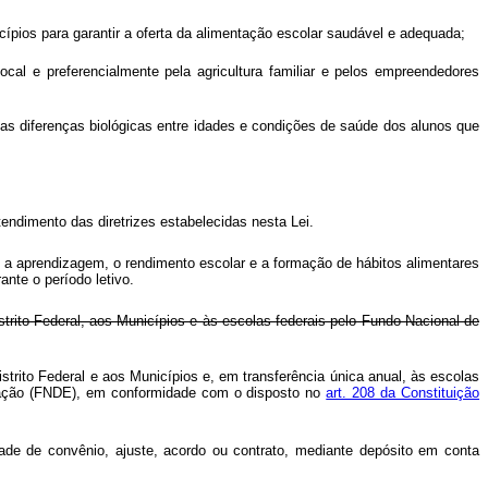
cípios para garantir a oferta da alimentação escolar saudável e adequada;
cal e preferencialmente pela agricultura familiar e pelos empreendedores
do as diferenças biológicas entre idades e condições de saúde dos alunos que
endimento das diretrizes estabelecidas nesta Lei.
 a aprendizagem, o rendimento escolar e a formação de hábitos alimentares
ante o período letivo.
to Federal, aos Municípios e às escolas federais pelo Fundo Nacional de
rito Federal e aos Municípios e, em transferência única anual, às escolas
ucação (FNDE), em conformidade com o disposto no
art. 208 da Constituição
de de convênio, ajuste, acordo ou contrato, mediante depósito em conta