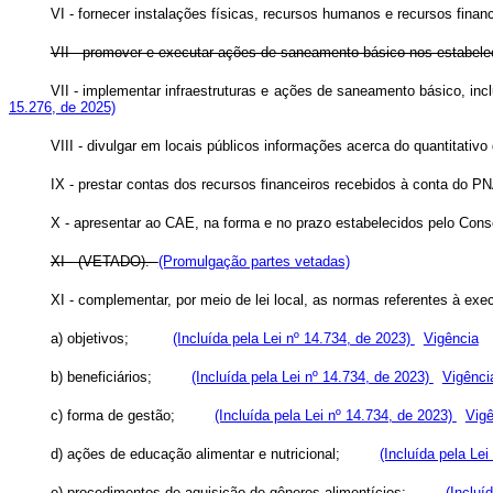
VI - fornecer instalações físicas, recursos humanos e recursos fin
VII - promover e executar ações de saneamento básico nos estabelec
VII -
implementar infraestruturas e ações de saneamento básico, incl
15.276, de 2025)
VIII - divulgar em locais públicos informações acerca do quantitati
IX - prestar contas dos recursos financeiros recebidos à conta do 
X - apresentar ao CAE, na forma e no prazo estabelecidos pelo Cons
XI - (VETADO).
(Promulgação partes vetadas)
XI - complementar, por meio de lei local, as normas referentes à ex
a) objetivos;
(Incluída pela Lei nº 14.734, de 2023)
Vigência
b) beneficiários;
(Incluída pela Lei nº 14.734, de 2023)
Vigênci
c) forma de gestão;
(Incluída pela Lei nº 14.734, de 2023)
Vigê
d) ações de educação alimentar e nutricional;
(Incluída pela Le
e) procedimentos de aquisição de gêneros alimentícios;
(Incluí