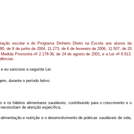
tação escolar e do Programa Dinheiro Direto na Escola aos alunos da
80, de 9 de junho de 2004, 11.273, de 6 de fevereiro de 2006, 11.507, de 20
o
o
a Medida Provisória n
2.178-36, de 24 de agosto de 2001, e a Lei n
8.913,
idências.
e eu sanciono a seguinte Lei:
em, durante o período letivo.
 e os hábitos alimentares saudáveis, contribuindo para o crescimento e o
e necessitam de atenção específica;
a alimentação e nutrição e o desenvolvimento de práticas saudáveis de vida,