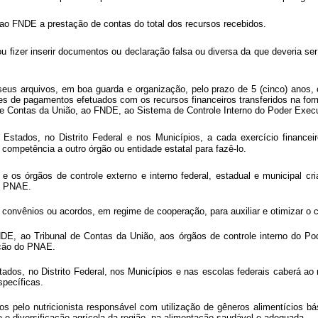
 ao FNDE a prestação de contas do total dos recursos recebidos.
 fizer inserir documentos ou declaração falsa ou diversa da que deveria ser 
eus arquivos, em boa guarda e organização, pelo prazo de 5 (cinco) anos,
de pagamentos efetuados com os recursos financeiros transferidos na forma
al de Contas da União, ao FNDE, ao Sistema de Controle Interno do Poder Exe
stados, no Distrito Federal e nos Municípios, a cada exercício financei
competência a outro órgão ou entidade estatal para fazê-lo.
s órgãos de controle externo e interno federal, estadual e municipal cri
do PNAE.
r convênios ou acordos, em regime de cooperação, para auxiliar e otimizar o 
NDE, ao Tribunal de Contas da União, aos órgãos de controle interno do Pod
cução do PNAE.
ados, no Distrito Federal, nos Municípios e nas escolas federais caberá ao n
específicas.
 pelo nutricionista responsável com utilização de gêneros alimentícios bási
de e diversificação agrícola da região, na alimentação saudável e adequada.