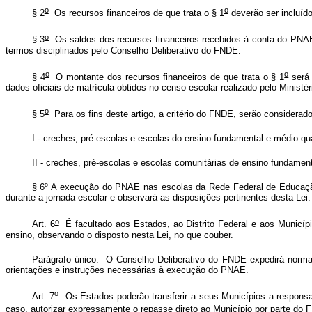
o
o
§ 2
Os recursos financeiros de que trata o § 1
deverão ser incluído
o
§ 3
Os saldos dos recursos financeiros recebidos à conta do PNAE 
termos disciplinados pelo Conselho Deliberativo do FNDE.
o
o
§ 4
O montante dos recursos financeiros de que trata o § 1
será 
dados oficiais de matrícula obtidos no censo escolar realizado pelo Minist
o
§ 5
Para os fins deste artigo, a critério do FNDE, serão considerado
I - creches, pré-escolas e escolas do ensino fundamental e médio qu
II - creches, pré-escolas e escolas comunitárias de ensino fundamen
§ 6º A execução do PNAE nas escolas da Rede Federal de Educação 
durante a jornada escolar e observará as disposições pertinentes desta Lei
o
Art. 6
É facultado aos Estados, ao Distrito Federal e aos Municíp
ensino, observando o disposto nesta Lei, no que couber.
Parágrafo único. O Conselho Deliberativo do FNDE expedirá normas 
orientações e instruções necessárias à execução do PNAE.
o
Art. 7
Os Estados poderão transferir a seus Municípios a responsab
caso, autorizar expressamente o repasse direto ao Município por parte do 