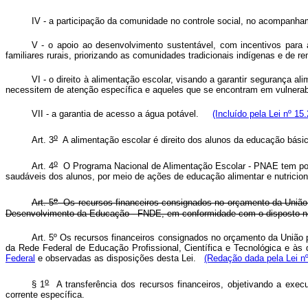
IV - a participação da comunidade no controle social, no acompanham
V - o apoio ao desenvolvimento sustentável, com incentivos para a
familiares rurais, priorizando as comunidades tradicionais indígenas e de
VI - o direito à alimentação escolar, visando a garantir segurança a
necessitem de atenção específica e aqueles que se encontram em vulnerabi
VII - a garantia de acesso a água potável.
(Incluído pela Lei nº 15
o
Art. 3
A alimentação escolar é direito dos alunos da educação básic
o
Art. 4
O Programa Nacional de Alimentação Escolar - PNAE tem por o
saudáveis dos alunos, por meio de ações de educação alimentar e nutriciona
o
Art. 5
Os recursos financeiros consignados no orçamento da União 
Desenvolvimento da Educação - FNDE, em conformidade com o disposto 
Art. 5º Os recursos financeiros consignados no orçamento da União 
da Rede Federal de Educação Profissional, Científica e Tecnológica e 
Federal
e observadas as disposições desta Lei.
(Redação dada pela Lei n
o
§ 1
A transferência dos recursos financeiros, objetivando a exe
corrente específica.