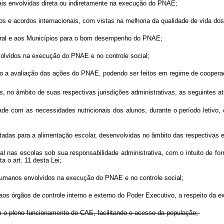
derais envolvidas direta ou indiretamente na execução do PNAE;
os e acordos internacionais, com vistas na melhoria da qualidade de vida do
ederal e aos Municípios para o bom desempenho do PNAE;
olvidos na execução do PNAE e no controle social;
do a avaliação das ações do PNAE, podendo ser feitos em regime de coopera
, no âmbito de suas respectivas jurisdições administrativas, as seguintes a
dade com as necessidades nutricionais dos alunos, durante o período letivo,
ltadas para a alimentação escolar, desenvolvidas no âmbito das respectivas 
ental nas escolas sob sua responsabilidade administrativa, com o intuito de 
a o art. 11 desta Lei;
 humanos envolvidos na execução do PNAE e no controle social;
aos órgãos de controle interno e externo do Poder Executivo, a respeito da
em o pleno funcionamento do CAE, facilitando o acesso da população;