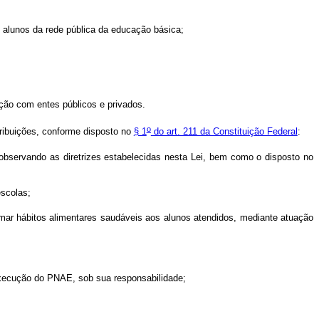
s alunos da rede pública da educação básica;
ção com entes públicos e privados.
o
tribuições, conforme disposto no
§ 1
do art. 211 da Constituição Federal
:
 observando as diretrizes estabelecidas nesta Lei, bem como o disposto no
escolas;
formar hábitos alimentares saudáveis aos alunos atendidos, mediante atuação
 execução do PNAE, sob sua responsabilidade;