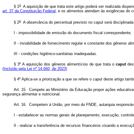
o
§ 1
A aquisição de que trata este artigo poderá ser realizada dispe
art. 37 da Constituição Federal
, e os alimentos atendam às exigências do 
o
§ 2
A observância do percentual previsto no
caput
será disciplinad
I - impossibilidade de emissão do documento fiscal correspondente;
II - inviabilidade de fornecimento regular e constante dos gêneros al
III - condições higiênico-sanitárias inadequadas.
§ 3º A aquisição dos gêneros alimentícios de que trata o
caput
des
(Incluído pela Lei nº 14.660, de 2023)
§ 4º Aplica-se a priorização a que se refere o
caput
deste artigo tamb
Art. 15. Compete ao Ministério da Educação propor ações educativas
segurança alimentar e nutricional.
Art. 16. Competem à União, por meio do FNDE, autarquia responsáv
I - estabelecer as normas gerais de planejamento, execução, contr
II - realizar a transferência de recursos financeiros visando a exec