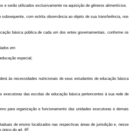
os e serão utilizados exclusivamente na aquisição de gêneros alimentícios.
subsequente, com estrita observância ao objeto de sua transferência, nos
cação básica pública de cada um dos entes governamentais, conforme os
culados em:
e educação especial;
.
derá às necessidades nutricionais de seus estudantes de educação básica
es executoras das escolas de educação básica pertencentes à sua rede de
omo para organização e funcionamento das unidades executoras e demais
aduais de ensino localizados nas respectivas áreas de jurisdição e, nesse
o
 único do art. 6
.