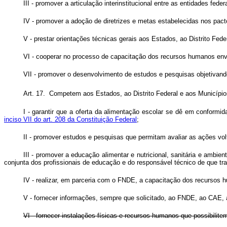
III - promover a articulação interinstitucional entre as entidades fe
IV - promover a adoção de diretrizes e metas estabelecidas nos pact
V - prestar orientações técnicas gerais aos Estados, ao Distrito F
VI - cooperar no processo de capacitação dos recursos humanos env
VII - promover o desenvolvimento de estudos e pesquisas objetivan
Art. 17. Competem aos Estados, ao Distrito Federal e aos Municípios
I - garantir que a oferta da alimentação escolar se dê em conformi
inciso VII do art. 208 da Constituição Federal
;
II - promover estudos e pesquisas que permitam avaliar as ações vo
III - promover a educação alimentar e nutricional, sanitária e ambi
conjunta dos profissionais de educação e do responsável técnico de que trat
IV - realizar, em parceria com o FNDE, a capacitação dos recursos
V - fornecer informações, sempre que solicitado, ao FNDE, ao CAE, 
VI - fornecer instalações físicas e recursos humanos que possibilit