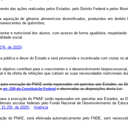
ento das ações realizadas pelos Estados, pelo Distrito Federal e pelos Muni
 aquisição de gêneros alimentícios diversificados, produzidos em âmbito lo
 remanescentes de quilombos;
limentar e nutricional dos alunos, com acesso de forma igualitária, respeitan
lidade social.
.276, de 2025)
a pública e dever do Estado e será promovida e incentivada com vistas no at
bjetivo contribuir para o crescimento e o desenvolvimento biopsicossocial,
l e da oferta de refeições que cubram as suas necessidades nutricionais dur
para execução do PNAE serão repassados em parcelas aos Estados, ao Distri
no
art. 208 da Constituição Federal
e observadas as disposições desta Lei.
para a execução do PNAE serão repassados em parcelas aos Estados, ao Dist
às demais escolas federais pelo Fundo Nacional de Desenvolvimento da Ed
º 15.255, de 2025)
Vigência
cução do PNAE, será efetivada automaticamente pelo FNDE, sem necessida