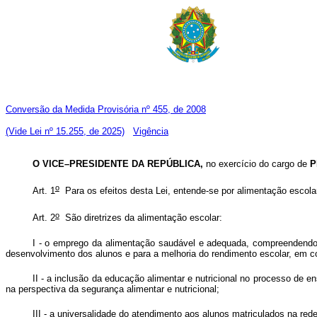
Conversão da Medida Provisória nº 455, de 2008
(Vide Lei nº 15.255, de 2025)
Vigência
O VICE–PRESIDENTE DA REPÚBLICA,
no exercício do cargo de
P
o
Art. 1
Para os efeitos desta Lei, entende-se por alimentação escolar
o
Art. 2
São diretrizes da alimentação escolar:
I - o emprego da alimentação saudável e adequada, compreendendo o
desenvolvimento dos alunos e para a melhoria do rendimento escolar, em c
II - a inclusão da educação alimentar e nutricional no processo de 
na perspectiva da segurança alimentar e nutricional;
III - a universalidade do atendimento aos alunos matriculados na re