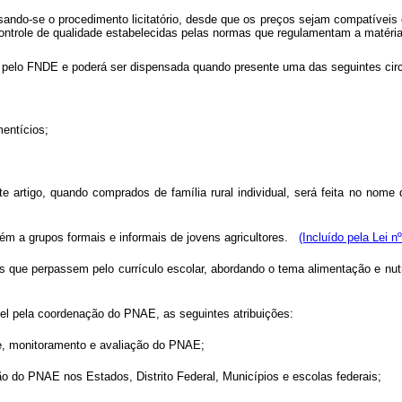
nsando-se o procedimento licitatório, desde que os preços sejam compatíveis
controle de qualidade estabelecidas pelas normas que regulamentam a matéri
a pelo FNDE e poderá ser dispensada quando presente uma das seguintes cir
imentícios;
te artigo, quando comprados de família rural individual, será feita no no
ém a grupos formais e informais de jovens agricultores.
(Incluído pela Lei n
 que perpassem pelo currículo escolar, abordando o tema alimentação e nutr
el pela coordenação do PNAE, as seguintes atribuições:
ole, monitoramento e avaliação do PNAE;
ução do PNAE nos Estados, Distrito Federal, Municípios e escolas federais;