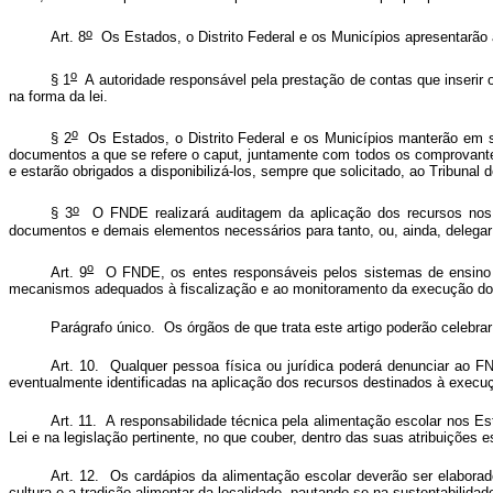
o
Art. 8
Os Estados, o Distrito Federal e os Municípios apresentarão
o
§ 1
A autoridade responsável pela prestação de contas que inserir ou
na forma da lei.
o
§ 2
Os Estados, o Distrito Federal e os Municípios manterão em s
documentos a que se refere o
caput
,
juntamente com todos os comprovantes 
e estarão obrigados a disponibilizá-los, sempre que solicitado, ao Tribun
o
§ 3
O FNDE realizará auditagem da aplicação dos recursos nos E
documentos e demais elementos necessários para tanto, ou, ainda, delegar 
o
Art. 9
O FNDE, os entes responsáveis pelos sistemas de ensino e o
mecanismos adequados à fiscalização e ao monitoramento da execução 
Parágrafo único. Os órgãos de que trata este artigo poderão celebra
Art. 10. Qualquer pessoa física ou jurídica poderá denunciar ao F
eventualmente identificadas na aplicação dos recursos destinados à exe
Art. 11. A responsabilidade técnica pela alimentação escolar nos Est
Lei e na legislação pertinente, no que couber, dentro das suas atribuições 
Art. 12. Os cardápios da alimentação escolar deverão ser elaborados
cultura e a tradição alimentar da localidade, pautando-se na sustentabilida