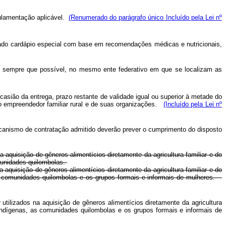
gulamentação aplicável.
(Renumerado do parágrafo único Incluído pela Lei nº
orado cardápio especial com base em recomendações médicas e nutricionais,
da, sempre que possível, no mesmo ente federativo em que se localizam as
asião da entrega, prazo restante de validade igual ou superior à metade do
 do empreendedor familiar rural e de suas organizações.
(Incluído pela Lei nº
mecanismo de contratação admitido deverão prever o cumprimento do disposto
 aquisição de gêneros alimentícios diretamente da agricultura familiar e do
omunidades quilombolas.
 aquisição de gêneros alimentícios diretamente da agricultura familiar e do
 as comunidades quilombolas e os grupos formais e informais de mulheres.
tilizados na aquisição de gêneros alimentícios diretamente da agricultura
 indígenas, as comunidades quilombolas e os grupos formais e informais de