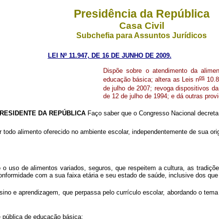
Presidência da República
Casa Civil
Subchefia para Assuntos Jurídicos
LEI Nº 11.947, DE 16 DE JUNHO DE 2009.
Dispõe sobre o atendimento da alimen
os
educação básica; altera as Leis n
10.8
de julho de 2007; revoga dispositivos d
de 12 de julho de 1994; e dá outras prov
RESIDENTE DA REPÚBLICA
Faço saber que o Congresso Nacional decreta 
 todo alimento oferecido no ambiente escolar, independentemente de sua orig
 uso de alimentos variados, seguros, que respeitem a cultura, as tradições
onformidade com a sua faixa etária e seu estado de saúde, inclusive dos qu
ensino e aprendizagem, que perpassa pelo currículo escolar, abordando o tem
de pública de educação básica;