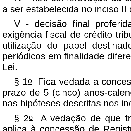
a ser estabelecida no inciso II
V - decisão final proferi
exigência fiscal de crédito tr
utilização do papel destinad
periódicos em finalidade difere
Lei.
o
§ 1
Fica vedada a concess
prazo de 5 (cinco) anos-calen
nas hipóteses descritas nos in
o
§ 2
A vedação de que tr
aplica à concessão de Regist