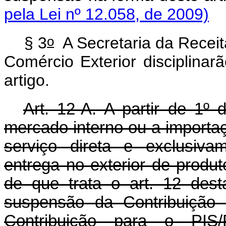
pela Lei nº 12.058, de 2009)
o
§ 3
A Secretaria da Receita
Comércio Exterior disciplinar
artigo.
Art. 12-A. A partir de 1º 
mercado interno ou a importa
serviço direta e exclusiva
entrega no exterior de produt
de que trata o art. 12 des
suspensão da Contribuição 
Contribuição para o PIS/