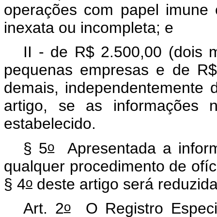
operações com papel imune 
inexata ou incompleta; e
II - de R$ 2.500,00 (dois 
pequenas empresas e de R$ 5
demais, independentemente da
artigo, se as informações 
estabelecido.
o
§ 5
Apresentada a inform
qualquer procedimento de ofício
o
§ 4
deste artigo será reduzid
o
Art. 2
O Registro Especia