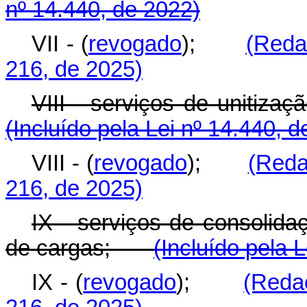
nº 14.440, de 2022)
VII - (
revogado
);
(Reda
216, de 2025)
VIII - serviços de uniti
(Incluído pela Lei nº 14.440, 
VIII - (
revogado
);
(Reda
216, de 2025)
IX - serviços de consolid
de cargas;
(Incluído pela 
IX - (
revogado
);
(Reda