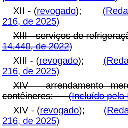
XII - (
revogado
);
(Reda
216, de 2025)
XIII - serviços de refrige
14.440, de 2022)
XIII - (
revogado
);
(Reda
216, de 2025)
XIV - arrendamento merc
contêineres;
(Incluído pela
XIV - (
revogado
);
(Reda
216, de 2025)