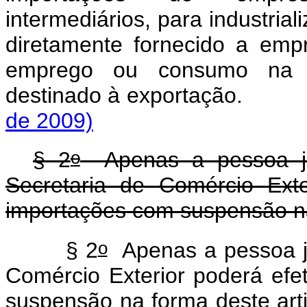
intermediários, para industrial
diretamente fornecido a empr
emprego ou consumo na ind
destinado à export
de 2009)
o
§ 2
Apenas a pessoa jurí
Secretaria de Comércio Exte
importações com suspensão na
o
§ 2
Apenas a pessoa jur
Comércio Exterior poderá efe
suspensão na forma deste art