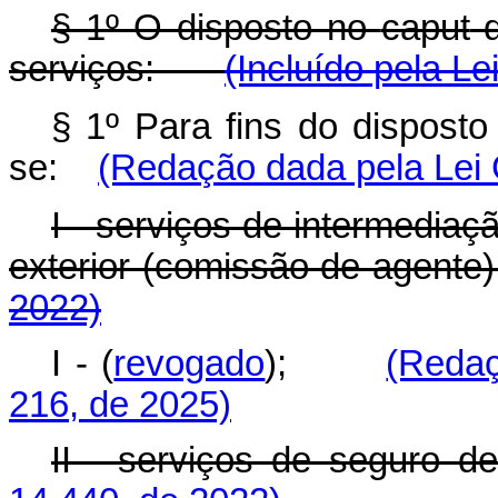
§ 1º O disposto no
caput
d
serviços:
(Incluído pela Le
§ 1º Para fins do dispost
se:
(Redação dada pela Lei
I - serviços de intermediaç
exterior (comissão de age
2022)
I - (
revogado
);
(Redaç
216, de 2025)
II - serviços de segur