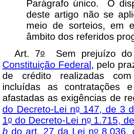
Parágrafo único. O dis
deste artigo não se apl
meio de sorteios, em e
âmbito dos referidos pr
o
Art. 7
Sem prejuízo do
Constituição Federal
, pelo pr
de crédito realizadas com i
incluídas as contratações 
afastadas as exigências de re
o
do Decreto-Lei n
147, de 3 d
o
o
1
do Decreto-Lei n
1.715, d
o
b
do art. 27 da Lei n
8.036, 