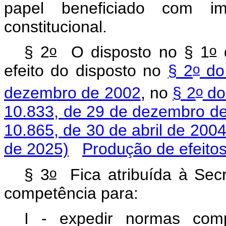
papel beneficiado com imu
constitucional.
o
o
§ 2
O disposto no § 1
d
o
efeito do disposto no
§ 2
do 
o
dezembro de 2002
, no
§ 2
do 
10.833, de 29 de dezembro d
10.865, de 30 de abril de 200
de 2025)
Produção de efeito
o
§ 3
Fica atribuída à Secr
competência para:
I - expedir normas comp