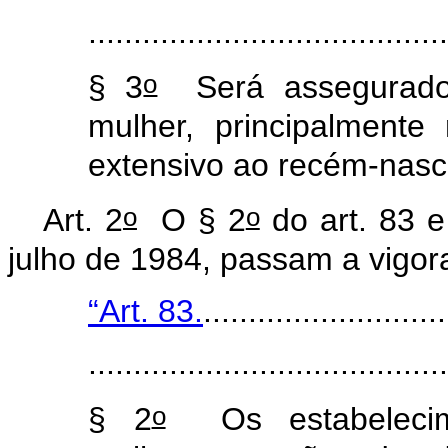
........................................
o
§ 3
Será assegurado
mulher, principalmente
extensivo ao recém-nasc
o
o
Art. 2
O § 2
do art. 83 e
julho de 1984, passam a vigor
“Art. 83.
...........................
........................................
o
§ 2
Os estabelecime