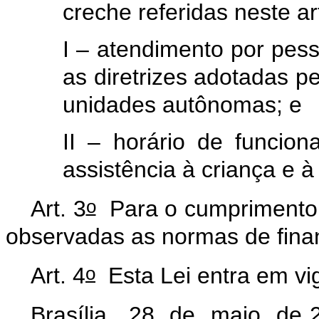
creche referidas neste ar
I – atendimento por pess
as diretrizes adotadas p
unidades autônomas; e
II – horário de funcio
assistência à criança e 
o
Art. 3
Para o cumprimento d
observadas as normas de finan
o
Art. 4
Esta Lei entra em vig
Brasília, 28 de maio de 