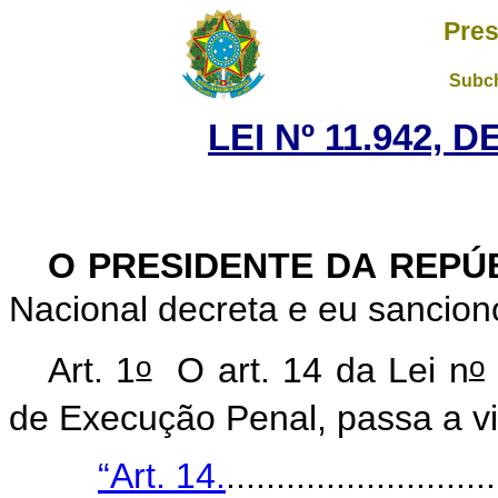
Pres
Subch
LEI Nº 11.942, 
O PRESIDENTE DA REPÚ
Nacional decreta e eu sanciono
o
o
Art. 1
O art. 14 da Lei n
de Execução Penal, passa a vi
“Art. 14.
...........................