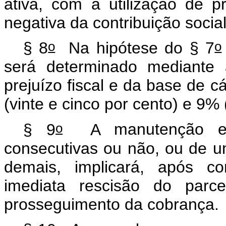
ativa, com a utilização de p
negativa da contribuição social
o
o
§ 8
Na hipótese do § 7
será determinado mediante 
prejuízo fiscal e da base de c
(vinte e cinco por cento) e 9%
o
§ 9
A
manutenção 
consecutivas ou não,
ou de u
demais
, implicará, após c
imediata rescisão do par
prosseguimento da cobrança
.