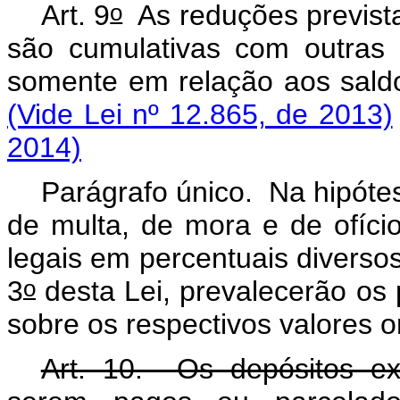
o
Art. 9
As reduções prevista
são cumulativas com outras 
somente em relação aos 
(Vide Lei nº 12.865, de 2013)
2014)
Parágrafo único. Na hipóte
de multa, de mora e de ofíci
legais em percentuais diversos
o
3
desta Lei, prevalecerão os p
sobre os respectivos valores o
Art. 10. Os depósitos exi