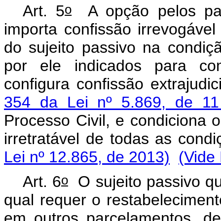
o
Art. 5
A opção pelos par
importa confissão irrevogável
do sujeito passivo na condiç
por ele indicados para com
configura confissão extrajudi
354 da Lei nº 5.869, de 1
Processo Civil, e condiciona o
irretratável de todas as cond
Lei nº 12.865, de 2013)
(Vide
o
Art. 6
O sujeito passivo qu
qual requer o restabelecimen
em outros parcelamentos, de