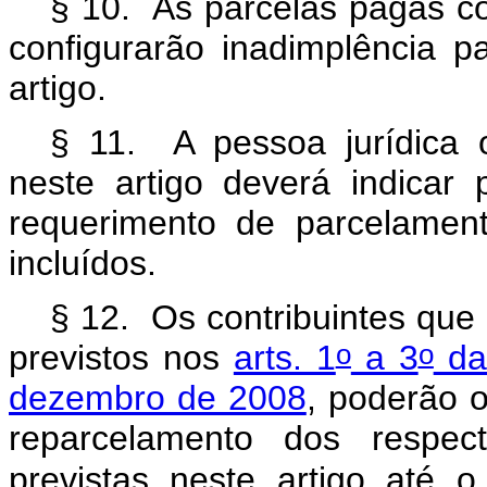
§ 10. As parcelas pagas co
configurarão inadimplência p
artigo.
§ 11. A pessoa jurídica o
neste artigo deverá indicar
requerimento de parcelament
incluídos.
§ 12. Os contribuintes que
o
o
previstos nos
arts. 1
a 3
da 
dezembro de 2008
, poderão o
reparcelamento dos respec
previstas neste artigo até o