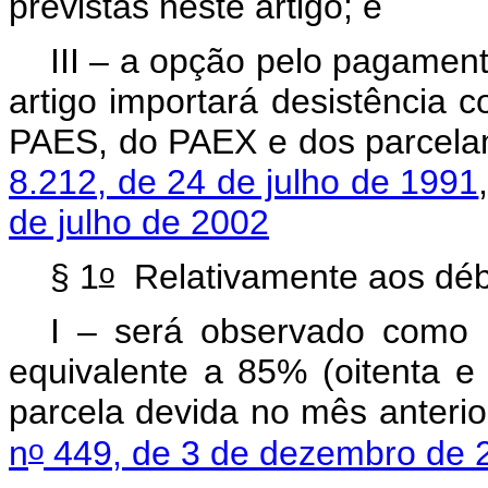
previstas neste artigo; e
III – a opção pelo pagamen
artigo importará desistência c
PAES, do PAEX e dos parcela
8.212, de 24 de julho de 1991
de julho de 2002
o
§ 1
Relativamente aos débi
I – será observado como 
equivalente a 85% (oitenta e 
parcela devida no mês anteri
o
n
449, de 3 de dezembro de 