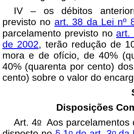
IV – os débitos anterio
previsto no
art. 38 da Lei nº
parcelamento previsto no
art.
de 2002
, terão redução de 1
mora e de ofício, de 40% (qu
40% (quarenta por cento) do
cento) sobre o valor do encarg
Disposições Co
o
Art. 4
Aos parcelamentos de
o
o
disposto no
§ 1
do art. 3
da 