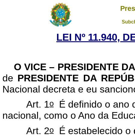
Pres
Subch
LEI Nº 11.940, 
O VICE – PRESIDENTE D
de
PRESIDENTE DA REPÚ
Nacional decreta e eu sancion
o
Art. 1
É definido o ano d
nacional, como o Ano da Educa
o
Art. 2
É estabelecido o 