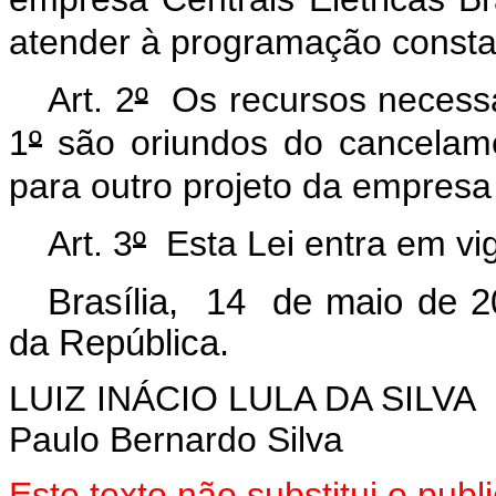
atender à programação constan
Art. 2
º
Os recursos necessár
1
º
são oriundos do cancelame
para outro projeto da empresa 
Art. 3
º
Esta Lei entra em vig
Brasília, 14 de maio de 2
da República.
LUIZ INÁCIO LULA DA SILVA
Paulo Bernardo Silva
Este texto não substitui o pu