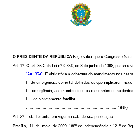
O PRESIDENTE DA REPÚBLICA
Faço saber que o Congresso Nacion
o
o
Art. 1
O art. 35-C da Lei n
9.656, de 3 de junho de 1998, passa a v
“Art. 35-C.
É obrigatória a cobertura do atendimento nos caso
I - de emergência, como tal definidos os que implicarem risco
II - de urgência, assim entendidos os resultantes de acident
III - de planejamento familiar.
.............................................................................” (NR)
o
Art. 2
Esta Lei entra em vigor na data de sua publicação.
o
o
Brasília, 11 de maio de 2009; 188
da Independência e 121
da Rep