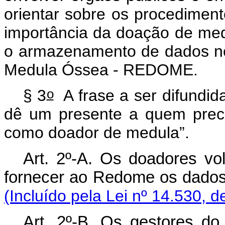
orientar sobre os procedimen
importância da doação de med
o armazenamento de dados no
Medula Óssea - REDOME.
o
§ 3
A frase a ser difundid
dê um presente a quem preci
como doador de medula”.
Art. 2º-A. Os doadores vo
fornecer ao Redome os dado
(Incluído pela Lei nº 14.530, d
Art. 2º-B. Os gestores d