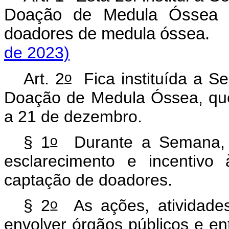
Doação de Medula Óssea e
doadores de medula ósse
de 2023)
o
Art. 2
Fica instituída a S
Doação de Medula Óssea, que
a 21 de dezembro.
o
§ 1
Durante a Semana, s
esclarecimento e incentiv
captação de doadores.
o
§ 2
As ações, atividades
envolver órgãos públicos e en