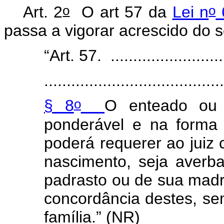
o
o
Art. 2
O art 57 da
Lei n
6
passa a vigorar acrescido do s
“Art. 57. ...........................
.......................................
o
§ 8
O enteado ou 
ponderável e na forma
poderá requerer ao juiz 
nascimento, seja averb
padrasto ou de sua madr
concordância destes, se
família.” (NR)