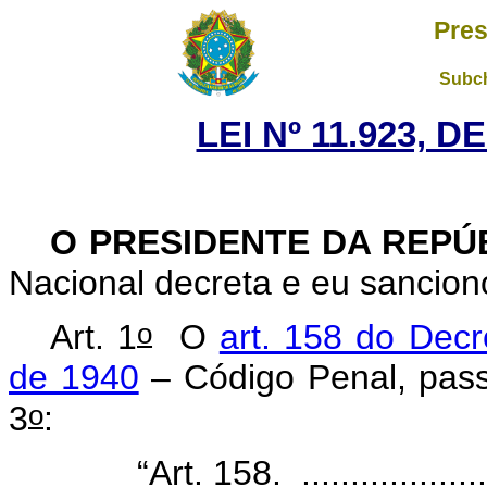
Pres
Subch
LEI Nº 11.923, D
O PRESIDENTE DA REPÚ
Nacional decreta e eu sancion
o
Art. 1
O
art. 158 do Decr
de 1940
– Código Penal, pass
o
3
:
“Art. 158. ......................