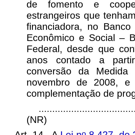
de fomento e coope
estrangeiros que tenham
financiadora, no Banco
Econômico e Social – 
Federal, desde que con
anos contado a parti
conversão da Medida P
novembro de 2008, e d
complementação de pro
...................................
(NR)
o
Art. 14. A
Lei n
8.427, de 