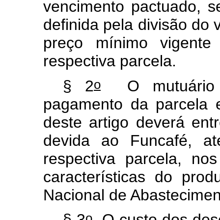
vencimento pactuado, s
definida pela divisão do 
preço mínimo vigent
respectiva parcela.
o
§ 2
O mutuário a
pagamento da parcela 
deste artigo deverá ent
devida ao Funcafé, a
respectiva parcela, no
características do pro
Nacional de Abastecim
o
§ 3
O custo dos desc