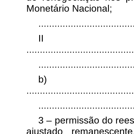
Monetário Nacional;
...................................
I
........................................
...................................
b)
........................................
...................................
3 – permissão do ree
ajustado remanescente