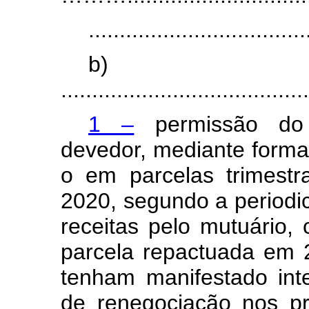
...................................
b)
.......................................
1 –
permissão do 
devedor, mediante formali
o em parcelas trimestr
2020, segundo a periodi
receitas pelo mutuário,
parcela repactuada em 
tenham manifestado int
de renegociação nos pr