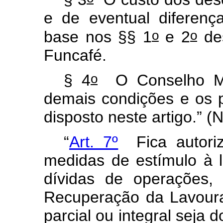
e de eventual diferen
o
o
base nos §§ 1
e 2
des
Funcafé.
o
§ 4
O Conselho Mon
demais condições e os 
disposto neste artigo.” 
“
Art. 7º
Fica autoriz
medidas de estímulo à 
dívidas de operações
Recuperação da Lavoura
parcial ou integral seja 