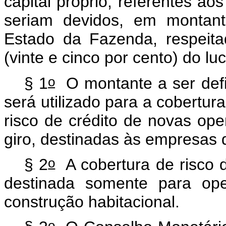
capital próprio, referentes ao
seriam devidos, em montant
Estado da Fazenda, respeit
(vinte e cinco por cento) do lu
o
§ 1
O montante a ser def
será utilizado para a cobertura
risco de crédito de novas op
giro, destinadas às empresas 
o
§ 2
A cobertura de risco d
destinada somente para op
construção habitacional.
o