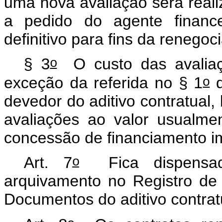
uma nova avaliação será real
a pedido do agente finance
definitivo para fins da renegoc
o
§ 3
O custo das avaliaçõ
o
exceção da referida no § 1
d
devedor do aditivo contratual,
avaliações ao valor usualm
concessão de financiamento im
o
Art. 7
Fica dispensad
arquivamento no Registro de 
Documentos do aditivo contratu