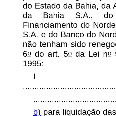
do Estado da Bahia, da
da Bahia S.A., do 
Financiamento do Norde
S.A. e do Banco do Nord
não tenham sido renego
o
o
o
6
do art. 5
da Lei n
9
1995:
I
........................................
...................................
b)
para liquidação das