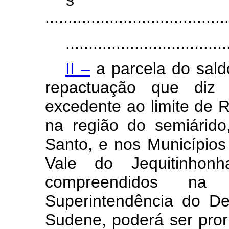
........................................
...................................
II –
a parcela do sald
repactuação que diz r
excedente ao limite de R
na região do semiárido,
Santo, e nos Municípios
Vale do Jequitinho
compreendidos n
Superintendência do D
Sudene, poderá ser pror