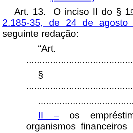
Art. 13. O inciso II do § 1
2.185-35, de 24 de agosto
seguinte redação:
“Ar
.......................................
§
........................................
...................................
II –
os empréstim
organismos financeiros m