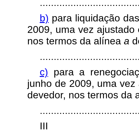
...................................
b)
para liquidação das
2009, uma vez ajustado 
nos termos da alínea
a
de
...................................
c)
para a renegociaç
junho de 2009, uma vez 
devedor, nos termos da 
...................................
II
........................................