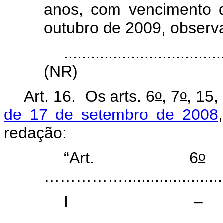
anos, com vencimento d
outubro de 2009, observ
...................................
(NR)
o
o
Art. 16. Os arts.
6
, 7
, 15,
de
17 de setembro de 2008
redação:
o
“Art. 6
……………..........................
I – ........
………...............................