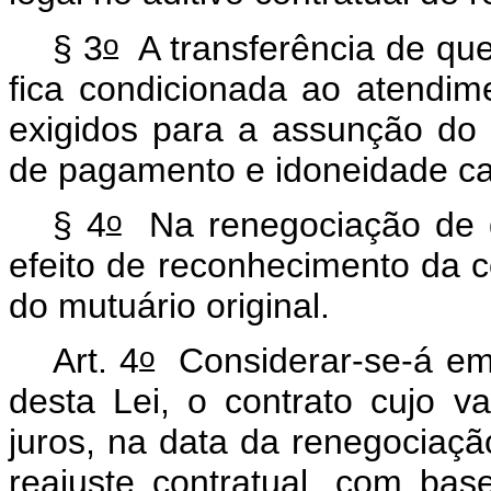
o
§ 3
A transferência de que 
fica condicionada ao atendime
exigidos para a assunção do 
de pagamento e idoneidade ca
o
§ 4
Na renegociação de 
efeito de reconhecimento da 
do mutuário original.
o
Art. 4
Considerar-se-á em d
desta Lei, o contrato cujo v
juros, na data da renegociaçã
reajuste contratual, com ba