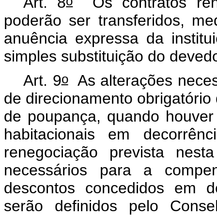
o
Art. 8
Os contratos rene
poderão ser transferidos, me
anuência expressa da institu
simples substituição do deved
o
Art. 9
As alterações neces
de direcionamento obrigatório
de poupança, quando houver 
habitacionais em decorrên
renegociação prevista nes
necessários para a compen
descontos concedidos em de
serão definidos pelo Conse