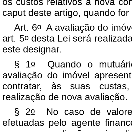
os custos relativos à nova con
caput
deste artigo, quando for
o
Art. 6
A avaliação do imóve
o
art. 5
desta Lei será realizad
este designar.
o
§ 1
Quando o mutuário
avaliação do imóvel apresent
contratar, às suas custas
realização de nova avaliação.
o
§ 2
No caso de valores 
efetuadas pelo agente financ