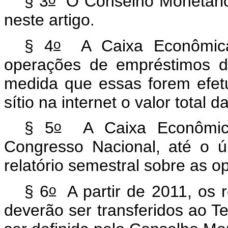
§ 3
O Conselho Monetário 
neste artigo.
o
§ 4
A Caixa Econômica 
operações de empréstimos d
medida que essas forem efetu
sítio na internet o valor total
o
§ 5
A Caixa Econômica
Congresso Nacional, até o ú
relatório semestral sobre as 
o
§ 6
A partir de 2011, os 
deverão ser transferidos ao T