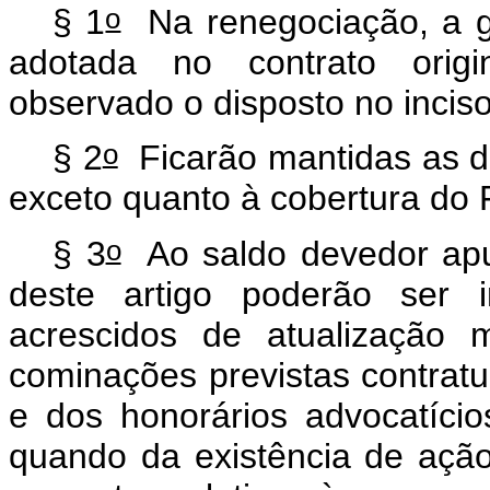
o
§ 1
Na renegociação, a g
adotada no contrato origin
observado o disposto no inciso
o
§ 2
Ficarão mantidas as de
exceto quanto à cobertura do
o
§ 3
Ao saldo devedor apu
deste artigo poderão ser 
acrescidos de atualização m
cominações previstas contratua
e dos honorários advocatício
quando da existência de ação