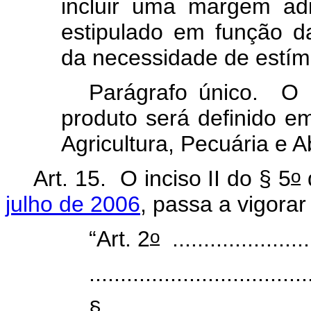
incluir uma margem ad
estipulado em função d
da necessidade de estím
Parágrafo único. O 
produto será definido em
Agricultura, Pecuária e
o
Art. 15. O inciso II do § 5
d
julho de 2006
, passa a vigora
o
“Art. 2
.......................
...................................
§