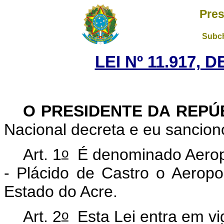
Pres
Subch
LEI Nº 11.917, 
O PRESIDENTE DA REPÚ
Nacional decreta e eu sanciono
o
Art. 1
É denominado Aeropo
- Plácido de Castro o Aeropo
Estado do Acre.
o
Art. 2
Esta Lei entra em vi