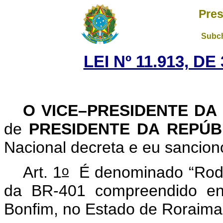
Pres
Subch
LEI Nº 11.913, D
O VICE–PRESIDENTE DA
de
PRESIDENTE DA REPÚ
Nacional decreta e eu sancion
o
Art. 1
É denominado “Rodov
da BR-401 compreendido ent
Bonfim, no Estado de Roraima