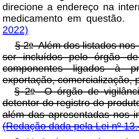
direcione a endereço na inter
medicamento em quest
2022)
o
§ 2
Além dos listados nos 
ser incluídos pelo órgão de 
componentes ligados à prod
exportação, comercialização,
o
§ 2
O órgão de vigilância
detentor do registro do produt
além das apresentadas nos inci
(Redação dada pela Lei nº 13.