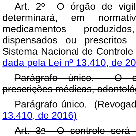
Art. 2º O órgão de vigilâ
determinará, em normati
medicamentos produzidos, 
dispensados ou prescritos n
Sistema Nacional de Cont
dada pela Lei nº 13.410, de 2
Parágrafo único. O con
prescrições médicas, odontológ
Parágrafo único. (Rev
13.410, de 2016)
o
Art. 3
O controle será r