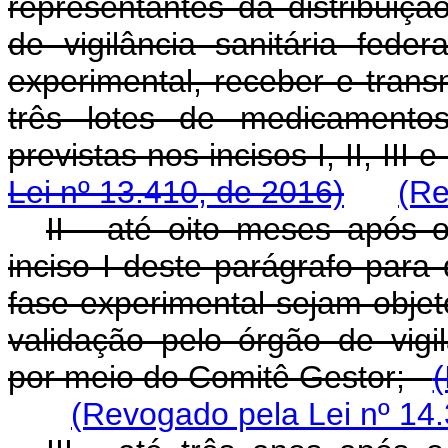
representantes da distribuiçã
de vigilância sanitária fed
experimental, receber e trans
três lotes de medicamento
previstas nos incisos I, II, III 
Lei nº 13.410, de 2016)
(Re
II - até oito meses após 
inciso I deste parágrafo para
fase experimental sejam objeto
validação pelo órgão de vigil
por meio do Comitê Gestor;
(
(Revogado pela Lei nº 14.