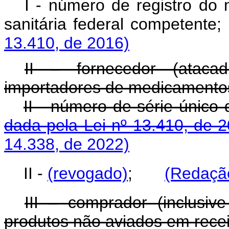
I - número de registro do
sanitária federal comp
13.410, de 2016)
II – fornecedor (atacadi
importadores de medicamento
II - número de série 
dada pela Lei nº 13.410, de 
14.338, de 2022)
II -
(revogado)
;
(Redação
III – comprador (inclusiv
produtos não aviados em recei