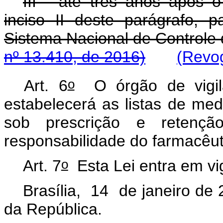
III - até três anos após 
inciso II deste parágrafo,
Sistema Nacional de Control
nº 13.410, de 2016)
(Revog
o
Art. 6
O órgão de vigilân
estabelecerá as listas de me
sob prescrição e retenç
responsabilidade do farmacêut
o
Art. 7
Esta Lei entra em vi
Brasília, 14 de janeiro de
da República.