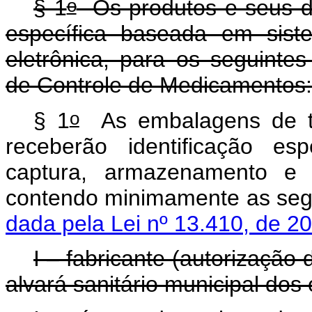
o
§ 1
Os produtos e seus dis
específica baseada em sist
eletrônica, para os seguint
de Controle de Medicamentos
o
§ 1
As embalagens de to
receberão identificação e
captura, armazenamento e t
contendo minimamente as 
dada pela Lei nº 13.410, de 2
I – fabricante (autorização
alvará sanitário municipal dos