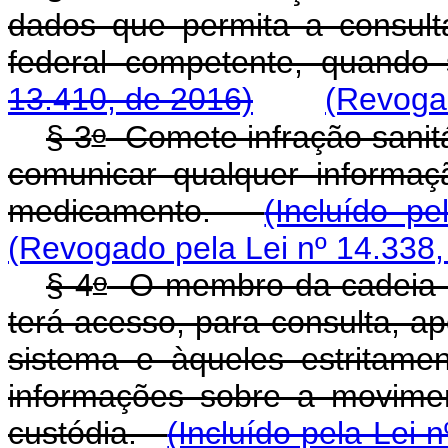
dados que permita a consulta
federal competente, quand
13.410, de 2016)
(Revogad
o
§ 3
Comete infração sanitá
comunicar qualquer informa
medicamento.
(Incluído p
(Revogado pela Lei nº 14.338,
o
§ 4
O membro da cadeia 
terá acesso, para consulta, a
sistema e àqueles estritame
informações sobre a movime
custódia.
(Incluído pela Lei 