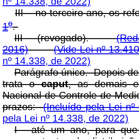
nº 14.338, de 2022)
III – no terceiro ano, os re
o
1
.
III - (revogado).
(Red
2016)
(Vide Lei nº 13.41
nº 14.338, de 2022)
Parágrafo único. Depois de
trata o
caput
, as demais e
Nacional de Controle de Med
prazos:
(Incluído pela Lei n
pela Lei nº 14.338, de 2022)
I - até um ano, para que 