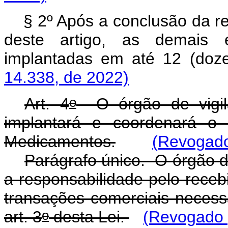
§ 2º Após a conclusão da 
deste artigo, as demais 
implantadas em até 12 (
14.338, de 2022)
o
Art. 4
O órgão de vigilân
implantará e coordenará o 
Medicamentos.
(Revogado
Parágrafo único. O órgão de
a responsabilidade pelo receb
transações comerciais necessá
o
art. 3
desta Lei.
(Revogado p