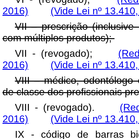
2016)
(Vide Lei nº 13.410
VII – prescrição (inclusiv
com múltiplos produtos);
VII - (revogado);
(Red
2016)
(Vide Lei nº 13.410
VIII – médico, odontólogo 
de classe dos profissionais pre
VIII - (revogado).
(Re
2016)
(Vide Lei nº 13.410
IX - código de barras bi