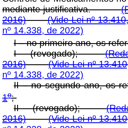
mediante justificativa.
(
2016)
(Vide Lei nº 13.410
nº 14.338, de 2022)
I – no primeiro ano, os ref
I - (revogado);
(Red
2016)
(Vide Lei nº 13.410
nº 14.338, de 2022)
II – no segundo ano, os r
o
1
;
II - (revogado);
(Red
2016)
(Vide Lei nº 13.410