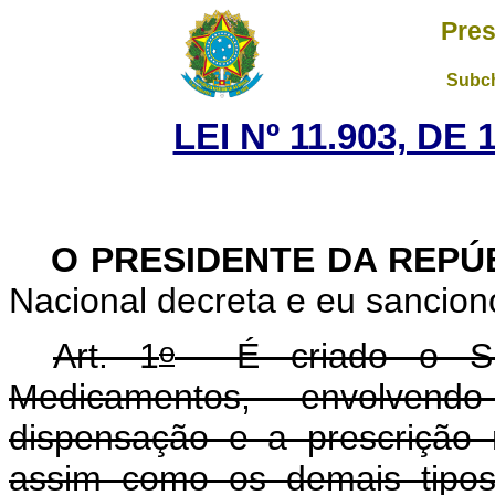
Pres
Subch
LEI Nº 11.903, DE
O PRESIDENTE DA REPÚ
Nacional decreta e eu sancion
o
Art. 1
É criado o Sis
Medicamentos, envolvendo
dispensação e a prescrição m
assim como os demais tipos