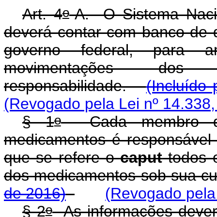
o
Art. 4
-A. O Sistema Naci
deverá contar com banco de d
governo federal, para 
movimentações dos
responsabilidade.
(Incluído
(Revogado pela Lei nº 14.338,
o
§ 1
Cada membro da 
medicamentos é responsável 
que se refere o
caput
todos o
dos medicamentos sob sua c
de 2016)
(Revogado pela 
o
§ 2
As informações dever