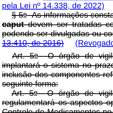
pela Lei nº 14.338, de 2022)
o
§ 5
As informações consta
caput
devem ser tratadas co
podendo ser divulgadas ou c
13.410, de 2016)
(Revogado
o
Art. 5
O órgão de vigilân
implantará o sistema no praz
inclusão dos componentes re
seguinte forma:
o
Art. 5
O órgão de vigilân
regulamentará os aspectos o
Controle de Medicamentos no 