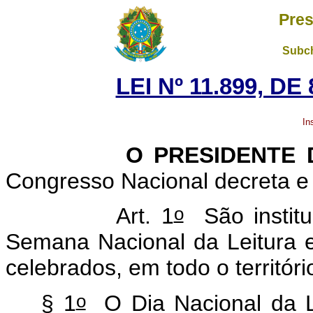
Pres
Subch
LEI Nº 11.899, D
In
O PRESIDENTE
Congresso Nacional decreta e 
o
Art. 1
São institu
Semana Nacional da Leitura e
celebrados, em todo o territóri
o
§ 1
O Dia Nacional da L