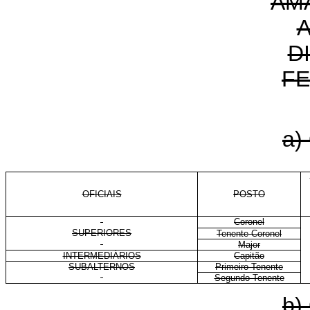
AM
D
FE
a)
OFICIAIS
POSTO
Coronel
SUPERIORES
Tenente-Coronel
Major
INTERMEDIÁRIOS
Capitão
SUBALTERNOS
Primeiro-Tenente
Segundo-Tenente
b)