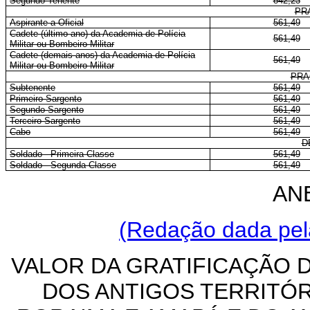
Segundo-Tenente
842,23
PR
Aspirante a Oficial
561,49
Cadete (último ano) da Academia de Polícia
561,49
Militar ou Bombeiro Militar
Cadete (demais anos) da Academia de Polícia
561,49
Militar ou Bombeiro Militar
PRA
Subtenente
561,49
Primeiro-Sargento
561,49
Segundo-Sargento
561,49
Terceiro-Sargento
561,49
Cabo
561,49
D
Soldado - Primeira Classe
561,49
Soldado - Segunda Classe
561,49
AN
(Redação dada pela
VALOR DA GRATIFICAÇÃO D
DOS ANTIGOS TERRITÓR