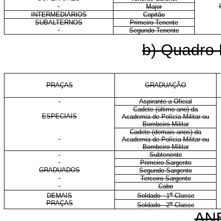
Major
INTERMEDIÁRIOS
Capitão
SUBALTERNOS
Primeiro-Tenente
Segundo-Tenente
b) Quadro I
PRAÇAS
GRADUAÇÃO
Aspirante a Oficial
Cadete (último ano) da
ESPECIAIS
Academia de Polícia Militar ou
Bombeiro Militar
Cadete (demais anos) da
Academia de Polícia Militar ou
Bombeiro Militar
Subtenente
Primeiro-Sargento
GRADUADOS
Segundo-Sargento
Terceiro-Sargento
Cabo
a
DEMAIS
Soldado - 1
Classe
PRAÇAS
a
Soldado - 2
Classe
AN