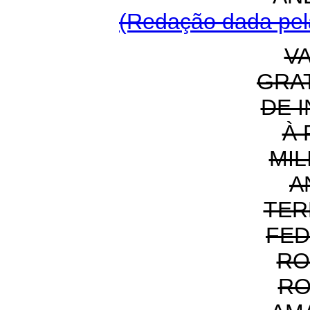
(Redação dada pela
V
GRA
DE 
À
MIL
A
TER
FED
RO
RO