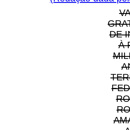
V
GRA
DE 
À
MIL
A
TER
FED
RO
RO
AM