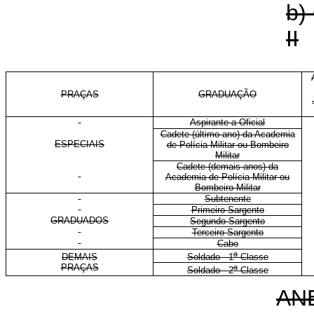
b)
II
PRAÇAS
GRADUAÇÃO
Aspirante a Oficial
Cadete (último ano) da Academia
ESPECIAIS
de Polícia Militar ou Bombeiro
Militar
Cadete (demais anos) da
Academia de Polícia Militar ou
Bombeiro Militar
Subtenente
Primeiro-Sargento
GRADUADOS
Segundo-Sargento
Terceiro-Sargento
Cabo
a
DEMAIS
Soldado - 1
Classe
PRAÇAS
a
Soldado - 2
Classe
AN