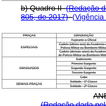
b) Quadro II
(Redação da
805, de 2017)
(Vigência
PRAÇAS
GRADUAÇÃO
Aspirante a Oficial
Cadete (último ano) da Academia 
ESPECIAIS
Polícia Militar ou Bombeiro Milita
Cadete (demais anos) da Academ
de Polícia Militar ou Bombeiro Mili
Subtenente
Primeiro-Sargento
GRADUADOS
Segundo-Sargento
Terceiro-Sargento
Cabo
Soldado - 1
ª
Classe
DEMAIS PRAÇAS
Soldado - 2
ª
Classe
AN
(Redação dada pela