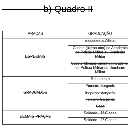
b) Quadro II
PRAÇAS
GRADUAÇÃO
Aspirante a Oficial
Cadete (último ano) da Academia
de Polícia Militar ou Bombeiro
ESPECIAIS
Militar
Cadete (demais anos) da Academi
de Polícia Militar ou Bombeiro
Militar
Subtenente
Primeiro-Sargento
GRADUADOS
Segundo-Sargento
Terceiro-Sargento
Cabo
Soldado - 1ª Classe
DEMAIS PRAÇAS
Soldado - 2ª Classe