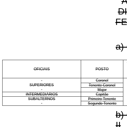
D
FE
a)
OFICIAIS
POSTO
Coronel
SUPERIORES
Tenente-Coronel
Major
INTERMEDIÁRIOS
Capitão
SUBALTERNOS
Primeiro-Tenente
Segundo-Tenente
b)
II