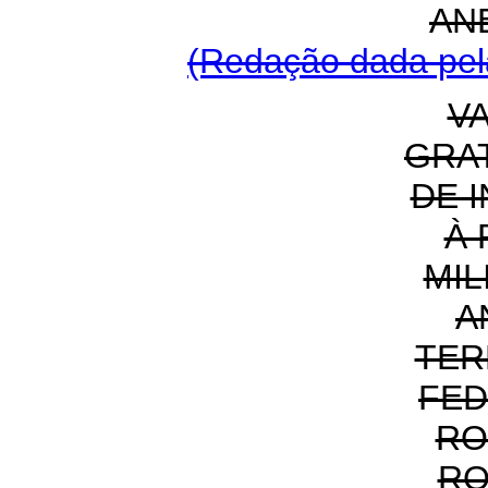
AN
(Redação dada pela
V
GRA
DE 
À
MIL
A
TER
FED
RO
RO