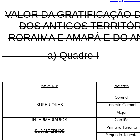
VALOR DA GRATIFICAÇÃO D
DOS ANTIGOS TERRITÓR
RORAIMA E AMAPÁ E DO A
a) Quadro I
OFICIAIS
POSTO
Coronel
SUPERIORES
Tenente-Coronel
Major
INTERMEDIÁRIOS
Capitão
Primeiro-Tenente
SUBALTERNOS
Segundo-Tenente