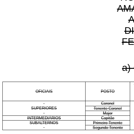
AM
D
FE
a)
OFICIAIS
POSTO
Coronel
SUPERIORES
Tenente-Coronel
Major
INTERMEDIÁRIOS
Capitão
SUBALTERNOS
Primeiro-Tenente
Segundo-Tenente