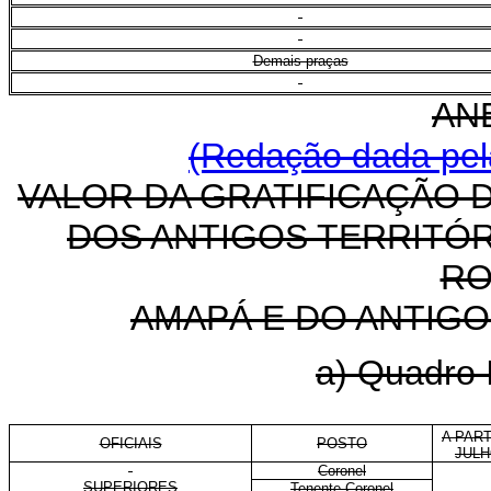
Demais praças
AN
(Redação dada pela
VALOR DA GRATIFICAÇÃO D
DOS ANTIGOS TERRITÓR
RO
AMAPÁ E DO ANTIGO
a) Quadro 
A PART
OFICIAIS
POSTO
JULH
Coronel
SUPERIORES
Tenente-Coronel