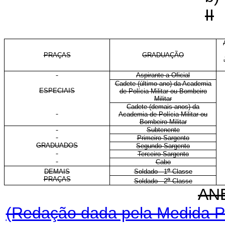
II
PRAÇAS
GRADUAÇÃO
Aspirante a Oficial
Cadete (último ano) da Academia
ESPECIAIS
de Polícia Militar ou Bombeiro
Militar
Cadete (demais anos) da
Academia de Polícia Militar ou
Bombeiro Militar
Subtenente
Primeiro-Sargento
GRADUADOS
Segundo-Sargento
Terceiro-Sargento
Cabo
a
DEMAIS
Soldado - 1
Classe
PRAÇAS
a
Soldado - 2
Classe
AN
(Redação dada pela Medida Pr