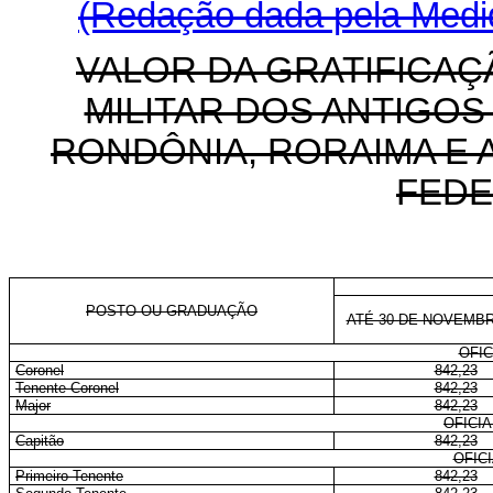
(Redação dada pela Medid
VALOR DA GRATIFICAÇ
MILITAR DOS ANTIGOS
RONDÔNIA, RORAIMA E 
FEDE
POSTO OU GRADUAÇÃO
ATÉ 30 DE NOVEMBR
OFIC
Coronel
842,23
Tenente-Coronel
842,23
Major
842,23
OFICI
Capitão
842,23
OFIC
Primeiro-Tenente
842,23