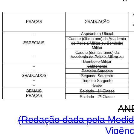
PRAÇAS
GRADUAÇÃO
Aspirante a Oficial
Cadete (último ano) da Academia
ESPECIAIS
de Polícia Militar ou Bombeiro
Militar
Cadete (demais anos) da
Academia de Polícia Militar ou
Bombeiro Militar
Subtenente
Primeiro-Sargento
GRADUADOS
Segundo-Sargento
Terceiro-Sargento
Cabo
a
DEMAIS
Soldado - 1
Classe
PRAÇAS
a
Soldado - 2
Classe
AN
(Redação dada pela Medida
Vigênc