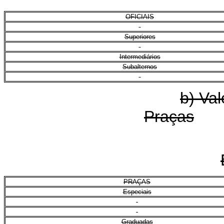
OFICIAIS
Superiores
Intermediários
Subalternos
b) Va
Praças
PRAÇAS
Especiais
Graduadas