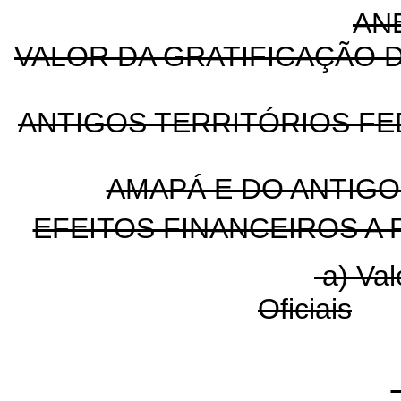
AN
VALOR DA GRATIFICAÇÃO D
ANTIGOS TERRITÓRIOS FE
AMAPÁ E DO ANTIGO
EFEITOS FINANCEIROS A 
a) Val
Oficiais