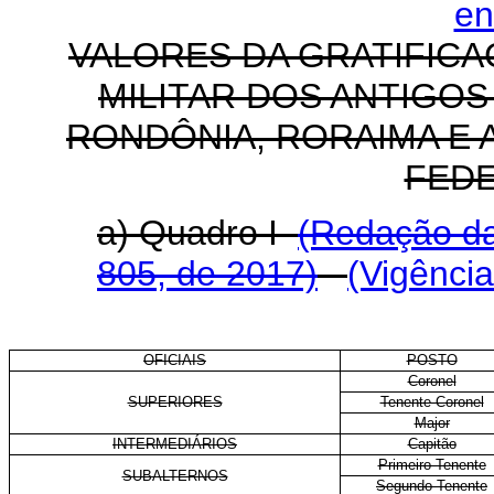
en
VALORES DA GRATIFICA
MILITAR DOS ANTIGOS
RONDÔNIA, RORAIMA E 
FEDE
a) Quadro I
(Redação da
805, de 2017)
(Vigênci
OFICIAIS
POSTO
Coronel
SUPERIORES
Tenente-Coronel
Major
INTERMEDIÁRIOS
Capitão
Primeiro-Tenente
SUBALTERNOS
Segundo-Tenente