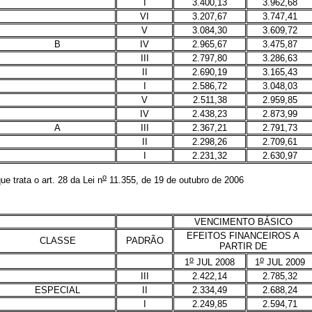
I
3.400,13
3.962,68
VI
3.207,67
3.747,41
V
3.084,30
3.609,72
B
IV
2.965,67
3.475,87
III
2.797,80
3.286,63
II
2.690,19
3.165,43
I
2.586,72
3.048,03
V
2.511,38
2.959,85
IV
2.438,23
2.873,99
A
III
2.367,21
2.791,73
II
2.298,26
2.709,61
I
2.231,32
2.630,97
o
 trata o art. 28 da Lei n
11.355, de 19 de outubro de 2006
VENCIMENTO BÁSICO
EFEITOS FINANCEIROS A
CLASSE
PADRÃO
PARTIR DE
o
o
1
JUL 2008
1
JUL 2009
III
2.422,14
2.785,32
ESPECIAL
II
2.334,49
2.688,24
I
2.249,85
2.594,71