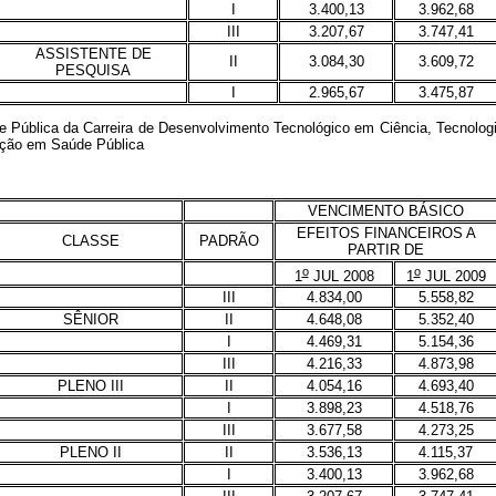
I
3.400,13
3.962,68
III
3.207,67
3.747,41
ASSISTENTE DE
II
3.084,30
3.609,72
PESQUISA
I
2.965,67
3.475,87
ública da Carreira de Desenvolvimento Tecnológico em Ciência, Tecnologi
ação em Saúde Pública
VENCIMENTO BÁSICO
EFEITOS FINANCEIROS A
CLASSE
PADRÃO
PARTIR DE
o
o
1
JUL 2008
1
JUL 2009
III
4.834,00
5.558,82
SÊNIOR
II
4.648,08
5.352,40
I
4.469,31
5.154,36
III
4.216,33
4.873,98
PLENO III
II
4.054,16
4.693,40
I
3.898,23
4.518,76
III
3.677,58
4.273,25
PLENO II
II
3.536,13
4.115,37
I
3.400,13
3.962,68