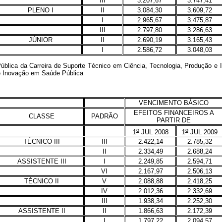
III
3.207,67
3.747,41
PLENO I
II
3.084,30
3.609,72
I
2.965,67
3.475,87
III
2.797,80
3.286,63
JÚNIOR
II
2.690,19
3.165,43
I
2.586,72
3.048,03
ica da Carreira de Suporte Técnico em Ciência, Tecnologia, Produção e 
 e Inovação em Saúde Pública
VENCIMENTO BÁSICO
EFEITOS FINANCEIROS A
CLASSE
PADRÃO
PARTIR DE
o
o
1
JUL 2008
1
JUL 2009
TÉCNICO III
III
2.422,14
2.785,32
II
2.334,49
2.688,24
ASSISTENTE III
I
2.249,85
2.594,71
VI
2.167,97
2.506,13
TÉCNICO II
V
2.088,88
2.418,25
IV
2.012,36
2.332,69
III
1.938,34
2.252,30
ASSISTENTE II
II
1.866,63
2.172,39
I
1.797,22
2.094,57