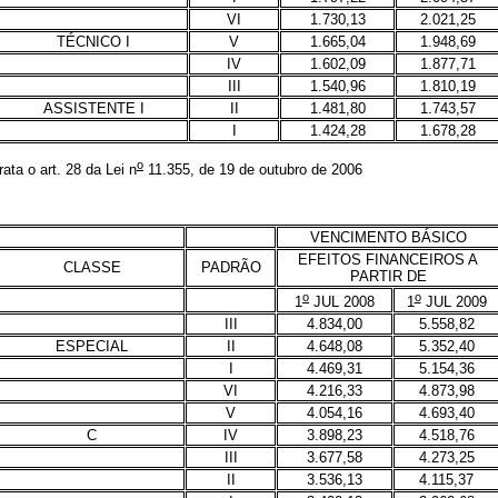
VI
1.730,13
2.021,25
TÉCNICO I
V
1.665,04
1.948,69
IV
1.602,09
1.877,71
III
1.540,96
1.810,19
ASSISTENTE I
II
1.481,80
1.743,57
I
1.424,28
1.678,28
o
ta o art. 28 da Lei n
11.355, de 19 de outubro de 2006
VENCIMENTO BÁSICO
EFEITOS FINANCEIROS A
CLASSE
PADRÃO
PARTIR DE
o
o
1
JUL 2008
1
JUL 2009
III
4.834,00
5.558,82
ESPECIAL
II
4.648,08
5.352,40
I
4.469,31
5.154,36
VI
4.216,33
4.873,98
V
4.054,16
4.693,40
C
IV
3.898,23
4.518,76
III
3.677,58
4.273,25
II
3.536,13
4.115,37