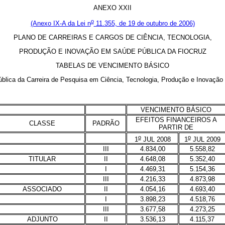
ANEXO XXII
o
(Anexo IX-A da Lei n
11.355, de 19 de outubro de 2006)
PLANO DE CARREIRAS E CARGOS DE CIÊNCIA, TECNOLOGIA,
PRODUÇÃO E INOVAÇÃO EM SAÚDE PÚBLICA DA FIOCRUZ
TABELAS DE VENCIMENTO BÁSICO
ca da Carreira de Pesquisa em Ciência, Tecnologia, Produção e Inovação
VENCIMENTO BÁSICO
EFEITOS FINANCEIROS A
CLASSE
PADRÃO
PARTIR DE
o
o
1
JUL 2008
1
JUL 2009
III
4.834,00
5.558,82
TITULAR
II
4.648,08
5.352,40
I
4.469,31
5.154,36
III
4.216,33
4.873,98
ASSOCIADO
II
4.054,16
4.693,40
I
3.898,23
4.518,76
III
3.677,58
4.273,25
ADJUNTO
II
3.536,13
4.115,37