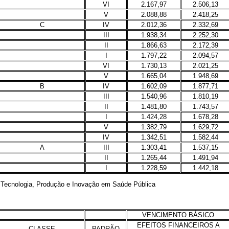
VI
2.167,97
2.506,13
V
2.088,88
2.418,25
C
IV
2.012,36
2.332,69
III
1.938,34
2.252,30
II
1.866,63
2.172,39
I
1.797,22
2.094,57
VI
1.730,13
2.021,25
V
1.665,04
1.948,69
B
IV
1.602,09
1.877,71
III
1.540,96
1.810,19
II
1.481,80
1.743,57
I
1.424,28
1.678,28
V
1.382,79
1.629,72
IV
1.342,51
1.582,44
A
III
1.303,41
1.537,15
II
1.265,44
1.491,94
I
1.228,59
1.442,18
Tecnologia, Produção e Inovação em Saúde Pública
VENCIMENTO BÁSICO
EFEITOS FINANCEIROS A
CLASSE
PADRÃO