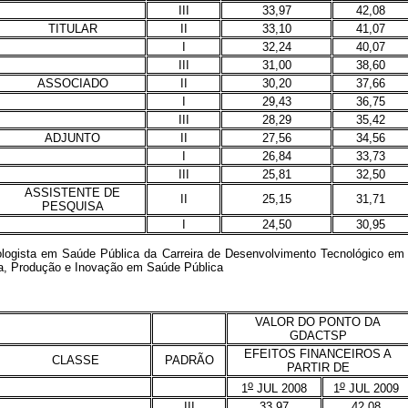
III
33,97
42,08
TITULAR
II
33,10
41,07
I
32,24
40,07
III
31,00
38,60
ASSOCIADO
II
30,20
37,66
I
29,43
36,75
III
28,29
35,42
ADJUNTO
II
27,56
34,56
I
26,84
33,73
III
25,81
32,50
ASSISTENTE DE
II
25,15
31,71
PESQUISA
I
24,50
30,95
sta em Saúde Pública da Carreira de Desenvolvimento Tecnológico em C
ia, Produção e Inovação em Saúde Pública
VALOR DO PONTO DA
GDACTSP
EFEITOS FINANCEIROS A
CLASSE
PADRÃO
PARTIR DE
o
o
1
JUL 2008
1
JUL 2009
III
33,97
42,08