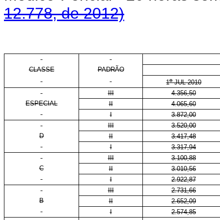
12.778, de 2012)
CLASSE
PADRÃO
o
1
JUL 2010
III
4.356,50
ESPECIAL
II
4.065,60
I
3.872,00
III
3.520,00
D
II
3.417,48
I
3.317,94
III
3.100,88
C
II
3.010,56
I
2.922,87
III
2.731,66
B
II
2.652,09
I
2.574,85