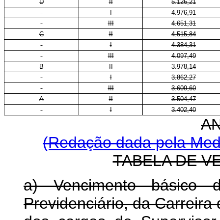
D
II
5.126,21
I
4.976,91
III
4.651,31
C
II
4.515,84
I
4.384,31
III
4.097,49
B
II
3.978,14
I
3.862,27
III
3.609,60
A
II
3.504,47
I
3.402,40
A
(Redação dada pela Medi
TABELA DE V
a) Vencimento básico 
Previdenciário, da Carreira 