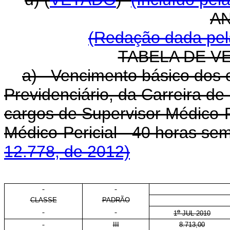
A
(Redação dada pela
TABELA DE V
a) Vencimento básico dos c
Previdenciário, da Carreira de
cargos de Supervisor Médico-Pe
Médico-Pericial - 40 horas se
12.778, de 2012)
CLASSE
PADRÃO
o
1
JUL 2010
III
8.713,00