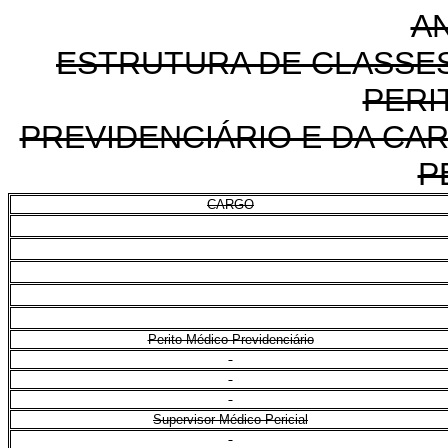
AN
ESTRUTURA DE CLASSES
PERI
PREVIDENCIÁRIO E DA CA
P
CARGO
Perito Médico Previdenciário
Supervisor Médico-Pericial