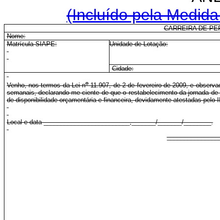
(Incluído pela Medida
CARREIRA DE PE
Nome:
Matrícula SIAPE:
Unidade de Lotação:
Cidade:
o
Venho, nos termos da Lei n
11.907, de 2 de fevereiro de 2009, e observa
semanais, declarando-me ciente de que o restabelecimento da jornada de 
de disponibilidade orçamentária e financeira, devidamente atestadas pelo 
Local e data _________________________,_______/_______/________.
_______________