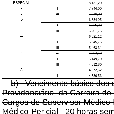
ESPECIAL
II
8.131,20
I
7.744,00
III
7.040,00
D
II
6.834,95
I
6.635,88
III
6.201,75
C
II
6.021,12
I
5.845,75
III
5.463,31
B
II
5.304,19
I
5.149,70
III
4.812,80
A
II
4.672,62
I
4.536,53
b) Vencimento básico dos c
Previdenciário, da Carreira de
Cargos de Supervisor Médico-P
Médico-Pericial - 20 horas se