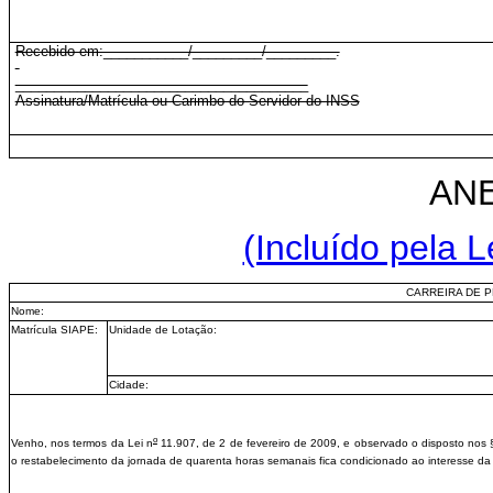
Recebido em:___________/_________/_________.
______________________________________
Assinatura/Matrícula ou Carimbo do Servidor do INSS
ANE
(Incluído pela L
CARREIRA DE P
Nome:
Matrícula SIAPE:
Unidade de Lotação:
Cidade:
o
Venho, nos termos da Lei n
11.907, de 2 de fevereiro de 2009, e observado o disposto nos 
o restabelecimento da jornada de quarenta horas semanais fica condicionado ao interesse da 