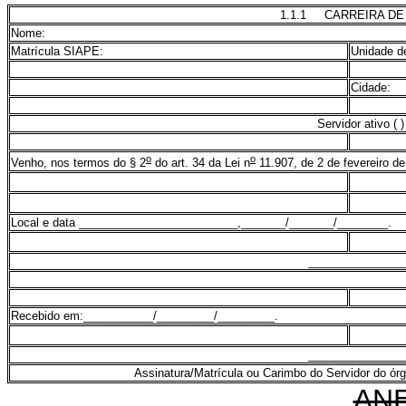
1.1.1 CARREIRA DE
Nome:
Matrícula SIAPE:
Unidade d
Cidade:
Servidor ativo ( 
o
o
Venho, nos termos do § 2
do art. 34 da Lei n
11.907, de 2 de fevereiro de
Local e data _________________________,_______/_______/________.
_______________
Recebido em:___________/_________/_________.
_______________
Assinatura/Matrícula ou Carimbo do Servidor do ór
ANE