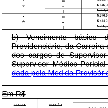
III
6.146,0
B
II
5.967,0
I
5.576,6
III
5.414,2
A
II
5.256,5
I
b) Vencimento básico 
Previdenciário, da Carreira 
dos cargos de Supervisor 
Supervisor Médico-Pericia
dada pela Medida Provisóri
Em R$
CLASSE
PADRÃO
o