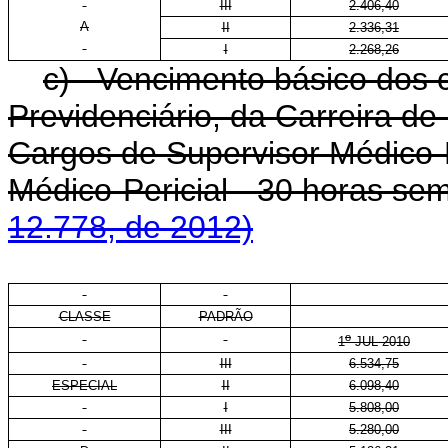
III
2.406,40
A
II
2.336,31
I
2.268,26
c) Vencimento básico dos c
Previdenciário, da Carreira de
Cargos de Supervisor Médico-P
Médico-Pericial - 30 horas se
12.778, de 2012)
CLASSE
PADRÃO
o
1
JUL 2010
III
6.534,75
ESPECIAL
II
6.098,40
I
5.808,00
III
5.280,00