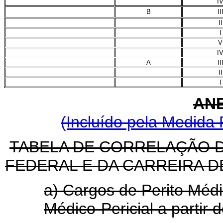
I
B
II
II
I
V
I
A
II
II
I
ANE
(Incluído pela Medida 
TABELA DE CORRELAÇÃO D
FEDERAL E DA CARREIRA D
a) Cargos de Perito Médi
Médico-Pericial a partir 