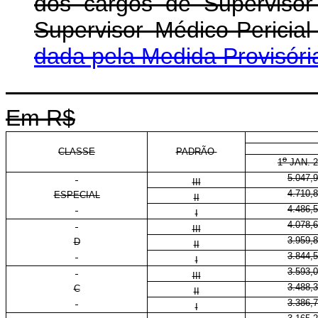
dos cargos de Supervisor 
Supervisor Médico-Pericia
dada pela Medida Provisóri
Em R$
CLASSE
PADRÃO
o
1
JAN. 2
5.047,
III
4.710,
ESPECIAL
II
4.486,
I
4.078,
III
3.959,
D
II
3.844,
I
3.593,
III
3.488,
C
II
3.386,
I