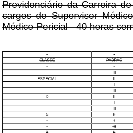
Previdenciário da Carreira de
cargos de Supervisor Médico-
Médico-Pericial - 40 horas se
CLASSE
PADRÃO
III
ESPECIAL
II
I
III
D
II
I
III
C
II
I
III
B
II