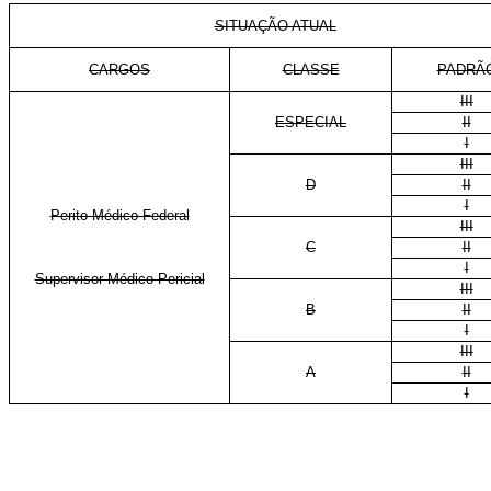
SITUAÇÃO ATUAL
CARGOS
CLASSE
PADRÃ
III
ESPECIAL
II
I
III
D
II
I
Perito Médico Federal
III
C
II
I
Supervisor Médico-Pericial
III
B
II
I
III
A
II
I