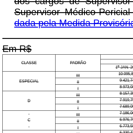
dos cargos de Supervisor 
Supervisor Médico-Pericia
dada pela Medida Provisóri
Em R$
CLASSE
PADRÃO
o
1
JAN. 2
10.095,
III
9.421,7
ESPECIAL
II
8.973,0
I
8.157,3
III
7.919,7
D
II
7.689,0
I
7.186,0
III
6.976,7
C
II
6.773,5
I
6.330,4