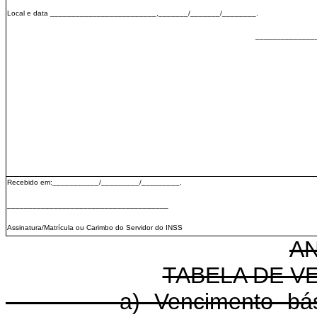
Local e data _________________________,_______/_______/________.
______________
Recebido em:___________/_________/_________.
______________________________________
Assinatura/Matrícula ou Carimbo do Servidor do INSS
A
TABELA DE V
a) Vencimento básico 