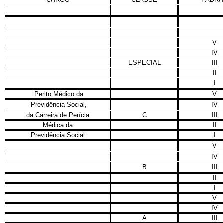
V
IV
ESPECIAL
III
II
I
Perito Médico da
V
Previdência Social,
IV
da Carreira de Perícia
C
III
Médica da
II
Previdência Social
I
V
IV
B
III
II
I
V
IV
A
III