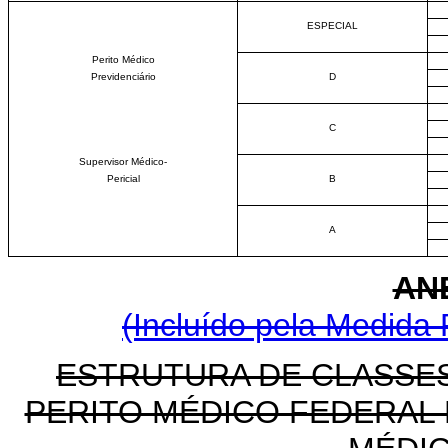
ESPECIAL
Perito Médico
Previdenciário
D
C
Supervisor Médico-
Pericial
B
A
ANE
(Incluído pela Medida 
ESTRUTURA DE CLASSES
PERITO MÉDICO FEDERAL 