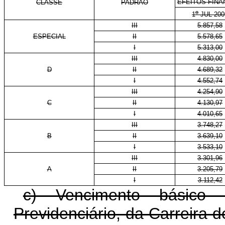
EFEITOS FINA
CLASSE
PADRÃO
o
1
JUL 200
III
5.857,58
ESPECIAL
II
5.578,65
I
5.313,00
III
4.830,00
D
II
4.689,32
I
4.552,74
III
4.254,90
C
II
4.130,97
I
4.010,65
III
3.748,27
B
II
3.639,10
I
3.533,10
III
3.301,96
A
II
3.205,79
I
3.112,42
c) Vencimento básico
Previdenciário, da Carreira 