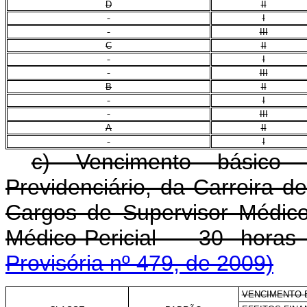
D
II
I
III
C
II
I
III
B
II
I
III
A
II
I
c) Vencimento básico
Previdenciário, da Carreira d
Cargos de Supervisor Médico-
Médico-Pericial - 30 hora
Provisória nº 479, de 2009)
VENCIMENTO 