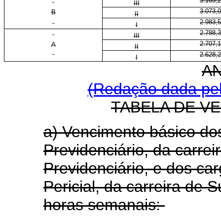
3.165,
III
3.073,
B
II
2.983,
I
2.788,
III
2.707,
A
II
2.628,
I
A
(Redação dada pela
TABELA DE V
a) Vencimento básico do
Previdenciário, da carrei
Previdenciário, e dos ca
Pericial, da carreira de 
horas semanais: