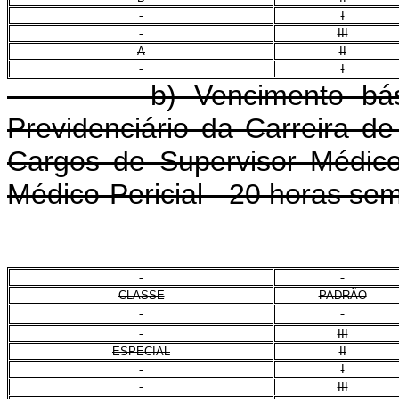
I
III
A
II
I
b) Vencimento básico 
Previdenciário da Carreira de
Cargos de Supervisor Médico-
Médico-Pericial - 20 horas se
CLASSE
PADRÃO
III
ESPECIAL
II
I
III