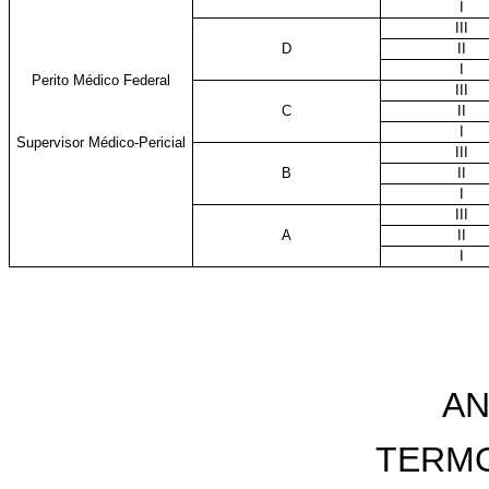
I
III
D
II
I
Perito Médico Federal
III
C
II
I
Supervisor Médico-Pericial
III
B
II
I
III
A
II
I
AN
TERM