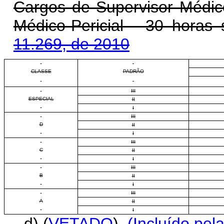
Cargos de Supervisor Médico
Médico-Pericial - 30 horas
11.269, de 2010
CLASSE
PADRÃO
III
ESPECIAL
II
I
III
D
II
I
III
C
II
I
III
B
II
I
III
A
II
I
d) (
VETADO
)
(Incluído pel