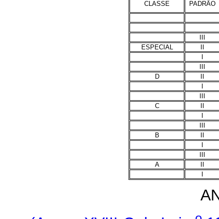
CLASSE
PADRÃO
III
ESPECIAL
II
I
III
D
II
I
III
C
II
I
III
B
II
I
III
A
II
I
AN
o