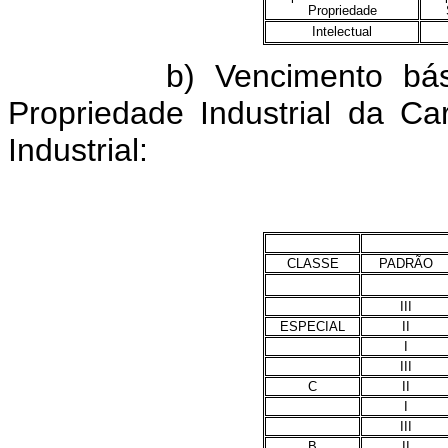
Propriedade
Intelectual
b) Vencimento básico 
Propriedade Industrial da C
Industrial:
CLASSE
PADRÃO
III
ESPECIAL
II
I
III
C
II
I
III
B
II