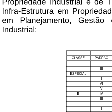
Propriedade Industrial e de
Infra-Estrutura em Propriedad
em Planejamento, Gestão e
Industrial:
CLASSE
PADRÃO
III
ESPECIAL
II
I
VI
V
B
IV
III
II
I