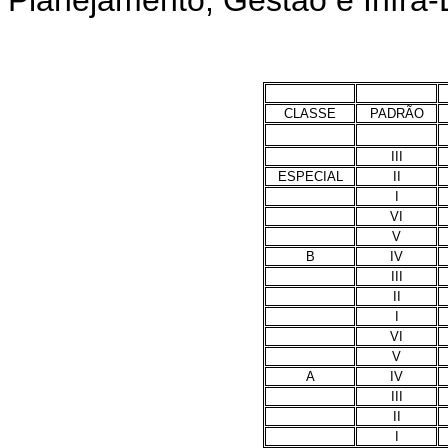
CLASSE
PADRÃO
III
ESPECIAL
II
I
VI
V
B
IV
III
II
I
VI
V
A
IV
III
II
I