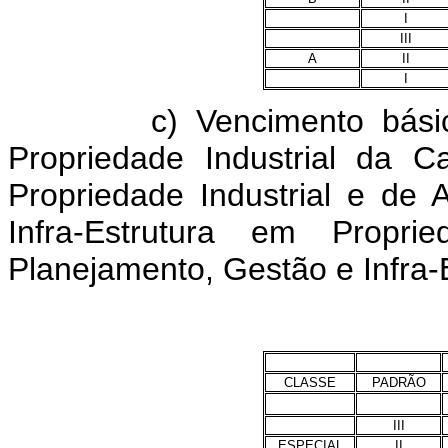
I
III
A
II
I
c) Vencimento básico d
Propriedade Industrial da 
Propriedade Industrial e de 
Infra-Estrutura em Propri
Planejamento, Gestão e Infra-E
CLASSE
PADRÃO
III
ESPECIAL
II