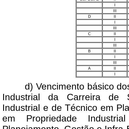
I
III
D
II
I
III
C
II
I
III
B
II
I
III
A
II
I
d) Vencimento básico dos c
Industrial da Carreira de
Industrial e de Técnico em Pl
em Propriedade Industri
Planejamento, Gestão e Infra-E