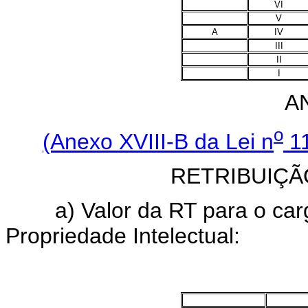
VI
V
A
IV
III
II
I
A
o
(Anexo XVIII-B da Lei n
11
RETRIBUIÇÃ
a) Valor da RT para o cargo
Propriedade Intelectual: