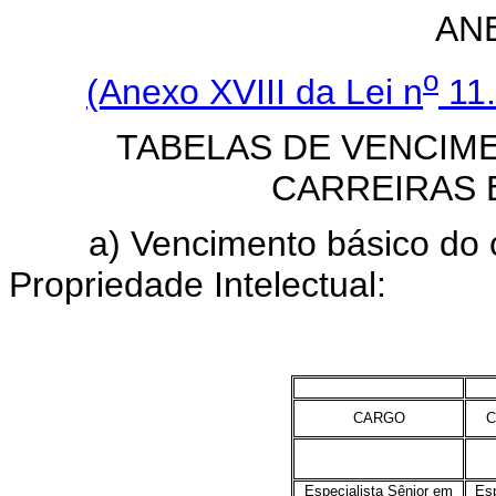
AN
o
(Anexo XVIII da Lei n
11.
TABELAS DE VENCIM
CARREIRAS 
a) Vencimento básico do car
Propriedade Intelectual:
CARGO
C
Especialista Sênior em
Esp