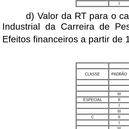
I
d) Valor da RT para o carg
Industrial da Carreira de Pe
Efeitos financeiros a partir de 
CLASSE
PADRÃO
III
ESPECIAL
II
I
III
C
II
I
III