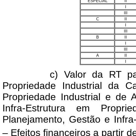
ESPECIAL
II
I
III
C
II
I
III
B
II
I
III
A
II
I
c) Valor da RT para o
Propriedade Industrial da 
Propriedade Industrial e de 
Infra-Estrutura em Propri
Planejamento, Gestão e Infra-
– Efeitos financeiros a partir d