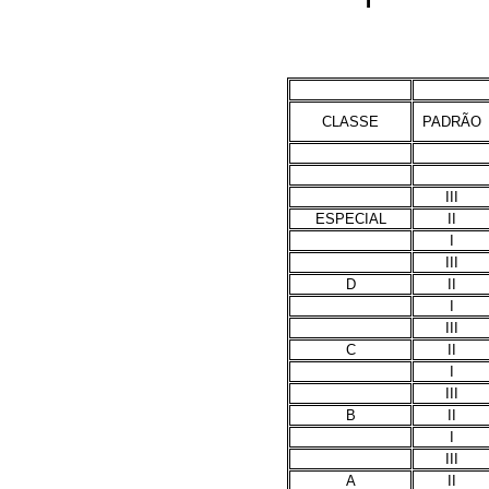
CLASSE
PADRÃO
III
ESPECIAL
II
I
III
D
II
I
III
C
II
I
III
B
II
I
III
A
II