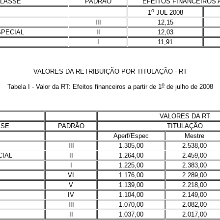
LASSE
PADRÃO
EFEITOS FINANCEIROS 
o
1
JUL 2008
III
12,15
SPECIAL
II
12,03
I
11,91
VALORES DA RETRIBUIÇÃO POR TITULAÇÃO - RT
o
Tabela I - Valor da RT: Efeitos financeiros a partir de 1
de julho de 2008
VALORES DA RT
SSE
PADRÃO
TITULAÇÃO
Aperf/Espec
Mestre
III
1.305,00
2.538,00
CIAL
II
1.264,00
2.459,00
I
1.225,00
2.383,00
VI
1.176,00
2.289,00
V
1.139,00
2.218,00
IV
1.104,00
2.149,00
III
1.070,00
2.082,00
II
1.037,00
2.017,00