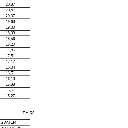
20,87
20,47
20,07
19,68
19,30
18,93
18,56
18,20
17,85
17,51
17,17
16,84
16,51
16,19
15,88
15,57
15,27
Em R$
 GDATEM