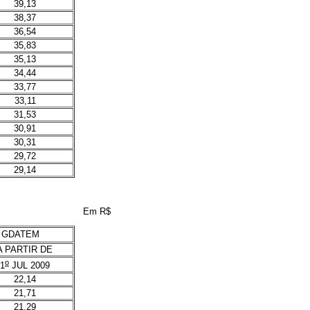
39,13
38,37
36,54
35,83
35,13
34,44
33,77
33,11
31,53
30,91
30,31
29,72
29,14
Em R$
 GDATEM
A PARTIR DE
o
1
JUL 2009
22,14
21,71
21,29