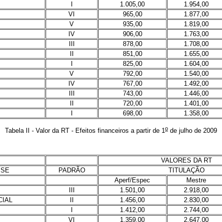
I
1.005,00
1.954,00
VI
965,00
1.877,00
V
935,00
1.819,00
IV
906,00
1.763,00
III
878,00
1.708,00
II
851,00
1.655,00
I
825,00
1.604,00
V
792,00
1.540,00
IV
767,00
1.492,00
III
743,00
1.446,00
II
720,00
1.401,00
I
698,00
1.358,00
o
Tabela II - Valor da RT - Efeitos financeiros a partir de 1
de julho de 2009
VALORES DA RT
SSE
PADRÃO
TITULAÇÃO
Aperf/Espec
Mestre
III
1.501,00
2.918,00
CIAL
II
1.456,00
2.830,00
I
1.412,00
2.744,00
VI
1.359,00
2.647,00