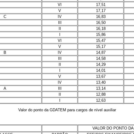
VI
17,51
V
17,17
C
IV
16,83
III
16,50
II
16,18
I
15,86
VI
15,47
V
15,17
B
IV
14,87
III
14,58
II
14,29
I
14,01
V
13,67
IV
13,40
A
III
13,14
II
12,88
I
12,63
Valor do ponto da GDATEM para cargos de nível auxiliar
VALOR DO PONTO DA