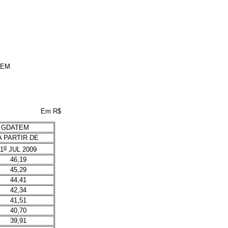
TEM
Em R$
 GDATEM
A PARTIR DE
o
1
JUL 2009
46,19
45,29
44,41
42,34
41,51
40,70
39,91