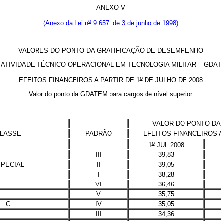
ANEXO V
o
(Anexo da Lei n
9.657, de 3 de junho de 1998)
VALORES DO PONTO DA GRATIFICAÇÃO DE DESEMPENHO
 ATIVIDADE TÉCNICO-OPERACIONAL EM TECNOLOGIA MILITAR – GDA
o
EFEITOS FINANCEIROS A PARTIR DE 1
DE JULHO DE 2008
Valor do ponto da GDATEM para cargos de nível superior
VALOR DO PONTO DA
LASSE
PADRÃO
EFEITOS FINANCEIROS 
o
1
JUL 2008
III
39,83
SPECIAL
II
39,05
I
38,28
VI
36,46
V
35,75
C
IV
35,05
III
34,36