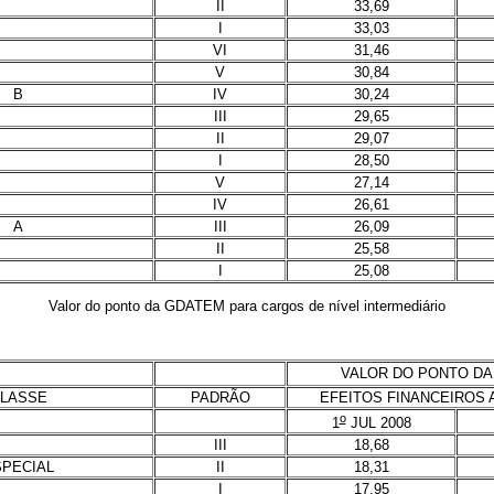
II
33,69
I
33,03
VI
31,46
V
30,84
B
IV
30,24
III
29,65
II
29,07
I
28,50
V
27,14
IV
26,61
A
III
26,09
II
25,58
I
25,08
Valor do ponto da GDATEM para cargos de nível intermediário
VALOR DO PONTO DA
LASSE
PADRÃO
EFEITOS FINANCEIROS 
o
1
JUL 2008
III
18,68
SPECIAL
II
18,31
I
17,95