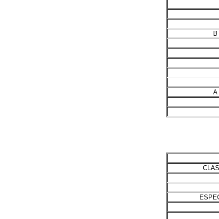
B
A
CLA
ESPE