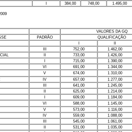
I
384,00
748,00
1.495,00
2009
VALORES DA GQ
SSE
PADRÃO
QUALIFICAÇÃO
I
II
III
752,00
1.462,00
CIAL
II
733,00
1.426,00
I
715,00
1.390,00
VI
691,00
1.344,00
V
674,00
1.310,00
C
IV
657,00
1.277,00
III
641,00
1.245,00
II
625,00
1.214,00
I
609,00
1.184,00
VI
588,00
1.145,00
V
573,00
1.116,00
B
IV
559,00
1.088,00
III
545,00
1.061,00
II
531,00
1.035,00