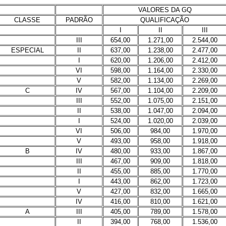
VALORES DA GQ
CLASSE
PADRÃO
QUALIFICAÇÃO
I
II
III
III
654,00
1.271,00
2.544,00
ESPECIAL
II
637,00
1.238,00
2.477,00
I
620,00
1.206,00
2.412,00
VI
598,00
1.164,00
2.330,00
V
582,00
1.134,00
2.269,00
C
IV
567,00
1.104,00
2.209,00
III
552,00
1.075,00
2.151,00
II
538,00
1.047,00
2.094,00
I
524,00
1.020,00
2.039,00
VI
506,00
984,00
1.970,00
V
493,00
958,00
1.918,00
B
IV
480,00
933,00
1.867,00
III
467,00
909,00
1.818,00
II
455,00
885,00
1.770,00
I
443,00
862,00
1.723,00
V
427,00
832,00
1.665,00
IV
416,00
810,00
1.621,00
A
III
405,00
789,00
1.578,00
II
394,00
768,00
1.536,00