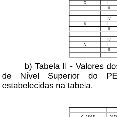
C
III
II
I
IV
B
III
II
I
IV
A
III
II
I
b) Tabela II - Valores dos
de Nível Superior do P
estabelecidas na tabela.
CLASSE
PAD