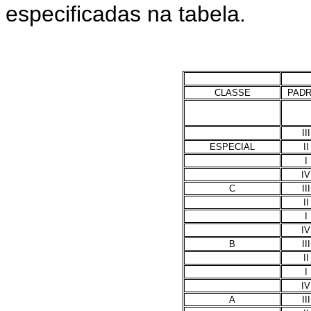
especificadas na tabela.
CLASSE
PAD
III
ESPECIAL
II
I
IV
C
III
II
I
IV
B
III
II
I
IV
A
III