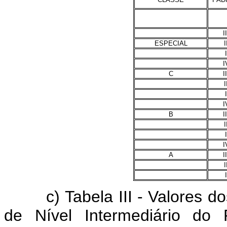
II
ESPECIAL
I
I
I
C
II
I
I
I
B
II
I
I
I
A
II
I
I
c) Tabela III - Valores do
de Nível Intermediário do