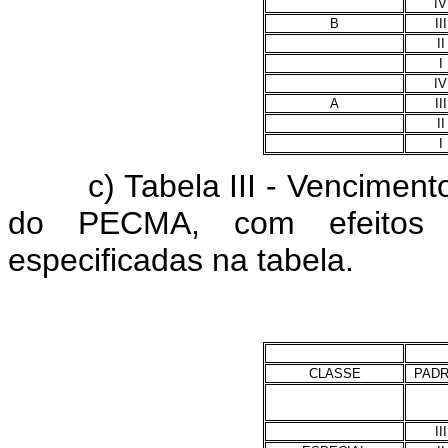
IV
B
III
II
I
IV
A
III
II
I
c) Tabela III - Vencimento B
do PECMA, com efeitos f
especificadas na tabela.
CLASSE
PAD
III