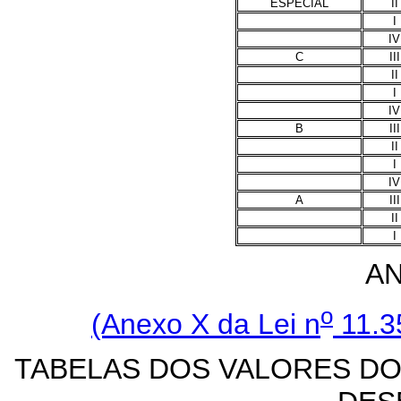
ESPECIAL
II
I
IV
C
III
II
I
IV
B
III
II
I
IV
A
III
II
I
AN
o
(Anexo X da Lei n
11.3
TABELAS DOS VALORES DO