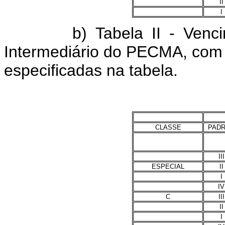
II
I
b) Tabela II - Vencimen
Intermediário do PECMA, com ef
especificadas na tabela.
CLASSE
PAD
III
ESPECIAL
II
I
IV
C
III
II
I