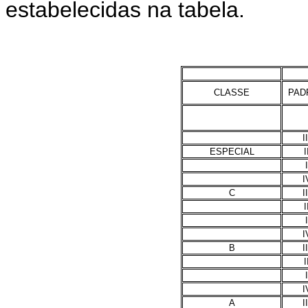
estabelecidas na tabela.
CLASSE
PAD
II
ESPECIAL
I
I
I
C
II
I
I
I
B
II
I
I
I
A
II