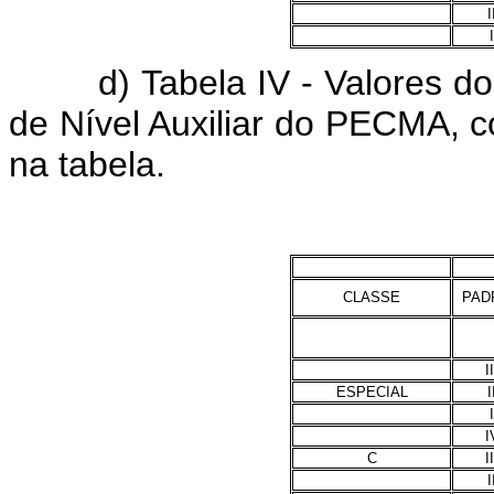
I
I
d) Tabela IV - Valores dos
de Nível Auxiliar do PECMA, c
na tabela.
CLASSE
PAD
II
ESPECIAL
I
I
I
C
II
I