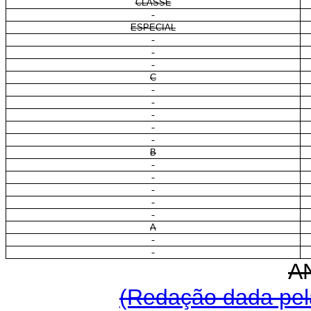
CLASSE
ESPECIAL
C
B
A
A
(Redação dada pela