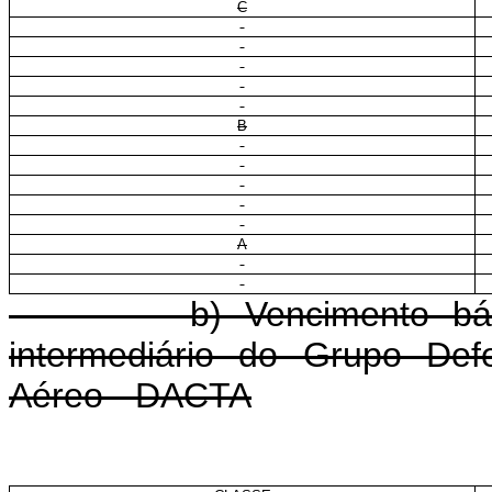
C
B
A
b) Vencimento básico d
intermediário do Grupo Def
Aéreo - DACTA