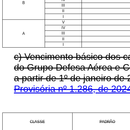
B
III
II
I
V
IV
III
A
II
I
c) Vencimento básico dos ca
do Grupo Defesa Aérea e Co
a partir de 1º de janeiro 
Provisória nº 1.286, de 202
CLASSE
PADRÃO