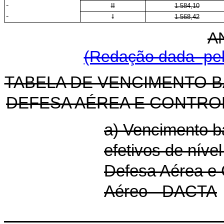
II
1.584,10
I
1.568,42
A
(Redação dada pela
TABELA DE VENCIMENTO 
DEFESA AÉREA E CONTRO
a) Vencimento b
efetivos de níve
Defesa Aérea e 
Aéreo - DACTA