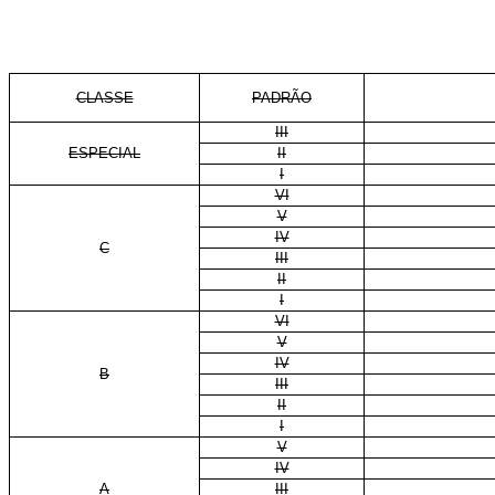
CLASSE
PADRÃO
III
ESPECIAL
II
I
VI
V
IV
C
III
II
I
VI
V
IV
B
III
II
I
V
IV
A
III