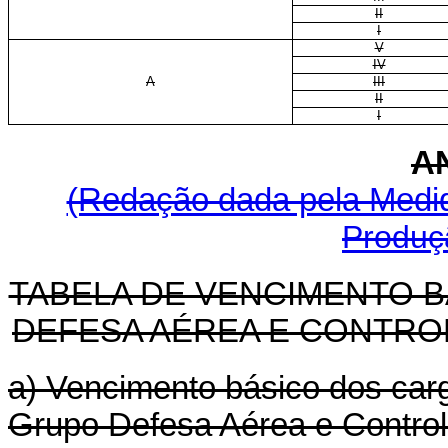
II
I
V
IV
A
III
II
I
A
(Redação dada pela Medida
Produçã
TABELA DE VENCIMENTO 
DEFESA AÉREA E CONTRO
a) Vencimento básico dos carg
Grupo Defesa Aérea e Control