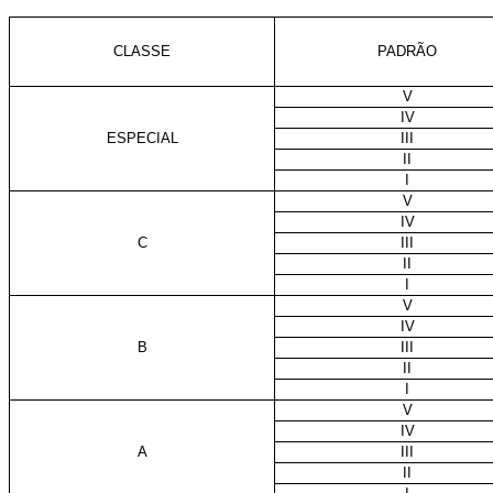
CLASSE
PADRÃO
V
IV
ESPECIAL
III
II
I
V
IV
C
III
II
I
V
IV
B
III
II
I
V
IV
A
III
II