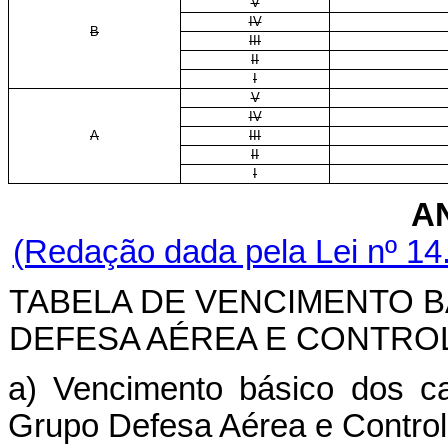
V
IV
B
III
II
I
V
IV
A
III
II
I
A
(Redação dada pela Lei nº 14
TABELA DE VENCIMENTO 
DEFESA AÉREA E CONTRO
a) Vencimento básico dos ca
Grupo Defesa Aérea e Control