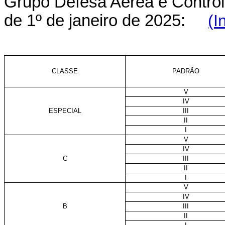
Grupo Defesa Aérea e Controle
de 1º de janeiro de 2025:
(I
CLASSE
PADRÃO
V
IV
ESPECIAL
III
II
I
V
IV
C
III
II
I
V
IV
B
III
II