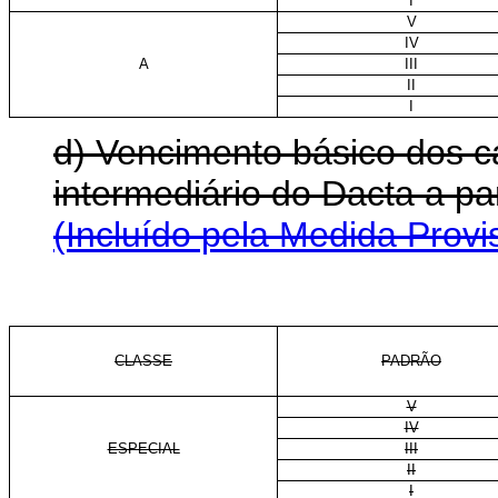
I
V
IV
A
III
II
I
d) Vencimento básico dos ca
intermediário do Dacta a p
(Incluído pela Medida Provi
CLASSE
PADRÃO
V
IV
ESPECIAL
III
II
I