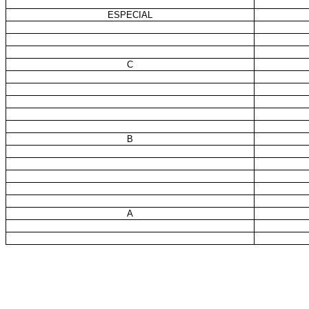
ESPECIAL
C
B
A