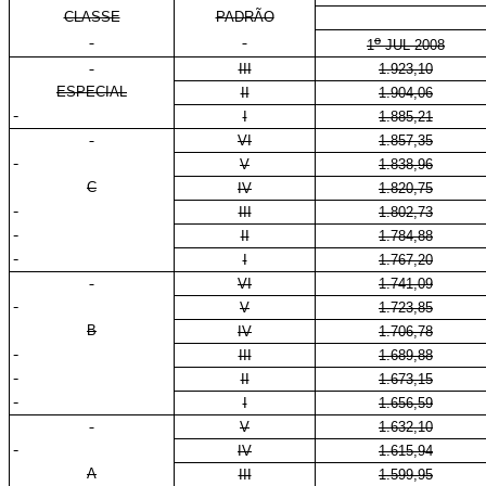
CLASSE
PADRÃO
o
1
JUL 2008
III
1.923,10
ESPECIAL
II
1.904,06
I
1.885,21
VI
1.857,35
V
1.838,96
C
IV
1.820,75
III
1.802,73
II
1.784,88
I
1.767,20
VI
1.741,09
V
1.723,85
B
IV
1.706,78
III
1.689,88
II
1.673,15
I
1.656,59
V
1.632,10
IV
1.615,94
A
III
1.599,95