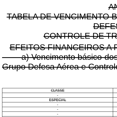
A
TABELA DE VENCIMENTO 
DEFE
CONTROLE DE TR
EFEITOS FINANCEIROS A 
a) Vencimento básico dos ca
Grupo Defesa Aérea e Control
CLASSE
ESPECIAL