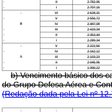
II
2.782,96
I
2.707,16
VI
2.628,31
V
2.556,72
B
IV
2.487,08
III
2.419,34
II
2.353,44
I
2.289,34
V
2.222,66
IV
2.162,12
A
III
2.103,23
II
2.045,95
I
1.990,22
b) Vencimento básico dos ca
do Grupo Defesa Aérea e Cont
(Redação dada pela Lei nº 12.