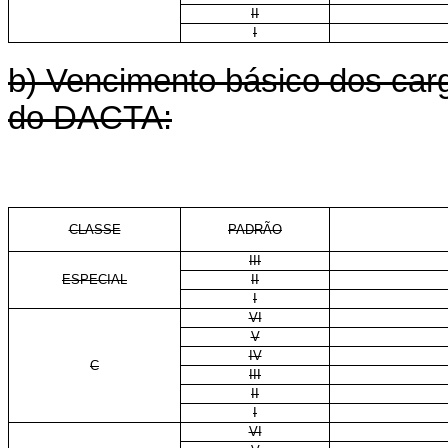
II
I
b) Vencimento básico dos cargo
do DACTA:
CLASSE
PADRÃO
III
ESPECIAL
II
I
VI
V
IV
C
III
II
I
VI