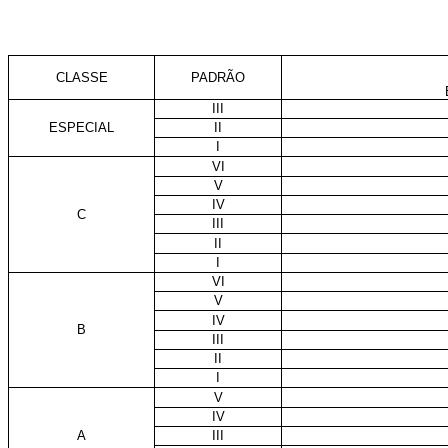
CLASSE
PADRÃO
III
ESPECIAL
II
I
VI
V
IV
C
III
II
I
VI
V
IV
B
III
II
I
V
IV
A
III