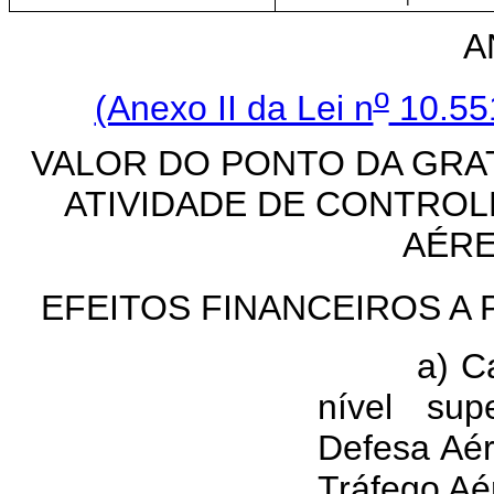
I
A
o
(Anexo II da Lei n
10.55
VALOR DO PONTO DA GRA
ATIVIDADE DE CONTRO
AÉRE
EFEITOS FINANCEIROS A 
a) Cargo
nível sup
Defesa Aér
Tráfego Aé