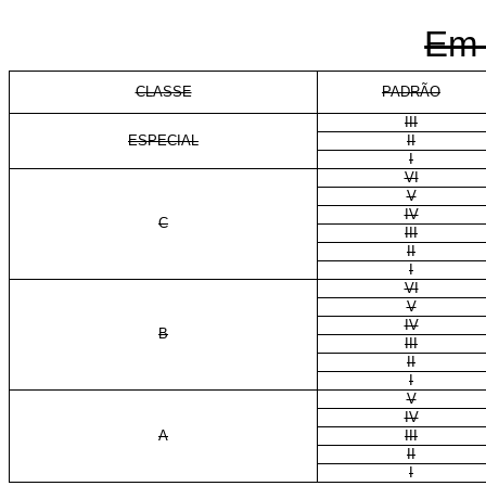
Em
CLASSE
PADRÃO
III
ESPECIAL
II
I
VI
V
IV
C
III
II
I
VI
V
IV
B
III
II
I
V
IV
A
III
II
I