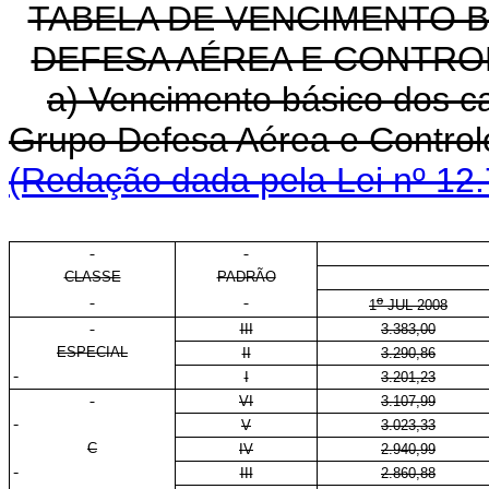
TABELA DE VENCIMENTO 
DEFESA AÉREA E CONTRO
a) Vencimento básico dos ca
Grupo Defesa Aérea e Control
(Redação dada pela Lei nº 12.
CLASSE
PADRÃO
o
1
JUL 2008
III
3.383,00
ESPECIAL
II
3.290,86
I
3.201,23
VI
3.107,99
V
3.023,33
C
IV
2.940,99
III
2.860,88