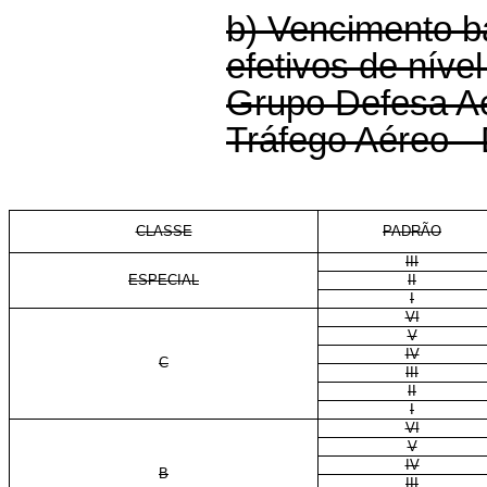
b) Vencimento b
efetivos de nível
Grupo Defesa Aé
Tráfego Aéreo 
CLASSE
PADRÃO
III
ESPECIAL
II
I
VI
V
IV
C
III
II
I
VI
V
IV
B
III