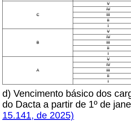
V
IV
C
III
II
I
V
IV
B
III
II
I
V
IV
A
III
II
I
d) Vencimento básico dos cargo
do Dacta a partir de 1º de j
15.141, de 2025)