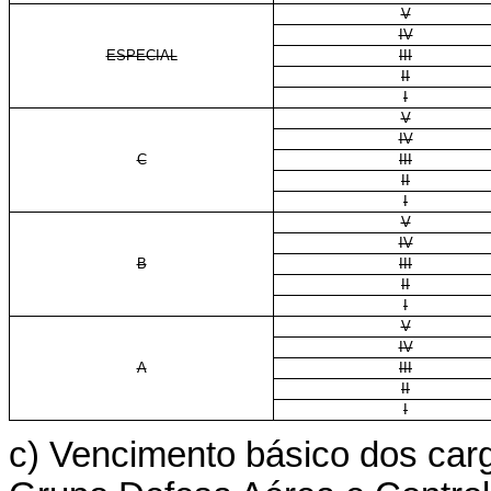
V
IV
ESPECIAL
III
II
I
V
IV
C
III
II
I
V
IV
B
III
II
I
V
IV
A
III
II
I
c) Vencimento básico dos carg