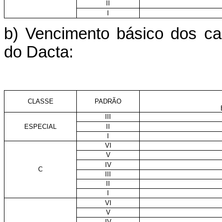
II
I
b) Vencimento básico dos car
do Dacta:
CLASSE
PADRÃO
III
ESPECIAL
II
I
VI
V
IV
C
III
II
I
VI
V
IV