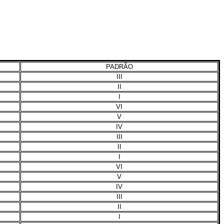
PADRÃO
III
II
I
VI
V
IV
III
II
I
VI
V
IV
III
II
I