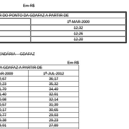
Em R$
 DO PONTO DA GDAFAZ A PARTIR DE
o
1
MAR 2009
12,32
12,26
12,20
ENDÁRIA – GDAFAZ
Em R$
A GDAFAZ A PARTIR DE
o
R 2009
1
JUL 2012
2,67
36,17
2,23
35,32
1,79
34,49
1,40
32,91
0,98
32,14
0,57
31,39
0,17
30,65
9,77
29,93
9,38
29,23
8,91
27,89