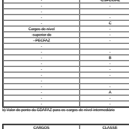
ESPECIAL
C
Cargos de nível
superior do
PECFAZ
B
A
b) Valor do ponto da GDAFAZ para os cargos de nível intermediário
CARGOS
CLASSE