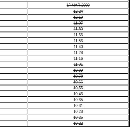
o
1
MAR 2009
12,24
12,10
11,97
11,80
11,66
11,53
11,40
11,28
11,16
11,01
10,89
10,78
10,66
10,55
10,43
10,35
10,31
10,28
10,25
10,22