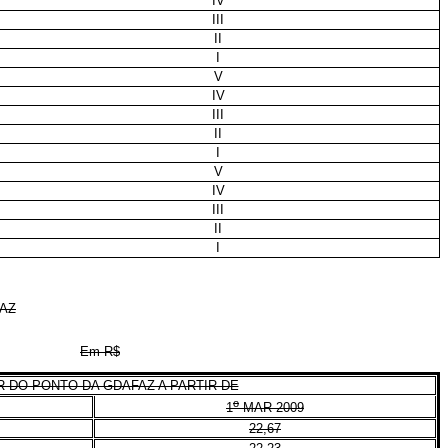
IV
III
II
I
V
IV
III
II
I
V
IV
III
II
I
FAZ
Em R$
 DO PONTO DA GDAFAZ A PARTIR DE
o
1
MAR 2009
22,67