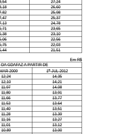
8,54
27,24
8,18
26,60
7,82
25,98
7,47
25,37
7,13
24,78
6,71
23,65
6,38
23,10
6,06
22,56
5,75
22,03
5,44
21,51
Em R$
DA GDAFAZ A PARTIR DE
o
MAR 2009
1
JUL 2012
12,24
14,35
12,10
14,21
11,97
14,08
11,80
13,91
11,66
13,77
11,53
13,64
11,40
13,51
11,28
13,39
11,16
13,27
11,01
13,12
10,89
13,00