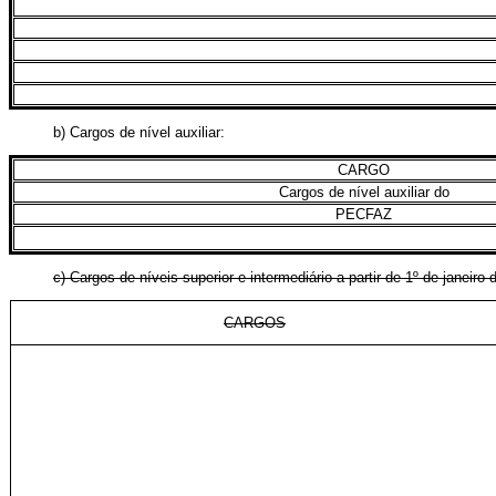
b) Cargos de nível auxiliar:
CARGO
Cargos de nível auxiliar do
PECFAZ
c) Cargos de níveis superior e intermediário a partir de 1º de jan
CARGOS