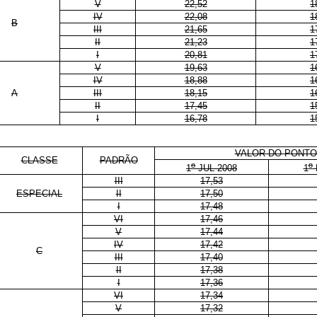
V
22,52
1
IV
22,08
1
B
III
21,65
1
II
21,23
1
I
20,81
1
V
19,63
1
IV
18,88
1
A
III
18,15
1
II
17,45
1
I
16,78
1
VALOR DO PONTO 
CLASSE
PADRÃO
o
o
1
JUL 2008
1
III
17,53
ESPECIAL
II
17,50
I
17,48
VI
17,46
V
17,44
IV
17,42
C
III
17,40
II
17,38
I
17,36
VI
17,34
V
17,32