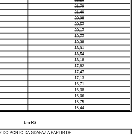
22,23
21,79
21,40
20,98
20,57
20,17
19,77
19,38
18,91
18,54
18,18
17,82
17,47
17,13
16,71
16,38
16,06
15,75
15,44
Em R$
 DO PONTO DA GDAFAZ A PARTIR DE