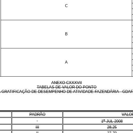
C
B
A
ANEXO CXXXVII
TABELAS DE VALOR DO PONTO
 GRATIFICAÇÃO DE DESEMPENHO DE ATIVIDADE FAZENDÁRIA - GDA
PADRÃO
VALOR
o
1
JUL 2008
III
28,25