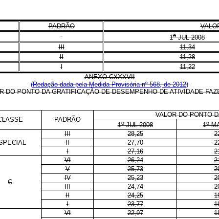
PADRÃO
VALOR
o
1
JUL 2008
III
11,34
II
11,28
I
11,22
ANEXO CXXXVII
(Redação dada pela Medida Provisória nº 568, de 2012)
R DO PONTO DA GRATIFICAÇÃO DE DESEMPENHO DE ATIVIDADE FAZ
VALOR DO PONTO D
CLASSE
PADRÃO
o
o
1
JUL 2008
1
MA
III
28,25
2
SPECIAL
II
27,70
2
I
27,16
2
VI
26,24
2
V
25,73
2
IV
25,23
2
C
III
24,74
2
II
24,25
1
I
23,77
1
VI
22,97
1