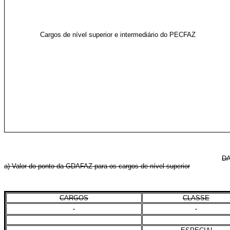
Cargos de nível superior e intermediário do PECFAZ
DA
a) Valor do ponto da GDAFAZ para os cargos de nível superior
CARGOS
CLASSE