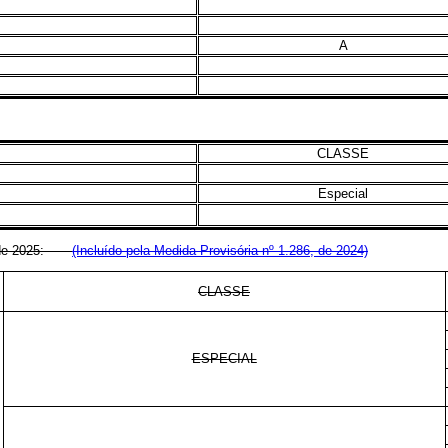
A
CLASSE
Especial
eiro de 2025:
(Incluído pela Medida Provisória nº 1.286, de 2024)
CLASSE
ESPECIAL