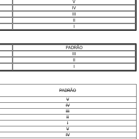
V
IV
III
II
I
PADRÃO
III
II
I
PADRÃO
V
IV
III
II
I
V
IV