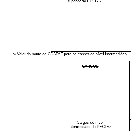
superior do PECFAZ
b) Valor do ponto da GDAFAZ para os cargos de nível intermediário
CARGOS
Cargos de nível
intermediário do PECFAZ