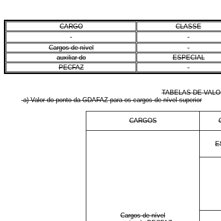
CARGO
CLASSE
Cargos de nível
auxiliar do
ESPECIAL
PECFAZ
TABELAS DE VALO
a) Valor do ponto da GDAFAZ para os cargos de nível superior
CARGOS
E
Cargos de nível