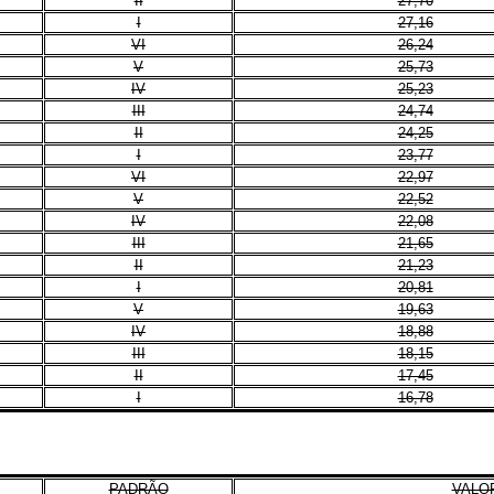
II
27,70
I
27,16
VI
26,24
V
25,73
IV
25,23
III
24,74
II
24,25
I
23,77
VI
22,97
V
22,52
IV
22,08
III
21,65
II
21,23
I
20,81
V
19,63
IV
18,88
III
18,15
II
17,45
I
16,78
PADRÃO
VALOR