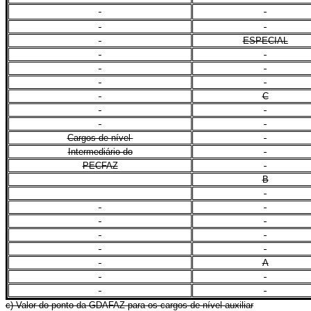
ESPECIAL
C
Cargos de nível
Intermediário do
PECFAZ
B
A
c) Valor do ponto da GDAFAZ para os cargos de nível auxiliar