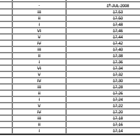
o
1
JUL 2008
III
17,53
II
17,50
I
17,48
VI
17,46
V
17,44
IV
17,42
III
17,40
II
17,38
I
17,36
VI
17,34
V
17,32
IV
17,30
III
17,28
II
17,26
I
17,24
V
17,22
IV
17,20
III
17,18
II
17,16
I
17,14