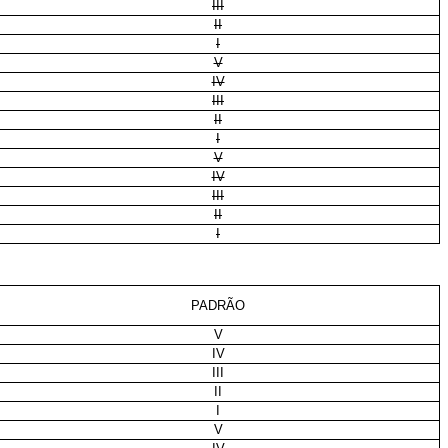
III
II
I
V
IV
III
II
I
V
IV
III
II
I
PADRÃO
V
IV
III
II
I
V