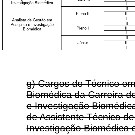
Investigação Biomédica
I
III
Pleno II
II
I
Analista de Gestão em
III
Pesquisa e Investigação
Pleno I
II
Biomédica
I
III
Júnior
II
I
g) Cargos de Técnico em
Biomédica da Carreira d
e Investigação Biomédic
de Assistente Técnico d
Investigação Biomédica 