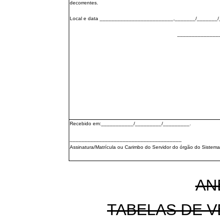
decorrentes.
Local e data _________________________,_______/_______/
______________
Recebido em:___________/_________/_________.
______________________________________
Assinatura/Matrícula ou Carimbo do Servidor do órgão do Sistema
AN
TABELAS DE 