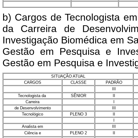
b) Cargos de Tecnologista em
da Carreira de Desenvolvi
Investigação Biomédica em Sa
Gestão em Pesquisa e Inves
Gestão em Pesquisa e Invest
SITUAÇÃO ATUAL
CARGOS
CLASSE
PADRÃO
III
Tecnologista da
SÊNIOR
II
Carreira
I
de Desenvolvimento
III
Tecnológico
PLENO 3
II
I
Analista em
III
Ciência e
PLENO 2
II