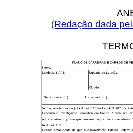
AN
(Redação dada pela
TERM
PLANO DE CARREIRAS E CARGOS DE PE
Nome:
Matrícula SIAPE:
Unidade de Lotação:
Cidade:
Servidor ativo ( ) Aposentado ( ) Pe
o
o
Venho, nos termos do § 2
do art. 183 da Lei n
11.907, de 2 de
Pesquisa e Investigação Biomédica em Saúde Pública, renunc
administrativa ou judicial que vencerem após o início dos efeitos f
o
6
do art. 183.
Declaro estar ciente de que a Administração Pública Federal l