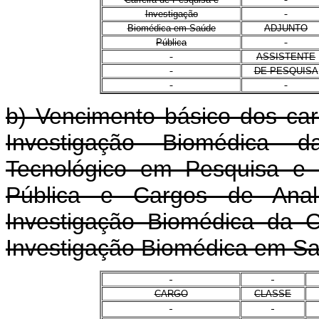
Investigação
Biomédica em Saúde
ADJUNTO
Pública
ASSISTENTE
DE PESQUISA
b) Vencimento básico dos ca
Investigação Biomédica d
Tecnológico em Pesquisa e 
Pública e Cargos de Ana
Investigação Biomédica da 
Investigação Biomédica em Sa
CARGO
CLASSE