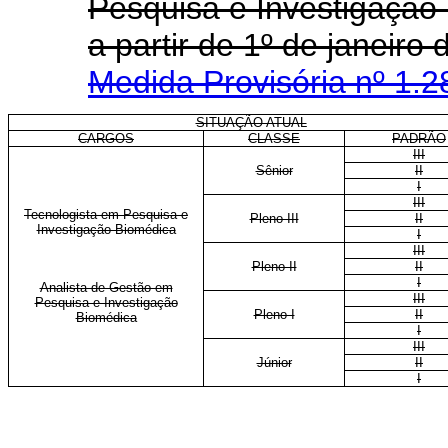
Pesquisa e Investigação
a partir de 1º de janei
Medida Provisória nº 1.2
SITUAÇÃO ATUAL
CARGOS
CLASSE
PADRÃO
III
Sênior
II
I
III
Tecnologista em Pesquisa e
Pleno III
II
Investigação Biomédica
I
III
Pleno II
II
I
Analista de Gestão em
III
Pesquisa e Investigação
Pleno I
II
Biomédica
I
III
Júnior
II
I