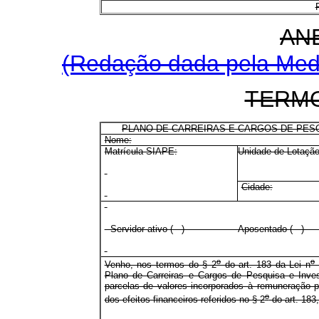
AN
(Redação dada pela Medi
TERM
PLANO DE CARREIRAS E CARGOS DE PESQ
Nome:
Matrícula SIAPE:
Unidade de Lotação
Cidade:
Servidor ativo ( ) Aposenta
o
o
Venho, nos termos do § 2
do art. 183 da Lei
n
Plano de Carreiras e Cargos de Pesquisa e Inve
parcelas de valores incorporados à remuneração po
o
dos efeitos financeiros referidos no § 2
do art. 183