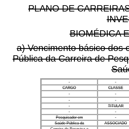
PLANO DE CARREIRAS
INV
BIOMÉDICA 
a) Vencimento básico dos
Pública da Carreira de Pes
Saú
CARGO
CLASSE
TITULAR
Pesquisador em
Saúde Pública da
ASSOCIADO
Carreira de Pesquisa e