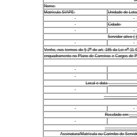
Nome:
Matrícula SIAPE:
Unidade de Lota
Cidade:
Servidor ativo ( 
o
o
Venho, nos termos do § 2
do art. 185 da Lei n
11.9
enquadramento no Plano de Carreiras e Cargos de 
Local e data ____________
_______________
Recebido em:___
_______________
Assinatura/Matrícula ou Carimbo do Servid