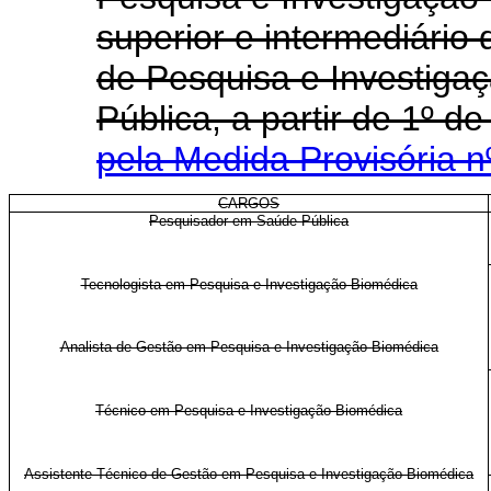
superior e intermediário
de Pesquisa e Investig
Pública, a partir de 1º 
pela Medida Provisória n
CARGOS
Pesquisador em Saúde Pública
Tecnologista em Pesquisa e Investigação Biomédica
Analista de Gestão em Pesquisa e Investigação Biomédica
Técnico em Pesquisa e Investigação Biomédica
Assistente Técnico de Gestão em Pesquisa e Investigação Biomédica