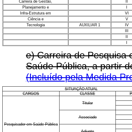
Carreira de Gestão,
II
Planejamento e
I
Infra-Estrutura em
VI
Ciência e
V
Tecnologia
AUXILIAR 1
IV
III
II
I
e) Carreira de Pesquisa
Saúde Pública, a partir
(Incluído pela Medida Pr
SITUAÇÃO ATUAL
CARGOS
CLASSE
Titular
Associado
Pesquisador em Saúde Pública
Adjunto