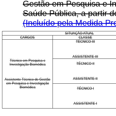
Gestão em Pesquisa e I
Saúde Pública, a partir 
(Incluído pela Medida Pr
SITUAÇÃO ATUAL
CARGOS
CLASSE
TÉCNICO III
ASSISTENTE III
Técnico em Pesquisa e
TÉCNICO II
Investigação Biomédica
ASSISTENTE II
Assistente Técnico de Gestão
em Pesquisa e Investigação
Biomédica
TÉCNICO I
ASSISTENTE I