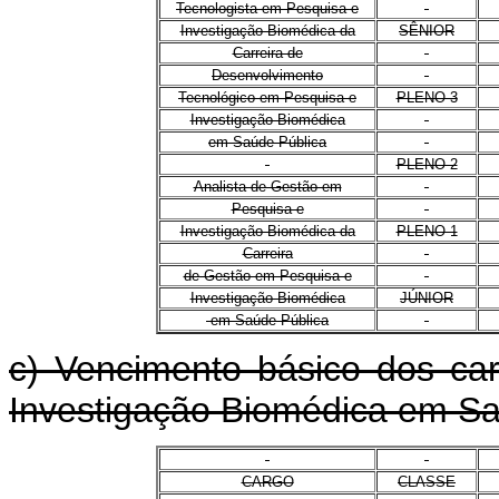
Tecnologista em Pesquisa e
Investigação Biomédica da
SÊNIOR
Carreira de
Desenvolvimento
Tecnológico em Pesquisa e
PLENO 3
Investigação Biomédica
em Saúde Pública
PLENO 2
Analista de Gestão em
Pesquisa e
Investigação Biomédica da
PLENO 1
Carreira
de Gestão em Pesquisa e
Investigação Biomédica
JÚNIOR
em Saúde Pública
c) Vencimento básico dos ca
Investigação Biomédica em Sa
CARGO
CLASSE