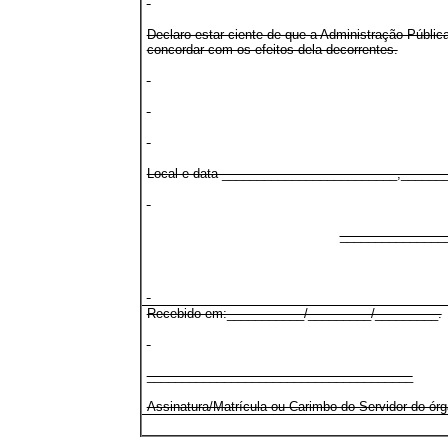
Declaro estar ciente de que a Administração Pública
concordar com os efeitos dela decorrentes.
Local e data _________________________,______
_______________
Recebido em:___________/_________/_________.
______________________________________
Assinatura/Matrícula ou Carimbo do Servidor do ór