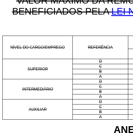
VALOR MÁXIMO DA RE
BENEFICIADOS PELA
LEI 
NÍVEL DO CARGO/EMPREGO
REFERÊNCIA
D
C
SUPERIOR
B
A
D
C
INTERMEDIÁRIO
B
A
D
C
AUXILIAR
B
A
ANE