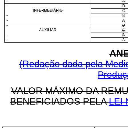
A
D
INTERMEDIÁRIO
C
B
A
D
AUXILIAR
C
B
A
ANE
(Redação dada pela Medida
Produçã
VALOR MÁXIMO DA REM
BENEFICIADOS PELA
LEI 