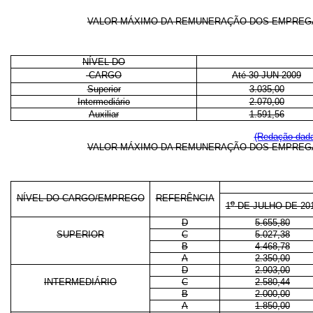
VALOR MÁXIMO DA REMUNERAÇÃO DOS EMPREG
NÍVEL DO
CARGO
Até 30 JUN 2009
Superior
3.035,00
Intermediário
2.070,00
Auxiliar
1.591,56
(Redação dada 
VALOR MÁXIMO DA REMUNERAÇÃO DOS EMPREG
NÍVEL DO CARGO/EMPREGO
REFERÊNCIA
o
1
DE JULHO DE 20
D
5.655,80
SUPERIOR
C
5.027,38
B
4.468,78
A
2.350,00
D
2.903,00
INTERMEDIÁRIO
C
2.580,44
B
2.000,00
A
1.850,00