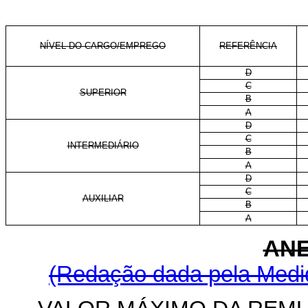
NÍVEL DO CARGO/EMPREGO
REFERÊNCIA
D
C
SUPERIOR
B
A
D
C
INTERMEDIÁRIO
B
A
D
C
AUXILIAR
B
A
ANE
(Redação dada pela Medid