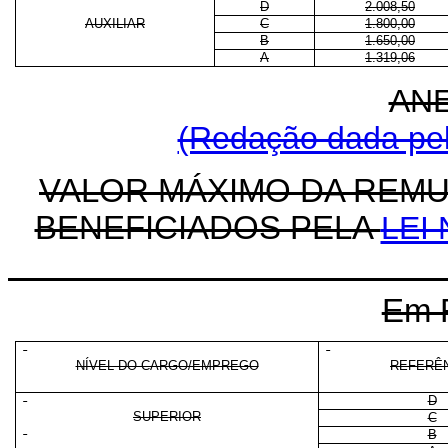
D
2.008,50
AUXILIAR
C
1.800,00
B
1.650,00
A
1.319,06
AN
(Redação dada pela
VALOR MÁXIMO DA REM
BENEFICIADOS PELA
LEI 
Em 
NÍVEL DO CARGO/EMPREGO
REFERÊ
D
SUPERIOR
C
B