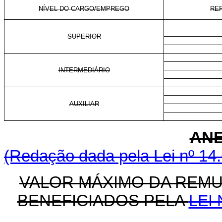
NÍVEL DO CARGO/EMPREGO
RE
SUPERIOR
INTERMEDIÁRIO
AUXILIAR
ANE
(Redação dada pela Lei nº 14
VALOR MÁXIMO DA REM
BENEFICIADOS PELA
LEI 