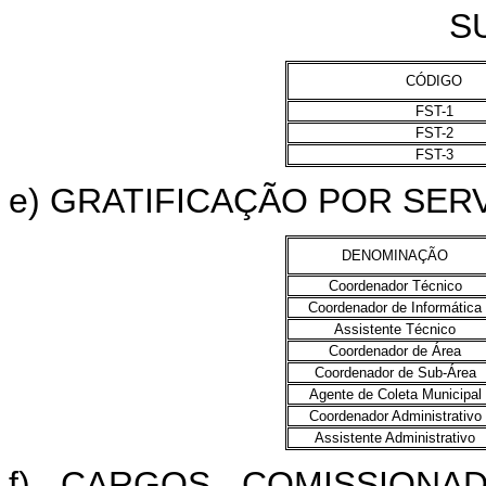
S
CÓDIGO
FST-1
FST-2
FST-3
e) GRATIFICAÇÃO POR SE
DENOMINAÇÃO
Coordenador Técnico
Coordenador de Informática
Assistente Técnico
Coordenador de Área
Coordenador de Sub-Área
Agente de Coleta Municipal
Coordenador Administrativo
Assistente Administrativo
f) CARGOS COMISSIONA