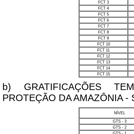
FCT 3
FCT 4
FCT 5
FCT 6
FCT 7
FCT 8
FCT 9
FCT 10
FCT 11
FCT 12
FCT 13
FCT 14
FCT 15
b) GRATIFICAÇÕES TE
PROTEÇÃO DA AMAZÔNIA - 
NÍVEL
GTS - 3
GTS - 2
GTS - 1