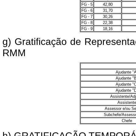
FG - 5
42,80
FG - 6
31,70
FG - 7
30,26
FG - 8
22,38
FG - 9
18,16
g) Gratificação de Representa
RMM
Ajudante "
Ajudante "
Ajudante "
Ajudante "
Assistente/Ad
Assistent
Assessor e/ou Se
Subchefe/Assesso
Chefe
h) GRATIFICAÇÃO TEMPORÁRIA