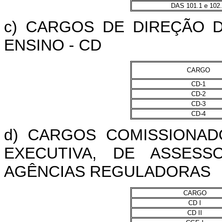
DAS 101.1 e 102
c) CARGOS DE DIREÇÃO D
ENSINO - CD
CARGO
CD-1
CD-2
CD-3
CD-4
d) CARGOS COMISSIONAD
EXECUTIVA, DE ASSESS
AGÊNCIAS REGULADORAS
CARGO
CD I
CD II