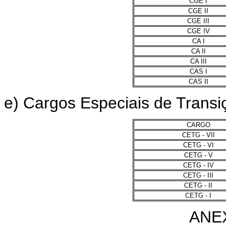
CGE I
CGE II
CGE III
CGE IV
CA I
CA II
CA III
CAS I
CAS II
e) Cargos Especiais de Trans
CARGO
CETG - VII
CETG - VI
CETG - V
CETG - IV
CETG - III
CETG - II
CETG - I
ANEX