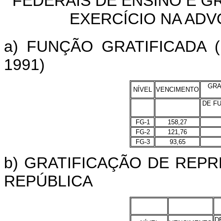
FEDERAIS DE ENSINO E G
EXERCÍCIO NA ADV
a) FUNÇÃO GRATIFICADA (
1991)
GRA
NÍVEL
VENCIMENTO
DE FU
FG-1
158,27
FG-2
121,76
FG-3
93,65
b) GRATIFICAÇÃO DE REP
REPÚBLICA
D