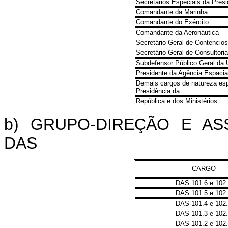
Secretários Especiais da Pres
Comandante da Marinha
Comandante do Exército
Comandante da Aeronáutica
Secretário-Geral de Contencio
Secretário-Geral de Consultoria
Subdefensor Público Geral da 
Presidente da Agência Espacial
Demais cargos de natureza esp
Presidência da
República e dos Ministérios
b) GRUPO-DIREÇÃO E A
DAS
CARGO
DAS 101.6 e 102
DAS 101.5 e 102
DAS 101.4 e 102
DAS 101.3 e 102
DAS 101.2 e 102