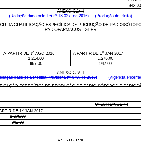
942,00
ANEXO CLVIII
(Redação dada pela Lei nº 13.327, de 2016)
(Produção de efeito)
OR DA GRATIFICAÇÃO ESPECÍFICA DE PRODUÇÃO DE RADIOISÓTOP
RADIOFÁRMACOS - GEPR
o
o
A PARTIR DE 1
AGO 2016
A PARTIR DE
1
JAN 2017
1.214,00
1.275,00
897,00
942,00
ANEXO CLVIII
edação dada pela Medida Provisória nº 849, de 2018)
(Vigência encerra
IFICAÇÃO ESPECÍFICA DE PRODUÇÃO DE RADIOISÓTOPOS E RADIOF
VALOR DA GEPR
o
ARTIR DE 1
JAN 2017
1.275,00
942,00
ANEXO CLVIII