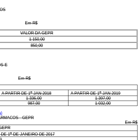
POS
Em R$
VALOR DA GEPR
1.150,00
850,00
OS E
Em R$
o
o
A PARTIR DE
1
JAN 2018
A PARTIR DE
1
JAN 2019
1.336,00
1.397,00
987,00
1.032,00
a)
ÁRMACOS - GEPR
Em R$
 GEPR
o
 DE 1
DE JANEIRO DE 2017
0