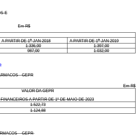
OS E
Em R$
o
o
A PARTIR DE
1
JAN 2018
A PARTIR DE
1
JAN 2019
1.336,00
1.397,00
987,00
1.032,00
s
ÁRMACOS - GEPR
Em R$
VALOR DA
GEPR
FINANCEIROS A PARTIR DE 1º DE MAIO DE 2023
1.522,73
1.124,88
ÁRMACOS – GEPR