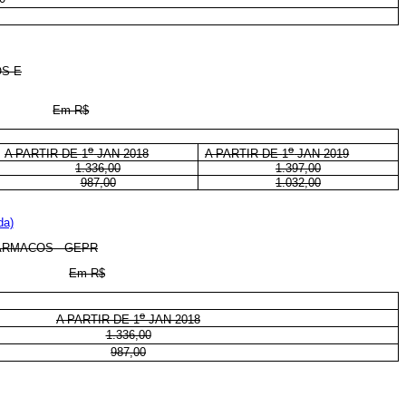
OS E
Em R$
o
o
A PARTIR DE
1
JAN 2018
A PARTIR DE
1
JAN 2019
1.336,00
1.397,00
987,00
1.032,00
da)
ÁRMACOS - GEPR
Em R$
o
A PARTIR DE 1
JAN 2018
1.336,00
987,00