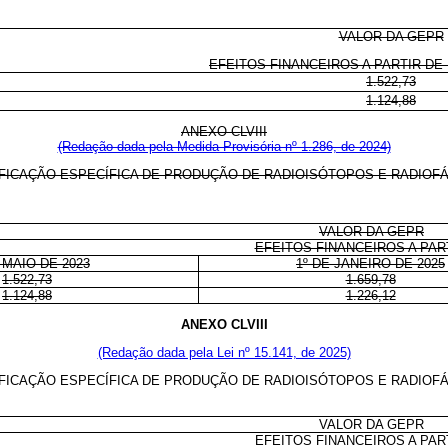
VALOR DA GEPR
EFEITOS FINANCEIROS A PARTIR DE 
1.522,73
1.124,88
ANEXO CLVIII
(Redação dada pela Medida Provisória nº 1.286, de 2024)
IFICAÇÃO ESPECÍFICA DE PRODUÇÃO DE RADIOISÓTOPOS E RADIOF
VALOR DA GEPR
EFEITOS FINANCEIROS A PAR
 MAIO DE 2023
1º DE JANEIRO DE 2025
1.522,73
1.659,78
1.124,88
1.226,12
ANEXO CLVIII
(Redação dada pela Lei nº 15.141, de 2025)
IFICAÇÃO ESPECÍFICA DE PRODUÇÃO DE RADIOISÓTOPOS E RADIOF
VALOR DA GEPR
EFEITOS FINANCEIROS A PAR