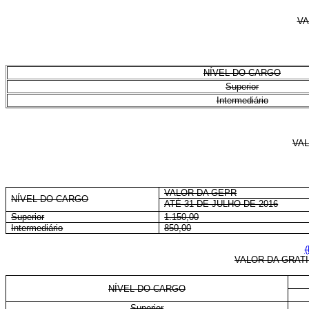
VA
NÍVEL DO CARGO
Superior
Intermediário
VAL
VALOR DA GEPR
NÍVEL DO CARGO
ATÉ 31 DE JULHO DE 2016
Superior
1.150,00
Intermediário
850,00
(
VALOR DA GRAT
NÍVEL DO CARGO
Superior