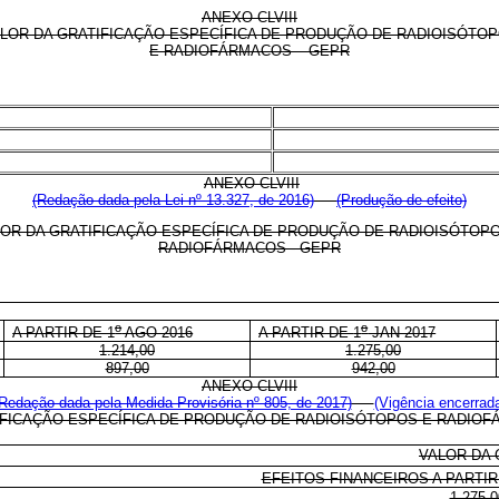
ANEXO CLVIII
LOR DA GRATIFICAÇÃO ESPECÍFICA DE PRODUÇÃO DE RADIOISÓTO
E RADIOFÁRMACOS – GEPR
ANEXO CLVIII
(Redação dada pela Lei nº 13.327, de 2016)
(Produção de efeito)
OR DA GRATIFICAÇÃO ESPECÍFICA DE PRODUÇÃO DE RADIOISÓTOP
RADIOFÁRMACOS - GEPR
o
o
A PARTIR DE 1
AGO 2016
A PARTIR DE
1
JAN 2017
1.214,00
1.275,00
897,00
942,00
ANEXO CLVIII
Redação dada pela Medida Provisória nº 805, de 2017)
(Vigência encerrad
IFICAÇÃO ESPECÍFICA DE PRODUÇÃO DE RADIOISÓTOPOS E RADIOF
VALOR DA
EFEITOS FINANCEIROS A PARTIR
1.275,0