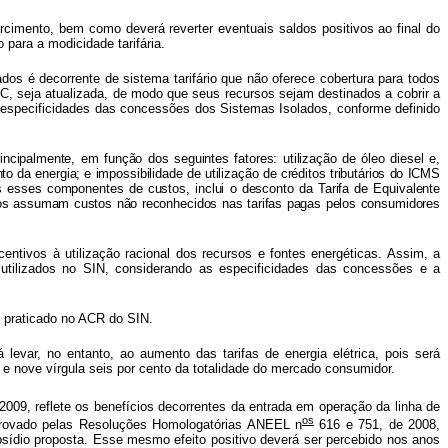
rcimento, bem como deverá reverter eventuais saldos positivos ao final do
o para a modicidade tarifária.
ados é decorrente de sistema tarifário que não oferece cobertura para todos
CC, seja atualizada, de modo que seus recursos sejam destinados a cobrir a
s especificidades das concessões dos Sistemas Isolados, conforme definido
ncipalmente, em função dos seguintes fatores: utilização de óleo diesel e,
da energia; e impossibilidade de utilização de créditos tributários do ICMS
s esses componentes de custos, inclui o desconto da Tarifa de Equivalente
dos assumam custos não reconhecidos nas tarifas pagas pelos consumidores
entivos à utilização racional dos recursos e fontes energéticas. Assim, a
 utilizados no SIN, considerando as especificidades das concessões e a
le praticado no ACR do SIN.
evar, no entanto, ao aumento das tarifas de energia elétrica, pois será
 nove vírgula seis por cento da totalidade do mercado consumidor.
009, reflete os benefícios decorrentes da entrada em operação da linha de
os
provado pelas Resoluções Homologatórias ANEEL n
616 e 751, de 2008,
bsídio proposta. Esse mesmo efeito positivo deverá ser percebido nos anos