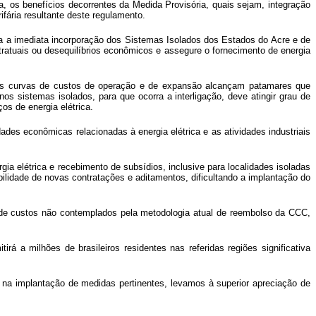
os benefícios decorrentes da Medida Provisória, quais sejam, integração
fária resultante deste regulamento.
ia a imediata incorporação dos Sistemas Isolados dos Estados do Acre e de
atuais ou desequilíbrios econômicos e assegure o fornecimento de energia
o as curvas de custos de operação e de expansão alcançam patamares que
nos sistemas isolados, para que ocorra a interligação, deve atingir grau de
ços de energia elétrica.
ades econômicas relacionadas à energia elétrica e as atividades industriais
a elétrica e recebimento de subsídios, inclusive para localidades isoladas
bilidade de novas contratações e aditamentos, dificultando a implantação do
s de custos não contemplados pela metodologia atual de reembolso da CCC,
rá a milhões de brasileiros residentes nas referidas regiões significativa
o na implantação de medidas pertinentes, levamos à superior apreciação de