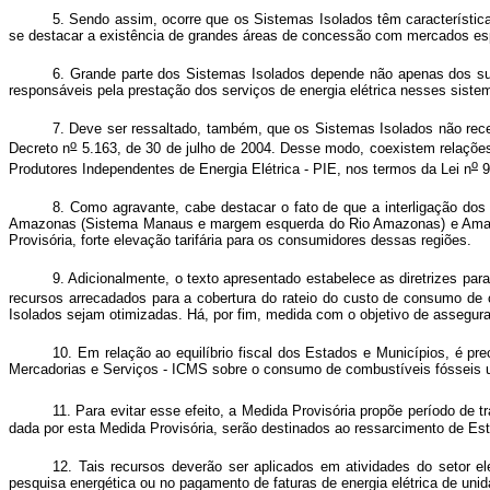
5. Sendo assim, ocorre que os Sistemas Isolados têm características
se destacar a existência de grandes áreas de concessão com mercados esp
6. Grande parte dos Sistemas Isolados depende não apenas dos s
responsáveis pela prestação dos serviços de energia elétrica nesses sist
7. Deve ser ressaltado, também, que os Sistemas Isolados não rece
o
Decreto n
5.163, de 30 de julho de 2004. Desse modo, coexistem relações 
o
Produtores Independentes de Energia Elétrica - PIE, nos termos da Lei n
9
8. Como agravante, cabe destacar o fato de que a interligação d
Amazonas (Sistema Manaus e margem esquerda do Rio Amazonas) e Amapá, 
Provisória, forte elevação tarifária para os consumidores dessas regiões.
9. Adicionalmente, o texto apresentado estabelece as diretrizes pa
recursos arrecadados para a cobertura do rateio do custo de consumo de 
Isolados sejam otimizadas. Há, por fim, medida com o objetivo de assegura
10. Em relação ao equilíbrio fiscal dos
Estados e Municípios
, é pr
Mercadorias e Serviços -
ICMS sobre o consumo de combustíveis fósseis ut
11. Para evitar esse efeito, a Medida Provisória propõe período de t
dada por esta Medida Provisória, serão destinados ao ressarcimento de Es
12. Tais recursos deverão ser aplicados em atividades do setor elé
pesquisa energética ou no pagamento de faturas de energia elétrica de un