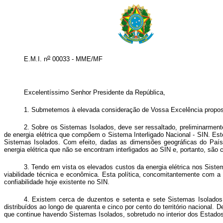
o
E.M.I. n
00033 - MME/MF
Excelentíssimo Senhor Presidente da República,
1. Submetemos à elevada consideração de Vossa Excelência proposta
2. Sobre os Sistemas Isolados, deve ser ressaltado, preliminarmente
de energia elétrica que compõem o Sistema Interligado Nacional - SIN. Est
Sistemas Isolados. Com efeito, dadas as dimensões geográficas do País 
energia elétrica que não se encontram interligados ao SIN e, portanto, são
3. Tendo em vista os elevados custos da energia elétrica nos Siste
viabilidade técnica e econômica. Esta política, concomitantemente com a
confiabilidade hoje existente no SIN.
4. Existem cerca de duzentos e setenta e sete Sistemas Isolado
distribuídos ao longo de quarenta e cinco por cento do território nacional.
que continue havendo Sistemas Isolados, sobretudo no interior dos Estado