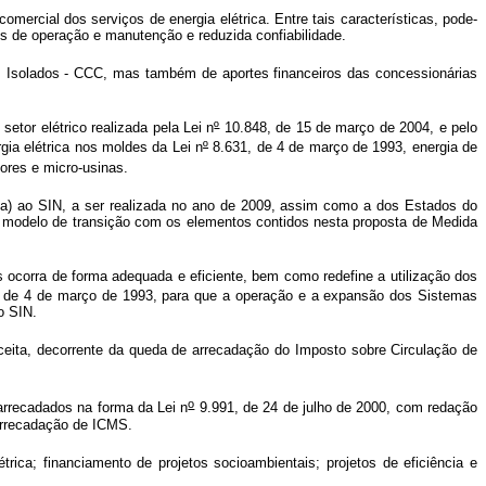
mercial dos serviços de energia elétrica. Entre tais características, pode-
s de operação e manutenção e reduzida confiabilidade.
 Isolados - CCC, mas também de aportes financeiros das concessionárias
tor elétrico realizada pela Lei n
º
10.848, de 15 de março de 2004, e pelo
ia elétrica nos moldes da Lei n
º
8.631, de 4 de março de 1993, energia de
dores e micro-usinas.
ia) ao SIN, a ser realizada no ano de 2009, assim como a dos Estados do
modelo de transição com os elementos contidos nesta proposta de Medida
s ocorra de forma adequada e eficiente, bem como redefine a utilização dos
 de 4 de março de 1993, para que a operação e a expansão dos Sistemas
ao SIN.
receita, decorrente da queda de arrecadação do
Imposto sobre Circulação de
o
 arrecadados na forma da Lei n
9.991, de 24 de julho de 2000, com redação
 arrecadação de ICMS.
rica; financiamento de projetos socioambientais; projetos de eficiência e