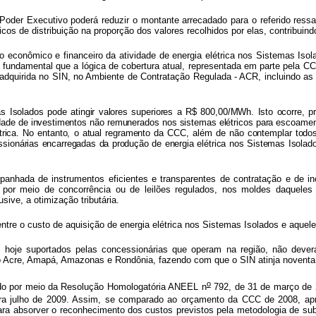
Poder Executivo poderá reduzir o montante arrecadado para o referido ressa
cos de distribuição na proporção dos valores recolhidos por elas, contribuind
io econômico e financeiro da atividade de energia elétrica nos Sistemas Isol
 fundamental que a lógica de cobertura atual, representada em parte pela C
 adquirida no SIN, no Ambiente de Contratação Regulada - ACR, incluindo a
 Isolados pode atingir valores superiores a R$ 800,00/MWh. Isto ocorre, pri
dade de investimentos não remunerados nos sistemas elétricos para escoamento 
étrica. No entanto, o atual regramento da CCC, além de não contemplar todo
ssionárias encarregadas da produção de energia elétrica nos Sistemas Isola
anhada de instrumentos eficientes e transparentes de contratação e de inc
ca por meio de concorrência ou de leilões regulados, nos moldes daqueles
usive, a otimização tributária.
 entre o custo de aquisição de energia elétrica nos Sistemas Isolados e aque
oje suportados pelas concessionárias que operam na região, não deverá l
 Acre, Amapá, Amazonas e Rondônia, fazendo com que o SIN atinja noventa e
o
ado por meio da Resolução Homologatória ANEEL n
792, de 31 de março de 2
para julho de 2009. Assim, se comparado ao orçamento da CCC de 2008, a
ara absorver o reconhecimento dos custos previstos pela metodologia de su