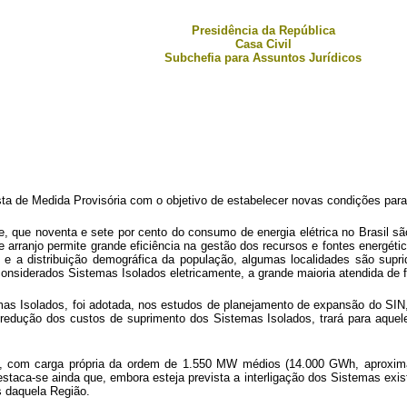
Presidência da República
Casa Civil
Subchefia para Assuntos Jurídicos
 de Medida Provisória com o objetivo de estabelecer novas condições para a
, que noventa e sete por cento do consumo de energia elétrica no Brasil são
e arranjo permite grande eficiência na gestão dos recursos e fontes energéti
e a distribuição demográfica da população, algumas localidades são supri
 considerados Sistemas Isolados eletricamente, a grande maioria atendida de 
mas Isolados, foi adotada, nos estudos de planejamento de expansão do SIN, 
 redução dos custos de suprimento dos Sistemas Isolados, trará para aquel
s, com carga própria da ordem de 1.550 MW médios (14.000 GWh, aproxima
 Destaca-se ainda que, embora esteja prevista a interligação dos Sistemas ex
s daquela Região.