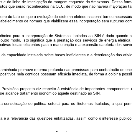
 e da linha de interligação da margem esquerda do Amazonas. Dessa forma, 
ustos que serão reconhecidos na CCC, de modo que não haverá majoração tari
rre do fato de que a evolução do sistema elétrico nacional tornou necessár
belecimento de normas que viabilizem essa incorporação sem rupturas contr
econômica para a incorporação de Sistemas Isolados ao SIN é dada quand
outro modo, isto significa que a prestação dos serviços de energia elétrica 
nativas locais eficientes para a manutenção e a expansão da oferta dos servi
da capacidade instalada sobre bases ineficientes e a deterioração das ativid
aminhada promove reforma profunda nas premissas para contratação de energi
ositivos nela contidos possuam eficácia imediata, de forma a coibir a possi
a Provisória proposta diz respeito à existência de importantes componente
se alcance tratamento isonômico àquele destinado ao SIN.
onsolidação de política setorial para os Sistemas Isolados, a qual permiti
ia e a relevância das questões enfatizadas, assim como o interesse públic