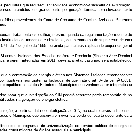
 peculiares que reduzem a viabilidade econômico-financeira da exploração co
arsos, atendidos, em grande parte, por geração térmica com elevados custo
ubsídios provenientes da Conta de Consumo de Combustíveis dos Sistemas
emas.
beram tratamento específico, mesmo quando da regulamentação recente do se
institucionais modernas e obsoletas, como contratos de suprimento de energ
.074, de 7 de julho de 1995, ou ainda particulares explorando pequenos gera
os Sistemas Isolados dos Estados do Acre e Rondônia (Sistema Acre-Rondôn
a serem integradas em 2011, deve acarretar, caso não seja estabelecido 
ra que a contratação de energia elétrica nos Sistemas Isolados remanescente
o
combustíveis nos Sistemas Isolados, de que trata o art. 8
º
da Lei n
8.631,
r o equilíbrio fiscal dos Estados e Municípios que venham a ser integrados 
eciso notar que a interligação ao SIN poderá acarretar perda temporária de 
ilizados na geração de energia elétrica.
ransição, a partir da data de interligação ao SIN, no qual recursos adicionais
tados e Municípios que observarem eventual perda de receita decorrente da
trico como programas de universalização do serviço público de energia elét
idades consumidoras de órgãos estaduais e municipais.