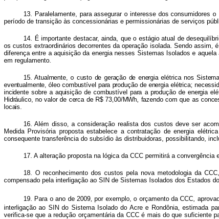
13. Paralelamente, para assegurar o interesse dos consumidores o 
período de transição às concessionárias e permissionárias de serviços públi
14. É importante destacar, ainda, que o estágio atual de desequilíbr
os custos extraordinários decorrentes da operação isolada. Sendo assim, é
diferença entre a aquisição da energia nesses Sistemas Isolados e aquela
em regulamento.
15. Atualmente, o custo de geração de energia elétrica nos Sistemas
eventualmente, óleo combustível para produção de energia elétrica; necessi
incidente sobre a aquisição de combustível para a produção de energia el
Hidráulico, no valor de cerca de R$ 73,00/MWh, fazendo com que as conce
locais.
16. Além disso, a consideração realista dos custos deve ser acomp
Medida Provisória proposta estabelece a contratação de energia elétri
consequente transferência do subsídio às distribuidoras, possibilitando, incl
17. A alteração proposta na lógica da CCC permitirá a convergência
18. O reconhecimento dos custos pela nova metodologia da CCC, h
compensado pela interligação ao SIN de Sistemas Isolados dos Estados do
19. Para o ano de 2009, por exemplo, o orçamento da CCC, aprov
interligação ao SIN do Sistema Isolado do Acre e Rondônia, estimada 
verifica-se que a redução orçamentária da CCC é mais do que suficiente p