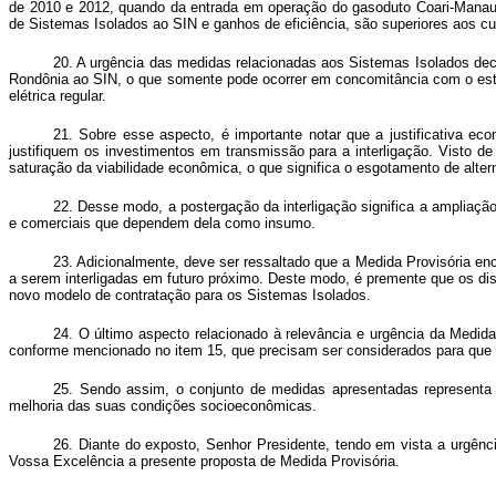
de 2010 e 2012, quando da entrada em operação do gasoduto Coari-Manaus
de Sistemas Isolados ao SIN e ganhos de eficiência, são superiores aos c
20.
A urgência das medidas relacionadas aos Sistemas Isolados deco
Rondônia ao SIN, o que somente pode ocorrer em concomitância com o esta
elétrica regular.
21. Sobre esse aspecto, é importante notar que a justificativa 
justifiquem os investimentos em transmissão para a interligação. Visto de 
saturação da viabilidade econômica, o que significa o esgotamento de alter
22.
Desse modo, a postergação da interligação significa a ampliação 
e comerciais que dependem dela como insumo.
23.
Adicionalmente, deve ser ressaltado que a Medida Provisória enc
a serem interligadas em futuro próximo. Deste modo, é premente que os disp
novo modelo de contratação para os Sistemas Isolados.
24. O último aspecto relacionado à relevância e urgência da Medid
conforme mencionado no item 15, que precisam ser considerados para que 
25
. Sendo assim, o conjunto de medidas apresentadas representa a c
melhoria das suas condições socioeconômicas.
26. Diante do exposto, Senhor Presidente, tendo em vista a urgênc
Vossa Excelência a presente proposta de Medida Provisória.