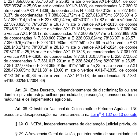
54190.002551/2004-89).
o
Art. 2
Este Decreto, independentemente de discriminação ou arrecad
domínio privado esteja colhido por nulidade, prescrição, comisso ou torn
máquinas e os implementos agrícolas.
o
Art. 3
O Instituto Nacional de Colonização e Reforma Agrária – INCR
o
executar a desapropriação, na forma prevista na
Lei n
4.132 de 10 de set
o
§ 1
O INCRA, independentemente de declaração judicial prévia, deve
o
§ 2
A Advocacia-Geral da União, por intermédio de sua unidade jurí