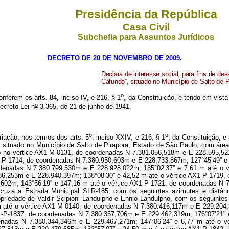
Presidência da República
Casa Civil
Subchefia para Assuntos Jurídicos
DECRETO DE 20 DE NOVEMBRO DE 2009.
Declara de interesse social, para fins de de
Cafundó”, situado no Município de Salto de 
o
onferem os arts. 84, inciso IV, e 216, § 1
, da Constituição, e tendo em vista
o
creto-Lei n
3.365, de 21 de junho de 1941,
o
o
iação, nos termos dos arts. 5
, inciso XXIV, e 216, § 1
, da Constituição, e art. 68 do Ato das Disposições Constitucionais Transitórias, os imóveis sob domínio válido abrangidos pelo “Território Comunidade Quilombo Cafundó”, situado no Município de Salto de Pirapora, Estado de São Paulo, com área de duzentos e dezoito hectares, quarenta e quatro ares e sessenta e dois centiares, com o seguinte perímetro: inicia-se a descrição deste perímetro no vértice AX1-M-0131, de coordenadas N 7.381.056,518m e E 228.595,521m; deste, segue, confrontando com Estrada Municipal - SLR 040, com os seguintes azimutes e distâncias: 127°26’14” e 174,23 m até o vértice AX1-P-1714, de coordenadas N 7.380.950,603m e E 228.733,867m; 127°45’49” e 122,28 m até o vértice AX1-P-1715, de coordenadas N 7.380.875,720m e E 228.830,531m; 128°00’29” e 123,73 m até o vértice AX1-P-1716, de coordenadas N 7.380.799,530m e E 228.928,022m; 135°02’37” e 7,61 m até o vértice AX1-P-1717, de coordenadas N 7.380.794,143m e E 228.933,400m; 138°26’00” e 10,55 m até o vértice AX1-P-1718, de coordenadas N 7.380.786,253m e E 228.940,397m; 138°08’30” e 42,52 m até o vértice AX1-P-1719, de coordenadas N 7.380.754,584m e E 228.968,771m; 141°39’07” e 35,19 m até o vértice AX1-P-1720, de coordenadas N 7.380.726,988m e E 228.990,602m; 143°56’19” e 147,16 m até o vértice AX1-P-1721, de coordenadas N 7.380.608,029m e E 229.077,227m; 137°53’18” e 29,93 m até o vértice AX1-M-0132, de coordenadas N 7.380.585,827m e E 229.097,295m; deste, cruza a Estrada Municipal SLR-185, com os seguintes azimutes e distâncias: 131°46’49” e 26,71 m até o vértice AX1-P-1974, de coordenadas N 7.380.568,030m e E 229.117,214m; deste, segue, confrontando com a propriedade de Valdir Scipioni Landulpho e Ennio Landulpho, com os seguintes azimutes e distâncias: 99°13’17” e 40,47 m até o vértice AX1-M-0139, de coordenadas N 7.380.561,545m e E 229.157,162m; 161°49’44” e 153,06 m até o vértice AX1-M-0140, de coordenadas N 7.380.416,117m e E 229.204,895m; 108°21’09” e 257,14 m até o vértice AX1-M-0141, de coordenadas N 7.380.335,152m e E 229.448,958m; 30°38’36” e 26,21 m até o vértice AX1-P-1837, de coorde