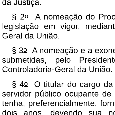
da Justiça.
o
§ 2
A nomeação do Procur
legislação em vigor, media
Geral da União.
o
§ 3
A nomeação e a exoner
submetidas, pelo Presid
Controladoria-Geral da União.
o
§ 4
O titular do cargo da 
servidor público ocupante de 
tenha, preferencialmente, fo
dois anos, devendo sua n