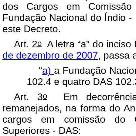
dos Cargos em Comissão 
Fundação Nacional do Índio - 
este Decreto.
o
Art. 2
A letra “a” do inciso I
de dezembro de 2007
, passa 
“
a)
a Fundação Nacion
102.4 e quatro DAS 102.
o
Art. 3
Em decorrência 
remanejados, na forma do Ane
cargos em comissão do G
Superiores - DAS: