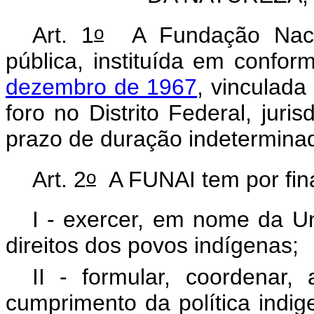
o
Art. 1
A Fundação Nacio
pública, instituída em confo
dezembro de 1967
, vinculada
foro no Distrito Federal, juris
prazo de duração indetermina
o
Art. 2
A FUNAI tem por fina
I - exercer, em nome da U
direitos dos povos indígenas;
II - formular, coordenar, 
cumprimento da política indig