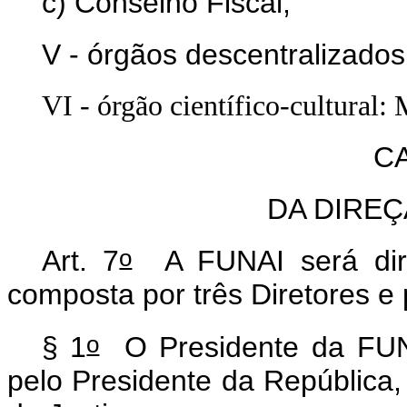
c) Conselho Fiscal;
V - órgãos descentralizado
VI - órgão científico-cultural:
CA
DA DIRE
o
Art. 7
A FUNAI será dirig
composta por três Diretores e 
o
§ 1
O Presidente da FUNA
pelo Presidente da República,