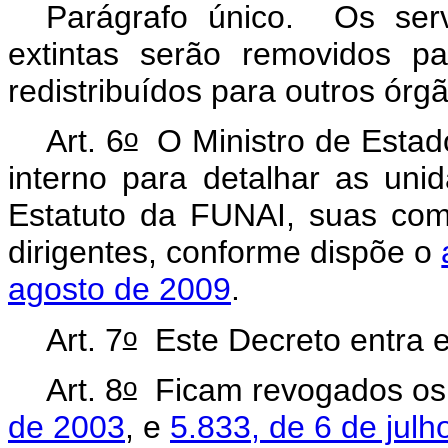
Parágrafo único. Os ser
extintas serão removidos p
redistribuídos para outros órg
o
Art. 6
O Ministro de Estado
interno para detalhar as unid
Estatuto da FUNAI, suas com
dirigentes, conforme dispõe o
agosto de 2009
.
o
Art. 7
Este Decreto entra e
o
Art. 8
Ficam revogados o
de 2003
, e
5.833, de 6 de jul