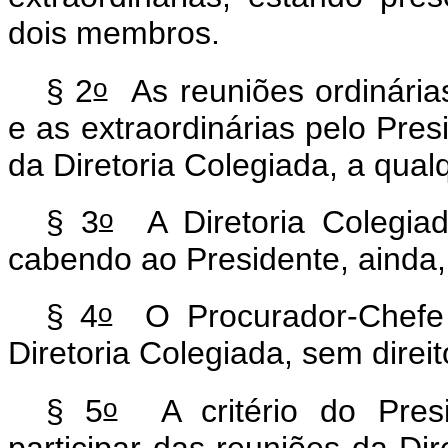
dois membros.
o
§ 2
As reuniões ordinária
e as extraordinárias pelo Pre
da Diretoria Colegiada, a qua
o
§ 3
A Diretoria Colegiada
cabendo ao Presidente, ainda,
o
§ 4
O Procurador-Chefe p
Diretoria Colegiada, sem direi
o
§ 5
A critério do Presi
participar das reuniões da Dir