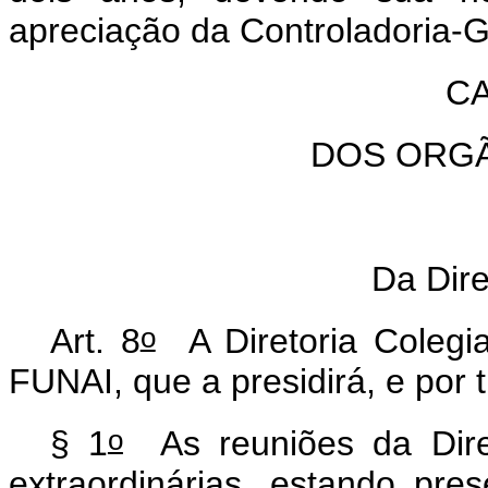
apreciação da Controladoria-G
CA
DOS ORG
Da Dire
o
Art. 8
A Diretoria Colegi
FUNAI, que a presidirá, e por 
o
§ 1
As reuniões da Diret
extraordinárias, estando pre