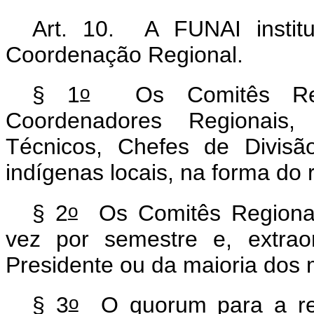
Art. 10. A FUNAI instit
Coordenação Regional.
o
§ 1
Os Comitês Regi
Coordenadores Regionais, 
Técnicos, Chefes de Divisã
indígenas locais, na forma do
o
§ 2
Os Comitês Regionais
vez por semestre e, extrao
Presidente ou da maioria do
o
§ 3
O quorum para a rea