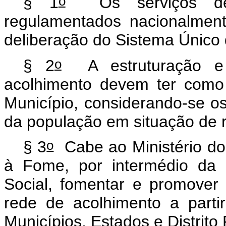
o
§ 1
Os serviços de a
regulamentados nacionalment
deliberação do Sistema Único d
o
§ 2
A estruturação e 
acolhimento devem ter como
Município, considerando-se 
da população em situação de 
o
§ 3
Cabe ao Ministério do
à Fome, por intermédio da S
Social, fomentar e promover
rede de acolhimento a parti
Municípios, Estados e Distrito 