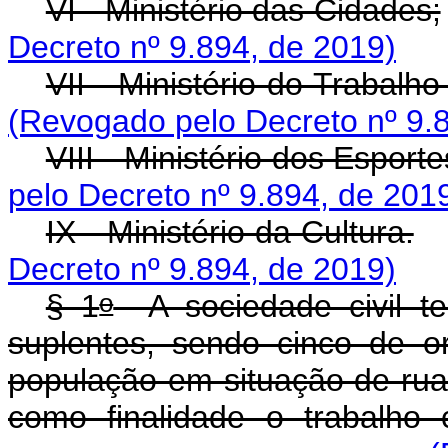
VI - Ministério das Cidades;
Decreto nº 9.894, de 2019)
VII - Ministério do Trabalh
(Revogado pelo Decreto nº 9.
VIII - Ministério dos Esporte
pelo Decreto nº 9.894, de 201
IX - Ministério da Cultura.
Decreto nº 9.894, de 2019)
o
§ 1
A sociedade civil ter
suplentes, sendo cinco de o
população em situação de ru
como finalidade o trabalho