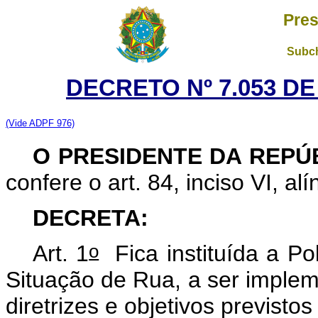
Pres
Subch
DECRETO Nº 7.053 DE
(Vide ADPF 976)
O PRESIDENTE DA REPÚ
confere o art. 84, inciso VI, al
DECRETA:
o
Art. 1
Fica instituída a P
Situação de Rua, a ser implem
diretrizes e objetivos previsto