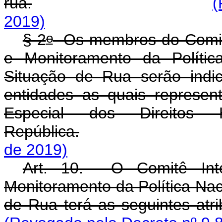
rua.
(
2019)
o
§ 2
Os membros do Comitê
e Monitoramento da Políti
Situação de Rua serão indic
entidades as quais represe
Especial dos Direitos
República.
de 2019)
Art. 10. O Comitê Inte
Monitoramento da Política Na
de Rua terá as seguintes atri