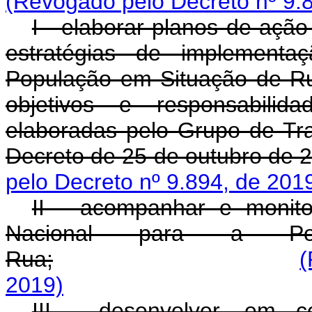
(Revogado pelo Decreto nº 9.
I - elaborar planos de açã
estratégias de implementa
População em Situação de Ru
objetivos e responsabilid
elaboradas pelo Grupo de Traba
Decreto de 25 de outubro de 
pelo Decreto nº 9.894, de 201
II - acompanhar e monito
Nacional para a Po
Rua;
(
2019)
III - desenvolver, em c