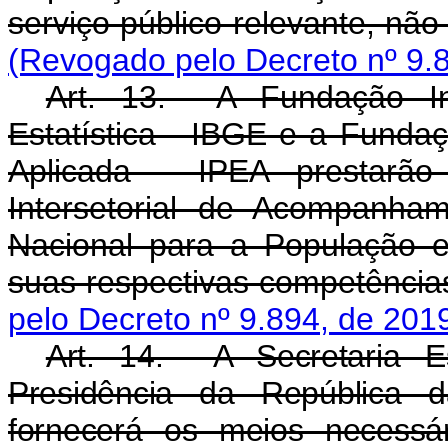
serviço público relevante, nã
(Revogado pelo Decreto nº 9.
Art. 13. A Fundação Ins
Estatística - IBGE e a Funda
Aplicada - IPEA prestarã
Intersetorial de Acompanha
Nacional para a População 
suas respectivas competência
pelo Decreto nº 9.894, de 201
Art. 14. A Secretaria E
Presidência da República da
fornecerá os meios necessá