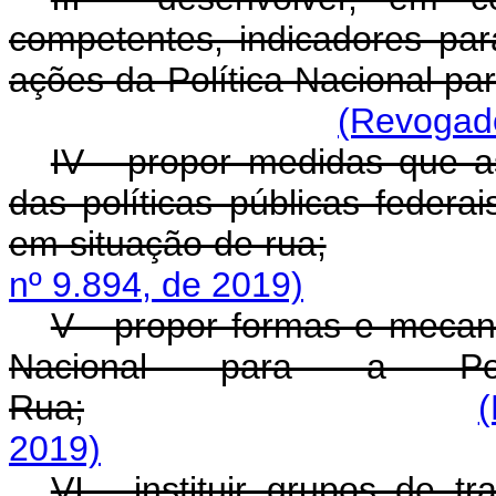
competentes, indicadores pa
ações da Política Nacional p
(Revogado
IV - propor medidas que as
das políticas públicas feder
em situação de rua;
nº 9.894, de 2019)
V - propor formas e mecani
Nacional para a Po
Rua;
(
2019)
VI - instituir grupos de t