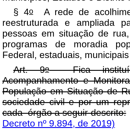
o
§ 4
A rede de acolhimen
reestruturada e ampliada pa
pessoas em situação de rua, 
programas de moradia pop
Federal, estaduais, municipais 
o
Art. 9
Fica instituíd
Acompanhamento e Monitoram
População em Situação de Ru
sociedade civil e por um rep
cada órgão a seguir descrito:
Decreto nº 9.894, de 2019)