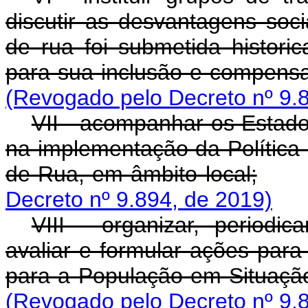
discutir as desvantagens soc
de rua foi submetida histori
para sua inclusão e compensa
(Revogado pelo Decreto nº 9.
VII - acompanhar os Estados
na implementação da Política
de Rua, em âmbito local;
Decreto nº 9.894, de 2019)
VIII - organizar, periodi
avaliar e formular ações para
para a População em Situaçã
(Revogado pelo Decreto nº 9.