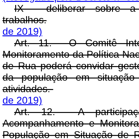
IX - deliberar sobre 
trabalhos.
de 2019)
Art. 11. O Comitê Inte
Monitoramento da Política Na
de Rua poderá convidar gesto
da população em situação 
atividades.
de 2019)
Art. 12. A participaç
Acompanhamento e Monitoram
População em Situação de R