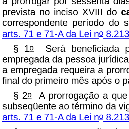
a prorrogar por sessenta dia
prevista no inciso XVIII do
c
correspondente período do s
o
arts. 71 e 71-A da Lei n
8.213
o
§ 1
Será beneficiada p
empregada da pessoa jurídica
a empregada requeira a prorr
final do primeiro mês após o p
o
§ 2
A prorrogação a que 
subseqüente ao término da vig
o
arts. 71 e 71-A da Lei n
8.213