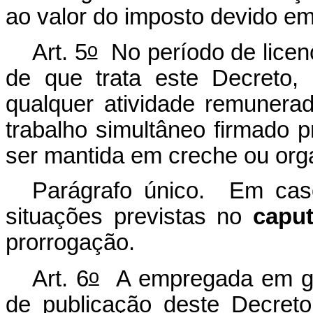
ao valor do imposto devido e
o
Art. 5
No período de licenç
de que trata este Decreto,
qualquer atividade remunera
trabalho simultâneo firmado 
ser mantida em creche ou orga
Parágrafo único. Em cas
situações previstas no
capu
prorrogação.
o
Art. 6
A empregada em goz
de publicação deste Decreto