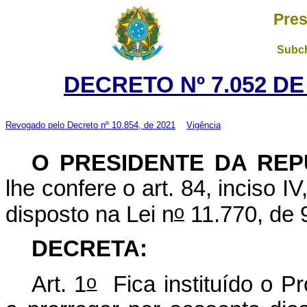
Pres
Subch
DECRETO Nº 7.052 DE
Revogado pelo
Decreto nº 10.854, de 2021
Vigência
O PRESIDENTE DA REP
lhe confere o art. 84, inciso I
o
disposto na Lei n
11.770, de 
DECRETA:
o
Art. 1
Fica instituído o P