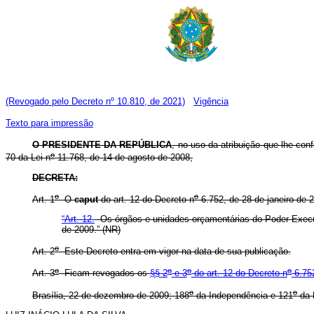
(Revogado pelo Decreto nº 10.810, de 2021)
Vigência
Texto para impressão
O PRESIDENTE DA REPÚBLICA
, no uso da atribuição que lhe conf
o
70 da Lei n
11.768, de 14 de agosto de 2008,
DECRETA:
o
o
Art. 1
O
caput
do art. 12 do Decreto n
6.752, de 28 de janeiro de 
“Art. 12.
Os órgãos e unidades orçamentárias do Poder Execu
de 2009.” (NR)
o
Art. 2
Este Decreto entra em vigor na data de sua publicação.
o
o
o
o
Art. 3
Ficam revogados os
§§ 2
e 3
do art. 12 do Decreto n
6.752
o
o
Brasília, 22 de dezembro de 2009; 188
da Independência e 121
da 