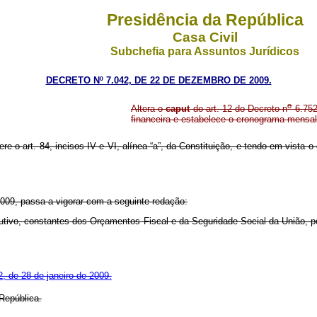
Presidência da República
Casa Civil
Subchefia para Assuntos Jurídicos
DECRETO Nº 7.042, DE 22 DE DEZEMBRO DE 2009.
o
Altera o
caput
do art. 12 do Decreto n
6.752
financeira e estabelece o cronograma mensa
ere o art. 84, incisos IV e VI, alínea “a”, da Constituição, e tendo em vista o
2009, passa a vigorar com a seguinte redação:
tivo, constantes dos Orçamentos Fiscal e da Seguridade Social da União, 
, de 28 de janeiro de 2009.
República.