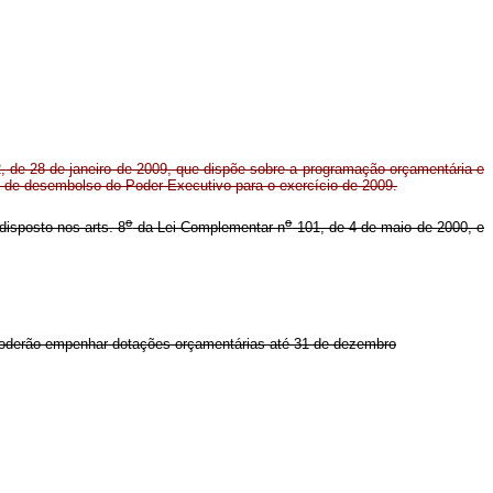
, de 28 de janeiro de 2009, que dispõe sobre a programação orçamentária e
l de desembolso do Poder Executivo para o exercício de 2009.
o
o
 disposto nos arts. 8
da Lei Complementar n
101, de 4 de maio de 2000, e
poderão empenhar dotações orçamentárias até 31 de dezembro