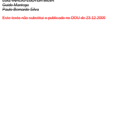
LUIZ INÁCIO LULA DA SILVA
Guido Mantega
Paulo Bernardo Silva
Este texto não substitui o publicado no DOU de 23.12.2009