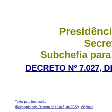
Presidênci
Secre
Subchefia para
DECRETO Nº 7.027, 
Texto para impressão
(Revogado pelo Decreto nº 11.045, de 2022)
Vigência