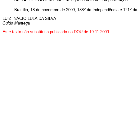
Art. 2
Este Decreto entra em vigor na data de sua publicação.
o
o
Brasília, 18 de novembro de 2009; 188
da Independência e 121
da 
LUIZ INÁCIO LULA DA SILVA
Guido Mantega
Este texto não substitui o publicado no DOU de 19.11.2009