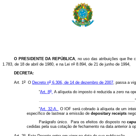
O PRESIDENTE DA REPÚBLICA
, no uso das atribuições que lhe c
o
1.783, de 18 de abril de 1980, e na Lei n
8.894, de 21 de junho de 1994,
D
ECRETA:
o
o
Art. 1
O
Decreto n
6.306, de 14 de dezembro de 2007
, passa a vi
o
“
Art. 8
A alíquota do imposto é reduzida a zero na ope
.............................................................................
“
Art. 32-A.
O IOF será cobrado à alíquota de um inte
específico de lastrear a emissão de
depositary receipts
nego
Parágrafo único. Para os efeitos do disposto no
capu
cedidas pela sua cotação de fechamento na data anterior à o
o