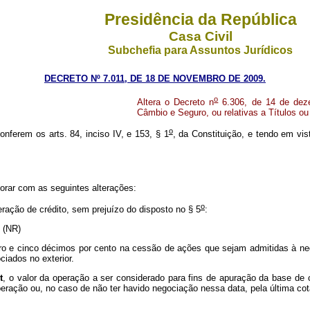
Presidência da República
Casa Civil
Subchefia para Assuntos Jurídicos
DECRETO Nº 7.011, DE 18 DE NOVEMBRO DE 2009.
o
Altera o Decreto
n
6.306, de 14 de dez
Câmbio e Seguro, ou relativas a Títulos ou 
o
onferem os arts. 84, inciso IV, e 153, § 1
, da Constituição, e tendo em vis
gorar com as seguintes alterações:
o
ração de crédito, sem prejuízo do disposto no § 5
:
..” (NR)
iro e cinco décimos por cento na cessão de ações que sejam admitidas à neg
ciados no exterior.
t
, o valor da operação a ser considerado para fins de apuração da base de 
peração ou, no caso de não ter havido negociação nessa data, pela última co