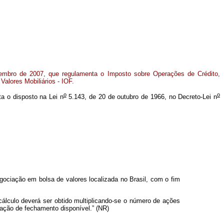
embro de 2007, que regulamenta o Imposto sobre Operações de Crédito,
Valores Mobiliários - IOF.
o
o
ta o disposto na Lei n
5.143, de 20 de outubro de 1966, no Decreto-Lei n
ociação em bolsa de valores localizada no Brasil, com o fim
cálculo deverá ser obtido multiplicando-se o número de ações
tação de fechamento disponível.” (NR)