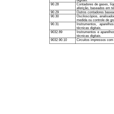
digitais.
90.28
Contadores de gases, líqu
aferição, baseados em téc
90.29
Outros contadores basead
90.30
Osciloscópios, analisado
medida ou controle de gr
90.31
Instrumentos, aparelh
técnicas digitais.
9032.89
Instrumentos e aparelho
técnicas digitais.
9032.90.10
Circuitos impressos com 