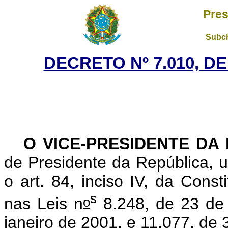
Pres
Subch
DECRETO Nº 7.010, D
O VICE-PRESIDENTE DA
de Presidente da República, u
o art. 84, inciso IV, da Const
s
o
nas Leis n
8.248, de 23 de 
janeiro de 2001, e 11.077, d