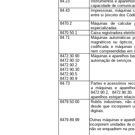
84.23
Instrumentos e aparelho
capacidade de comunicaç
84.43
Impressoras, máquinas c
entre si (exceto dos Cód
8470.2
Máquinas de calcular 
especializadas.
8470.50.1
Caixa registradora eletrôn
84.71
Máquinas automáticas p
magnéticos ou ópticos,
codificada e máquinas 
nem compreendidas em o
8472.30.90
Máquinas e aparelhos bas
8472.90.10
automação de serviços.
8472.90.2
8472.90.30
8472.90.5
8472.90.9
84.73
Partes e acessórios rec
a máquinas e aparelhos
8472.90.2, 8472.90.30
aparelhos estejam relaci
8479.50.00
Robôs industriais, não
desde que incorporem u
digitais.
8479.89.99
Outras máquinas e aparel
incorporem unidades de c
não se enquadrem na pos