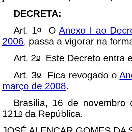
DECRETA:
o
Art. 1
O
Anexo I ao Decr
2006
, passa a vigorar na for
o
Art. 2
Este Decreto entra e
o
Art. 3
Fica revogado o
An
março de 2008
.
Brasília, 16 de novembro
o
121
da República.
JOSÉ ALENCAR GOMES DA 