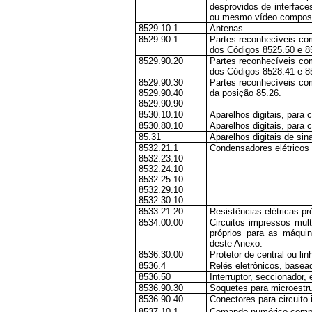
desprovidos de interfaces
ou mesmo vídeo compos
8529.10.1
Antenas.
8529.90.1
Partes reconhecíveis co
dos Códigos 8525.50 e 8
8529.90.20
Partes reconhecíveis co
dos Códigos 8528.41 e 8
8529.90.30
Partes reconhecíveis co
8529.90.40
da posição 85.26.
8529.90.90
8530.10.10
Aparelhos digitais, para 
8530.80.10
Aparelhos digitais, para 
85.31
Aparelhos digitais de sin
8532.21.1
Condensadores elétricos
8532.23.10
8532.24.10
8532.25.10
8532.29.10
8532.30.10
8533.21.20
Resistências elétricas p
8534.00.00
Circuitos impressos mul
próprios para as máquin
deste Anexo.
8536.30.00
Protetor de central ou lin
8536.4
Relés eletrônicos, basead
8536.50
Interruptor, seccionador, 
8536.90.30
Soquetes para microestru
8536.90.40
Conectores para circuito
8537.10.1
Comando numérico compu