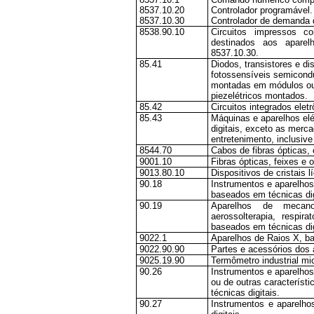
8537.10.20
Controlador programável.
8537.10.30
Controlador de demanda d
8538.90.10
Circuitos impressos c
destinados aos aparel
8537.10.30.
85.41
Diodos, transistores e d
fotossensíveis semicondu
montadas em módulos ou e
piezelétricos montados.
85.42
Circuitos integrados eletr
85.43
Máquinas e aparelhos elé
digitais, exceto as merca
entretenimento, inclusiv
8544.70
Cabos de fibras ópticas,
9001.10
Fibras ópticas, feixes e 
9013.80.10
Dispositivos de cristais l
90.18
Instrumentos e aparelhos 
baseados em técnicas dig
90.19
Aparelhos de mecanot
aerossolterapia, respir
baseados em técnicas dig
9022.1
Aparelhos de Raios X, ba
9022.90.90
Partes e acessórios dos 
9025.19.90
Termômetro industrial mi
90.26
Instrumentos e aparelhos
ou de outras característ
técnicas digitais.
90.27
Instrumentos e aparelho