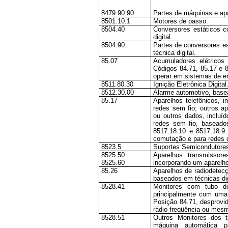
8479.90.90
Partes de máquinas e apa
8501.10.1
Motores de passo.
8504.40
Conversores estáticos c
digital.
8504.90
Partes de conversores e
técnica digital.
85.07
Acumuladores elétricos
Códigos 84.71, 85.17 e 8
operar em sistemas de e
8511.80.30
Ignição Eletrônica Digital
8512.30.00
Alarme automotivo, basea
85.17
Aparelhos telefônicos, i
redes sem fio; outros a
ou outros dados, incluí
redes sem fio, baseados
8517.18.10 e 8517.18.9 
comutação e para redes 
8523.5
Suportes Semicondutore
8525.50
Aparelhos transmissore
8525.60
incorporando um aparelho
85.26
Aparelhos de radiodetec
baseados em técnicas dig
8528.41
Monitores com tubo de
principalmente com uma
Posição 84.71, desprovid
rádio freqüência ou mes
8528.51
Outros Monitores dos t
máquina automática 