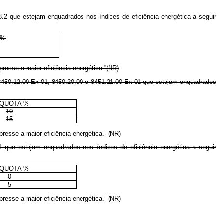
8.2 que estejam enquadrados nos índices de eficiência energética a seguir
 %
presse a maior eficiência energética.”(NR)
, 8450.12.00 Ex 01, 8450.20.90 e 8451.21.00 Ex 01 que estejam enquadrados
ÍQUOTA %
10
15
presse a maior eficiência energética.” (NR)
1 que estejam enquadrados nos índices de eficiência energética a seguir
ÍQUOTA %
0
5
presse a maior eficiência energética.” (NR)