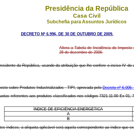
Presidência da República
Casa Civil
Subchefia para Assuntos Jurídicos
DECRETO Nº 6.996, DE 30 DE OUTUBRO DE 2009.
Altera a Tabela de Incidência do Imposto 
28 de dezembro de 2006.
residente da República, usando da atribuição que lhe confere o inciso IV do 
osto sobre Produtos Industrializados - TIPI, aprovada pelo
Decreto n
º
6.006,
íquotas referentes aos produtos classificados nos códigos 7321.11.00 Ex 01
ÍNDICE DE EFICIÊNCIA ENERGÉTICA
A
B
es índices, a alíquota aplicável será aquela correspondente ao índice que ex