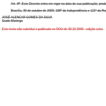
o
Art. 4
Este Decreto entra em vigor na data de sua publicação, produz
Brasília, 30 de outubro de 2009; 188
º
da Independência e 121
º
da Rep
JOSÉ ALENCAR GOMES DA SILVA
Guido Mantega
Este texto não substitui o publicado no DOU de 30.10.2009 - edição extra