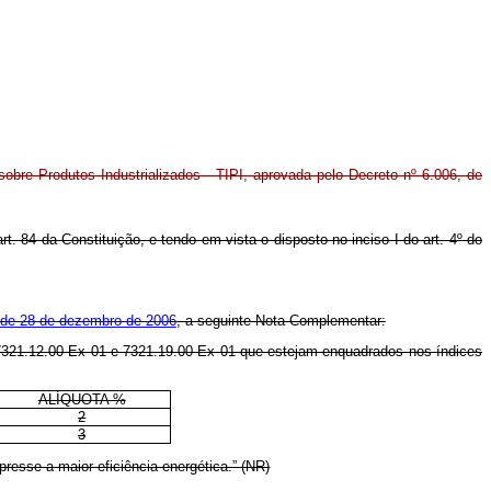
sobre Produtos Industrializados - TIPI, aprovada pelo Decreto n
º
6.006, de
art. 84 da Constituição,
e tendo em vista o disposto no inciso I do art. 4
º
do
 de 28 de dezembro de 2006
, a seguinte Nota Complementar:
, 7321.12.00 Ex 01 e 7321.19.00 Ex 01 que estejam enquadrados nos índices
ALÍQUOTA %
2
3
presse a maior eficiência energética.” (NR)