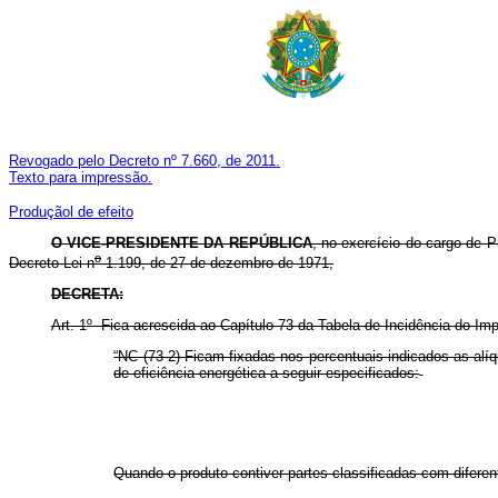
Revogado pelo Decreto nº 7.660, de 2011.
Texto para impressão.
Produçãol de efeito
O VICE-PRESIDENTE DA REPÚBLICA
, no exercício do cargo de P
o
Decreto-Lei n
1.199, de 27 de dezembro de 1971,
DECRETA:
Art. 1
º
Fica acrescida ao Capítulo 73 da Tabela de Incidência do Imp
“NC (73-2) Ficam fixadas nos percentuais indicados as al
de eficiência energética a seguir especificados:
Quando o produto contiver partes classificadas com diferent