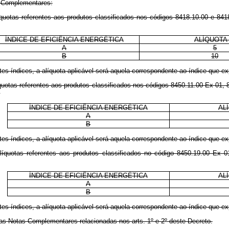
s Complementares:
íquotas referentes aos produtos classificados nos códigos 8418.10.00 e 841
ÍNDICE DE EFICIÊNCIA ENERGÉTICA
ALÍQUOTA
A
5
B
10
es índices, a alíquota aplicável será aquela correspondente ao índice que ex
íquotas referentes aos produtos classificados nos códigos 8450.11.00 Ex 01
:
ÍNDICE DE EFICIÊNCIA ENERGÉTICA
AL
A
B
es índices, a alíquota aplicável será aquela correspondente ao índice que ex
líquotas referentes aos produtos classificados no código 8450.19.00 Ex 0
ÍNDICE DE EFICIÊNCIA ENERGÉTICA
AL
A
B
es índices, a alíquota aplicável será aquela correspondente ao índice que ex
 as Notas Complementares relacionadas nos arts. 1
º
e 2
º
deste Decreto.