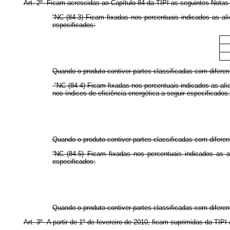
Art. 2
º
Ficam acrescidas ao Capítulo 84 da TIPI as seguintes Nota
“NC (84-3) Ficam fixadas nos percentuais indicados as al
especificados:
Quando o produto contiver partes classificadas com diferent
“NC (84-4) Ficam fixadas nos percentuais indicados as al
nos índices de eficiência energética a seguir especificados
Quando o produto contiver partes classificadas com diferent
“NC (84-5) Ficam fixadas nos percentuais indicados as a
especificados:
Quando o produto contiver partes classificadas com diferent
Art. 3
º
A partir de 1
º
de fevereiro de 2010, ficam suprimidas da TIPI