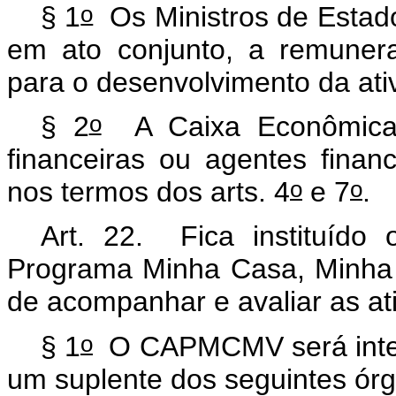
o
§ 1
Os Ministros de Estado
em ato conjunto, a remuner
para o desenvolvimento da ati
o
§ 2
A Caixa Econômica F
financeiras ou agentes finan
o
o
nos termos dos arts. 4
e 7
.
Art. 22. Fica instituíd
Programa Minha Casa, Minha
de acompanhar e avaliar as at
o
§ 1
O CAPMCMV será integr
um suplente dos seguintes ór