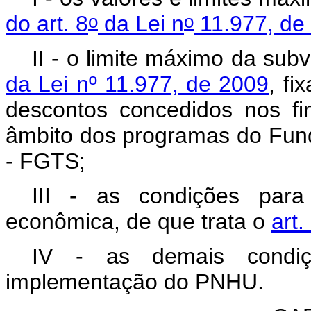
o
o
do art. 8
da Lei n
11.977, de
II - o limite máximo da sub
da Lei nº 11.977, de 2009
, fi
descontos concedidos nos fi
âmbito dos programas do Fun
- FGTS;
III - as condições para
econômica, de que trata o
art.
IV - as demais condiçõ
implementação do PNHU.