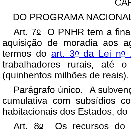
CAP
DO PROGRAMA NACIONAL
o
Art. 7
O PNHR tem a finali
aquisição de moradia aos agr
o
o
termos do
art. 3
da Lei n
1
trabalhadores rurais, até 
(quinhentos milhões de reais).
Parágrafo único. A subve
cumulativa com subsídios c
habitacionais dos Estados, do 
o
Art. 8
Os recursos do PN