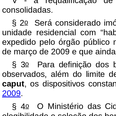
V - a requalificação de
consolidadas.
o
§ 2
Será considerado im
unidade residencial com “hab
expedido pelo órgão público 
de março de 2009 e que ainda 
o
§ 3
Para definição dos 
observados, além do limite d
caput
, os dispositivos const
2009
.
o
§ 4
O Ministério das Ci
elegibilidade e seleção dos b