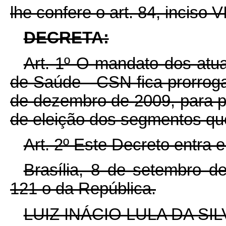
lhe confere o art. 84, inciso V
DECRETA:
Art. 1º O mandato dos atu
de Saúde - CSN fica prorroga
de dezembro de 2009, para po
de eleição dos segmentos que
Art. 2º Este Decreto entra 
Brasília, 8 de setembro 
121
o
da República.
LUIZ INÁCIO LULA DA SIL