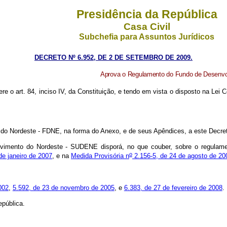
Presidência da República
Casa Civil
Subchefia para Assuntos Jurídicos
DECRETO Nº 6.952, DE 2 DE SETEMBRO DE 2009.
Aprova o Regulamento do Fundo de Desenvol
ere o art. 84, inciso IV, da Constituição, e tendo em vista o disposto na Lei
o Nordeste - FDNE, na forma do Anexo, e de seus Apêndices, a este Decre
vimento do Nordeste - SUDENE disporá, no que couber, sobre o regulamen
o
de janeiro de 2007
, e na
Medida Provisória n
2.156-5, de 24 de agosto de 20
002
,
5.592, de 23 de novembro de 2005
, e
6.383, de 27 de fevereiro de 2008
.
pública.