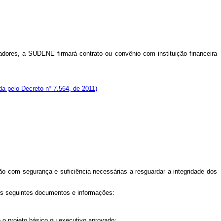
madores, a SUDENE firmará contrato ou convênio com instituição financeira
a pelo Decreto nº 7.564, de 2011)
ação com segurança e suficiência necessárias a resguardar a integridade dos
 os seguintes documentos e informações:
o o projeto básico ou executivo aprovado;