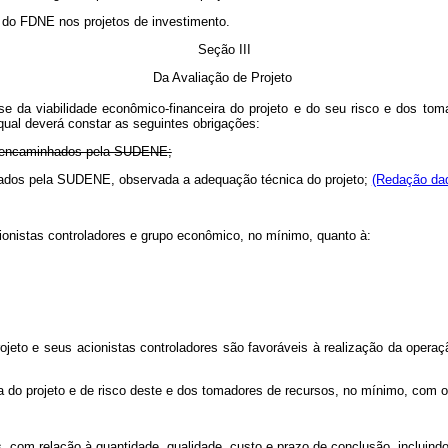
o do FDNE nos projetos de investimento.
Seção III
Da Avaliação de Projeto
ise da viabilidade econômico-financeira do projeto e do seu risco e dos to
 qual deverá constar as seguintes obrigações:
tos encaminhados pela SUDENE;
inhados pela SUDENE, observada a adequação técnica do projeto;
(Redação dad
acionistas controladores e grupo econômico, no mínimo, quanto à:
projeto e seus acionistas controladores são favoráveis à realização da oper
eira do projeto e de risco deste e dos tomadores de recursos, no mínimo, com
os, com relação à quantidade, qualidade, custo e prazo de conclusão, incluind