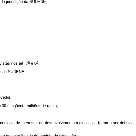
a de jurisdição da SUDENE;
o
o
istas nos art. 7
e 8
;
ivo da SUDENE:
evedor;
00 (cinqüenta milhões de reais);
cnologia de interesse do desenvolvimento regional, na forma a ser definida
to do valor líquido do produto da alienação; e