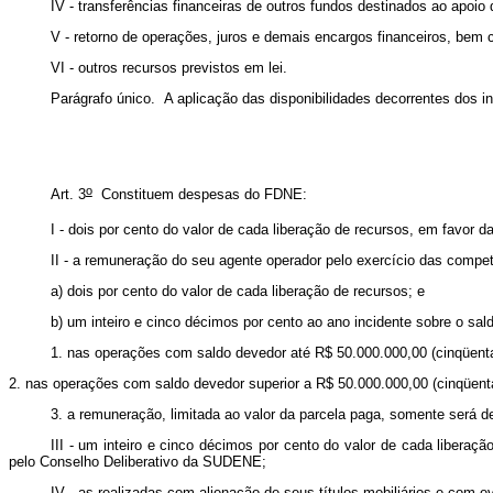
IV - transferências financeiras de outros fundos destinados ao apo
V - retorno de operações, juros e demais encargos financeiros, bem
VI - outros recursos previstos em lei.
Parágrafo único. A aplicação das disponibilidades decorrentes dos in
o
Art. 3
Constituem despesas do FDNE:
I - dois por cento do valor de cada liberação de recursos, em favor 
II - a remuneração do seu agente operador pelo exercício das compe
a) dois por cento do valor de cada liberação de recursos; e
b) um inteiro e cinco décimos por cento ao ano incidente sobre o sal
1. nas operações com saldo devedor até R$ 50.000.000,00 (cinqüenta 
2. nas operações com saldo devedor superior a R$ 50.000.000,00 (cinqüenta
3. a remuneração, limitada ao valor da parcela paga, somente será 
III - um inteiro e cinco décimos por cento do valor de cada liberaç
pelo Conselho Deliberativo da SUDENE;
IV - as realizadas com alienação de seus títulos mobiliários e com ev