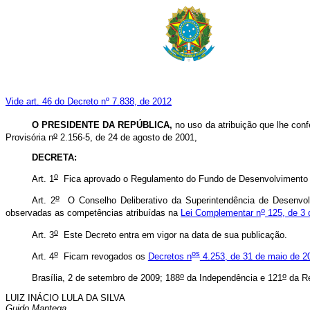
Vide art. 46 do Decreto nº 7.838, de 2012
O PRESIDENTE DA REPÚBLICA,
no uso da atribuição que lhe conf
o
Provisória n
2.156-5, de 24 de agosto de 2001,
DECRETA:
o
Art. 1
Fica aprovado o Regulamento do Fundo de Desenvolvimento d
o
Art. 2
O Conselho Deliberativo da Superintendência de Desenvol
o
observadas as competências atribuídas na
Lei Complementar n
125, de 3 
o
Art. 3
Este Decreto entra em vigor na data de sua publicação.
o
os
Art. 4
Ficam revogados os
Decretos n
4.253, de 31 de maio de 2
o
o
Brasília, 2 de setembro de 2009; 188
da Independência e 121
da Re
LUIZ INÁCIO LULA DA SILVA
Guido Mantega