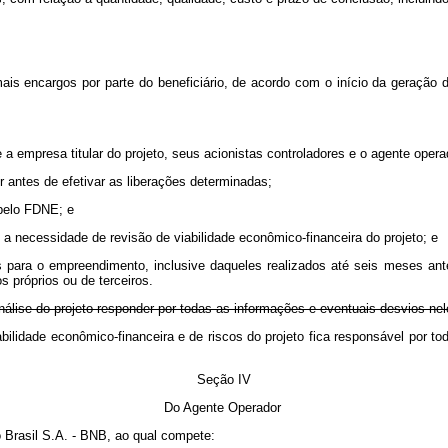
is encargos por parte do beneficiário, de acordo com o início da geração 
 a empresa titular do projeto, seus acionistas controladores e o agente opera
r antes de efetivar as liberações determinadas;
 pelo FDNE; e
m a necessidade de revisão de viabilidade econômico-financeira do projeto; e
os para o empreendimento, inclusive daqueles realizados até seis meses ante
 próprios ou de terceiros.
álise do projeto responder por todas as informações e eventuais desvios nel
viabilidade econômico-financeira e de riscos do projeto fica responsável por 
Seção IV
Do Agente Operador
Brasil S.A. - BNB, ao qual compete: