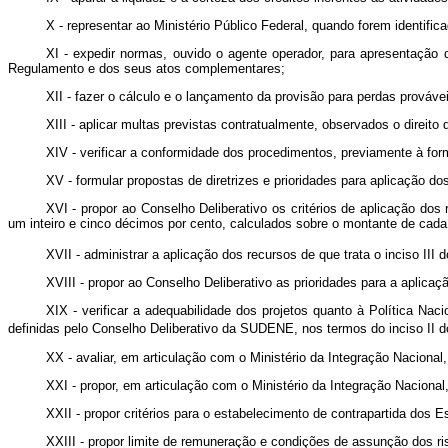
X - representar ao Ministério Público Federal, quando forem identif
XI - expedir normas, ouvido o agente operador, para apresentação 
Regulamento e dos seus atos complementares;
XII - fazer o cálculo e o lançamento da provisão para perdas prováve
XIII - aplicar multas previstas contratualmente, observados o direito d
XIV - verificar a conformidade dos procedimentos, previamente à fo
XV - formular propostas de diretrizes e prioridades para aplicação
XVI - propor ao Conselho Deliberativo os critérios de aplicação do
um inteiro e cinco décimos por cento, calculados sobre o montante de cada
XVII - administrar a aplicação dos recursos de que trata o inciso III do
XVIII - propor ao Conselho Deliberativo as prioridades para a aplica
XIX - verificar a adequabilidade dos projetos quanto à Política Nac
definidas pelo Conselho Deliberativo da SUDENE, nos termos do inciso II do
XX - avaliar, em articulação com o Ministério da Integração Naciona
XXI - propor, em articulação com o Ministério da Integração Nacional
XXII - propor critérios para o estabelecimento de contrapartida dos
XXIII - propor limite de remuneração e condições de assunção dos r