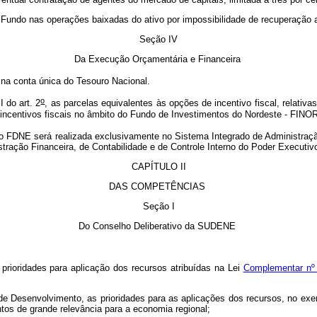
 Fundo nas operações baixadas do ativo por impossibilidade de recuperação ad
Seção IV
Da Execução Orçamentária e Financeira
 na conta única do Tesouro Nacional.
o
 do art. 2
,
as parcelas equivalentes às opções de incentivo fiscal, relati
ncentivos fiscais no âmbito do Fundo de Investimentos do Nordeste - FINO
 do FDNE será realizada exclusivamente no Sistema Integrado de Administraç
ração Financeira, de Contabilidade e de Controle Interno do Poder Executiv
CAPÍTULO II
DAS COMPETÊNCIAS
Seção I
Do Conselho Deliberativo da SUDENE
rioridades para aplicação dos recursos atribuídas na Lei
Complementar nº 
 Desenvolvimento, as prioridades para as aplicações dos recursos, no exerc
tos de grande relevância para a economia regional;