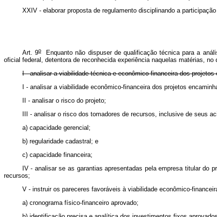
XXIV - elaborar proposta de regulamento disciplinando a participaçã
o
Art. 9
Enquanto não dispuser de qualificação técnica para a anál
oficial federal, detentora de reconhecida experiência naquelas matérias, no
I - analisar a viabilidade técnica e econômico-financeira dos proje
I - analisar a viabilidade econômico-financeira dos projetos encam
II - analisar o risco do projeto;
III - analisar o risco dos tomadores de recursos, inclusive de seus 
a) capacidade gerencial;
b) regularidade cadastral; e
c) capacidade financeira;
IV - analisar se as garantias apresentadas pela empresa titular do 
recursos;
V - instruir os pareceres favoráveis à viabilidade econômico-financ
a) cronograma físico-financeiro aprovado;
b) identificação precisa e analítica dos investimentos fixos aprovad