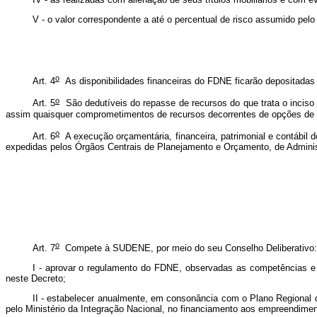
V - o valor correspondente a até o percentual de risco assumido pelo
o
Art. 4
As disponibilidades financeiras do FDNE ficarão depositadas
o
Art. 5
São dedutíveis do repasse de recursos do que trata o inciso I
assim quaisquer comprometimentos de recursos decorrentes de opções de i
o
Art. 6
A execução orçamentária, financeira, patrimonial e contábil
expedidas pelos Órgãos Centrais de Planejamento e Orçamento, de Administ
o
Art. 7
Compete à SUDENE, por meio do seu Conselho Deliberativo:
I - aprovar o regulamento do FDNE, observadas as competências e p
neste Decreto;
II - estabelecer anualmente, em consonância com o Plano Regional de
pelo Ministério da Integração Nacional, no financiamento aos empreendimen