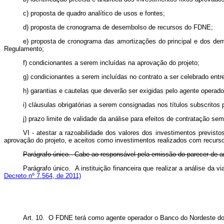
c) proposta de quadro analítico de usos e fontes;
d) proposta de cronograma de desembolso de recursos do FDNE;
e) proposta de cronograma das amortizações do principal e dos dema
Regulamento;
f) condicionantes a serem incluídas na aprovação do projeto;
g) condicionantes a serem incluídas no contrato a ser celebrado entre
h) garantias e cautelas que deverão ser exigidas pelo agente operado
i) cláusulas obrigatórias a serem consignadas nos títulos subscritos
j) prazo limite de validade da análise para efeitos de contratação se
VI - atestar a razoabilidade dos valores dos investimentos previst
aprovação do projeto, e aceitos como investimentos realizados com recursos
Parágrafo único. Cabe ao responsável pela emissão do parecer de an
Parágrafo único. A instituição financeira que realizar a análise da 
Decreto nº 7.564, de 2011)
Art. 10. O FDNE terá como agente operador o Banco do Nordeste do 