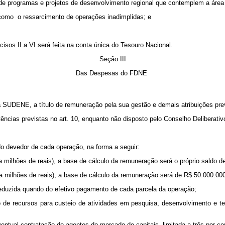
io de programas e projetos de desenvolvimento regional que contemplem a áre
 como o ressarcimento de operações inadimplidas; e
cisos II a VI será feita na conta única do Tesouro Nacional.
Seção III
Das Despesas do FDNE
da SUDENE, a título de remuneração pela sua gestão e demais atribuições prev
tências previstas no art. 10, enquanto não disposto pelo Conselho Deliberat
do devedor de cada operação, na forma a seguir:
milhões de reais), a base de cálculo da remuneração será o próprio saldo d
 milhões de reais), a base de cálculo da remuneração será de R$ 50.000.000,
deduzida quando do efetivo pagamento de cada parcela da operação;
ão de recursos para custeio de atividades em pesquisa, desenvolvimento e te
entual contratação de agentes do mercado de capitais, limitada a três por cen