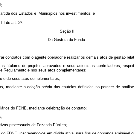
I;
apartida dos Estados e Municípios nos investimentos; e
o
III do art. 3
.
Seção II
Da Gestora do Fundo
ebrar contratos com o agente operador e realizar os demais atos de gestão rel
sas titulares de projetos aprovados e seus acionistas controladores, respe
este Regulamento e nos seus atos complementares;
nto e de seus atos complementares;
rsos, mediante a adoção prévia das cautelas definidas no parecer de anális
biliários do FDNE, mediante celebração de contrato;
o;
ativas processuais de Fazenda Pública;
es do FDNE, inscrevendo-os em dívida ativa, para fins de cobrança amigável ou