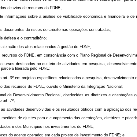
icados desvios de recursos do FDNE;
de informações sobre a análise de viabilidade econômica e financeira e de 
is decorrentes de riscos de crédito nas operações contratadas;
e defesa e o contraditório;
rmalização dos atos relacionados à gestão do FDNE;
 dos recursos do FDNE, em consonância com o Plano Regional de Desenvolvimen
s recursos destinados ao custeio de atividades em pesquisa, desenvolvimento
 parcela liberada pelo FDNE;
o
 art. 3
em projetos específicos relacionados a pesquisa, desenvolvimento e 
ção dos recursos do FDNE, ouvido o Ministério da Integração Nacional;
ional de Desenvolvimento Regional, obedecidas as diretrizes e orientações g
o
 art. 7
;
l, as atividades desenvolvidas e os resultados obtidos com a aplicação dos 
, medidas de ajustes para o cumprimento das orientações, diretrizes e priori
 Estados e dos Municípios nos investimentos do FDNE;
iscos do agente operador, em cada projeto de investimento do FDNE; e