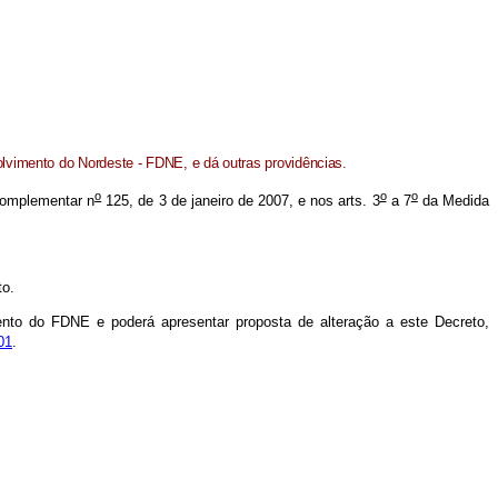
vimento do Nordeste - FDNE, e dá outras providências.
o
o
o
 Complementar n
125, de 3 de janeiro de 2007, e nos arts. 3
a 7
da Medida
to.
to do FDNE e poderá apresentar proposta de alteração a este Decreto,
01
.