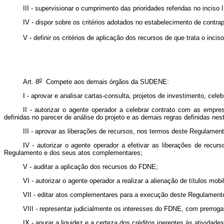
III - supervisionar o cumprimento das prioridades referidas no inciso I
IV - dispor sobre os critérios adotados no estabelecimento de contr
V - definir os critérios de aplicação dos recursos de que trata o inciso 
o
Art. 8
Compete aos demais órgãos da SUDENE:
I - aprovar e analisar cartas-consulta, projetos de investimento, cel
II - autorizar o agente operador a celebrar contrato com as empre
definidas no parecer de análise do projeto e as demais regras definidas n
III - aprovar as liberações de recursos, nos termos deste Regulame
IV - autorizar o agente operador a efetivar as liberações de recu
Regulamento e dos seus atos complementares;
V - auditar a aplicação dos recursos do FDNE;
VI - autorizar o agente operador a realizar a alienação de títulos mo
VII - editar atos complementares para a execução deste Regulament
VIII - representar judicialmente os interesses do FDNE, com prerrog
IX - apurar a liquidez e a certeza dos créditos inerentes às atividad