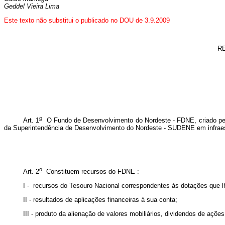
Geddel Vieira Lima
Este texto não substitui o publicado no DOU de 3.9.2009
R
o
Art. 1
O Fundo de Desenvolvimento do Nordeste - FDNE, criado p
da Superintendência de Desenvolvimento do Nordeste - SUDENE em infraest
o
Art. 2
Constituem recursos do FDNE :
I - recursos do Tesouro Nacional correspondentes às dotações que 
II - resultados de aplicações financeiras à sua conta;
III - produto da alienação de valores mobiliários, dividendos de ações