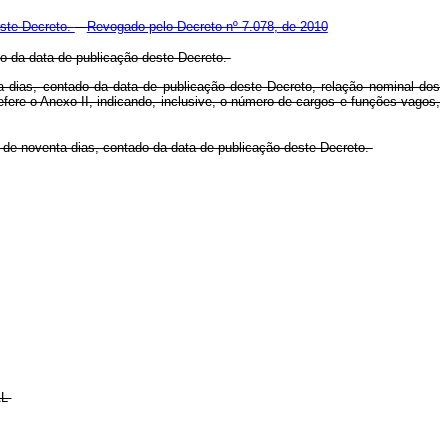
ste Decreto.
Revogado pelo Decreto nº 7.078, de 2010
do da data de publicação deste Decreto.
nta dias, contado da data de publicação deste Decreto, relação nominal dos
re o Anexo II, indicando, inclusive, o número de cargos e funções vagos,
o de noventa dias, contado da data de publicação deste Decreto.
AL