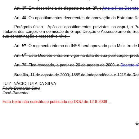
o
o
Art. 3
Em decorrência do disposto no art. 2
, o
Anexo II ao Decreto
o
Art. 4
Os apostilamentos decorrentes da aprovação da Estrutura Regi
Parágrafo único. Após os apostilamentos previstos no
caput
, o Pr
titulares dos cargos em comissão do Grupo-Direção e Assessoramento Supe
sua denominação e respectivo nível.
o
Art. 5
O regimento interno do INSS será aprovado pelo Ministro de E
o
Art. 6
Este Decreto entra em vigor na data de sua publicação, produ
o
Art. 7
Fica revogado, a partir de 20 de agosto de 2009, o
Decreto n
o
o
Brasília, 11 de agosto de 2009; 188
da Independência e 121
da Rep
LUIZ INÁCIO LULA DA SILVA
Paulo Bernardo Silva
José Pimentel
Este
texto não substitui o publicado no DOU de 12.8.2009
E