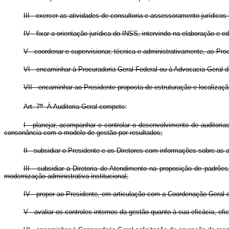
III - exercer as atividades de consultoria e assessoramento jurídico
IV - fixar a orientação jurídica do INSS, intervindo na elaboração 
V - coordenar e supervisionar, técnica e administrativamente, as Pro
VI - encaminhar à Procuradoria-Geral Federal ou à Advocacia-Geral d
VII - encaminhar ao Presidente proposta de estruturação e localizaç
o
Art. 7
À Auditoria-Geral compete:
I - planejar, acompanhar e controlar o desenvolvimento de auditoria
consonância com o modelo de gestão por resultados;
II - subsidiar o Presidente e os Diretores com informações sobre as
III - subsidiar a Diretoria de Atendimento na proposição de padr
modernização administrativa institucional;
IV - propor ao Presidente, em articulação com a Coordenação-Geral 
V - avaliar os controles internos da gestão quanto à sua eficácia, e