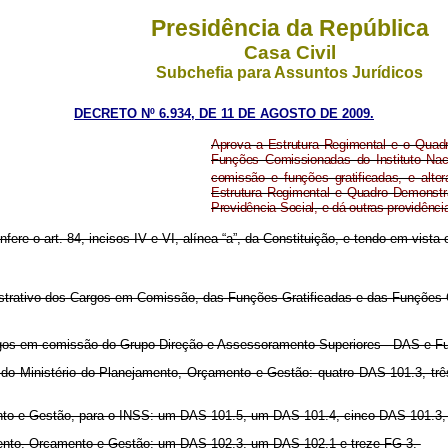
Presidência da República
Casa Civil
Subchefia para Assuntos Jurídicos
DECRETO Nº 6.934, DE 11 DE AGOSTO DE 2009.
Aprova a Estrutura Regimental e o Quad
Funções Comissionadas do Instituto Na
comissão e funções gratificadas, e alte
Estrutura Regimental e Quadro Demonstr
Previdência Social, e dá outras providênci
fere o art. 84, incisos IV e VI, alínea “a”, da Constituição, e tendo em vista 
rativo dos Cargos em Comissão, das Funções Gratificadas e das Funções Co
gos em comissão do Grupo-Direção e Assessoramento Superiores - DAS e Fu
tão, do Ministério do Planejamento, Orçamento e Gestão: quatro DAS 101.3,
amento e Gestão, para o INSS: um DAS 101.5, um DAS 101.4, cinco DAS 101.3
jamento, Orçamento e Gestão: um DAS 102.3, um DAS 102.1 e treze FG-3.