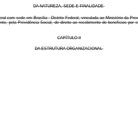
DA NATUREZA, SEDE E FINALIDADE
ral com sede em Brasília - Distrito Federal, vinculada ao Ministério da Pr
nto, pela Previdência Social, de direito ao recebimento de benefícios por
CAPÍTULO II
DA ESTRUTURA ORGANIZACIONAL