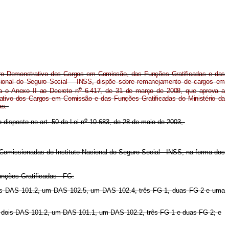
ro Demonstrativo dos Cargos em Comissão, das Funções Gratificadas e das
cional do Seguro Social – INSS, dispõe sobre remanejamento de cargos em
o
ra o Anexo II ao Decreto n
6.417, de 31 de março de 2008, que aprova a
ativo dos Cargos em Comissão e das Funções Gratificadas do Ministério da
as.
o
o disposto no art. 50 da Lei n
10.683, de 28 de maio de 2003,
missionadas do Instituto Nacional do Seguro Social - INSS, na forma dos
nções Gratificadas - FG:
 três DAS 101.2, um DAS 102.5, um DAS 102.4, três FG-1, duas FG-2 e uma
, dois DAS 101.2, um DAS 101.1, um DAS 102.2, três FG-1 e duas FG-2; e