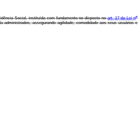
o
evidência Social, instituída com fundamento no disposto no
art. 17 da Lei n
 ela administrados, assegurando agilidade, comodidade aos seus usuários e