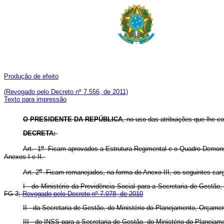
Produção de efeito
(Revogado pelo Decreto nº 7.556, de 2011)
Texto para impressão
O
PRESIDENTE DA REPÚBLICA
, no uso das atribuições que lhe con
DECRETA:
o
Art. 1
Ficam aprovados a Estrutura Regimental e o Quadro Demonst
Anexos I e II.
o
Art. 2
Ficam remanejados, na forma do Anexo III, os seguintes car
I - do Ministério da Previdência Social para a Secretaria de Ges
FG-3;
Revogado pelo Decreto nº 7.078, de 2010
II - da Secretaria de Gestão, do Ministério do Planejamento, Orç
III - do INSS para a Secretaria de Gestão, do Ministério do Plane