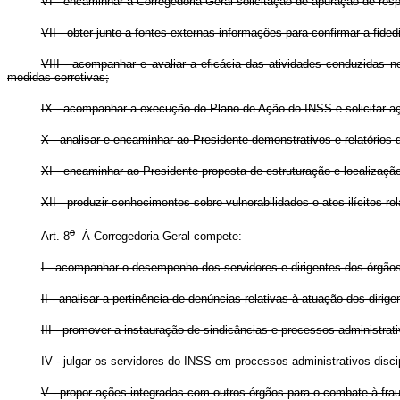
VI - encaminhar à Corregedoria-Geral solicitação de apuração de resp
VII - obter junto a fontes externas informações para confirmar a fide
VIII - acompanhar e avaliar a eficácia das atividades conduzidas
medidas corretivas;
IX - acompanhar a execução do Plano de Ação do INSS e solicitar a
X - analisar e encaminhar ao Presidente demonstrativos e relatórios
XI - encaminhar ao Presidente proposta de estruturação e localização
XII - produzir conhecimentos sobre vulnerabilidades e atos ilícitos r
o
Art. 8
À Corregedoria-Geral compete:
I - acompanhar o desempenho dos servidores e dirigentes dos órgãos
II - analisar a pertinência de denúncias relativas à atuação dos dirig
III - promover a instauração de sindicâncias e processos administrati
IV - julgar os servidores do INSS em processos administrativos disci
V - propor ações integradas com outros órgãos para o combate à fra