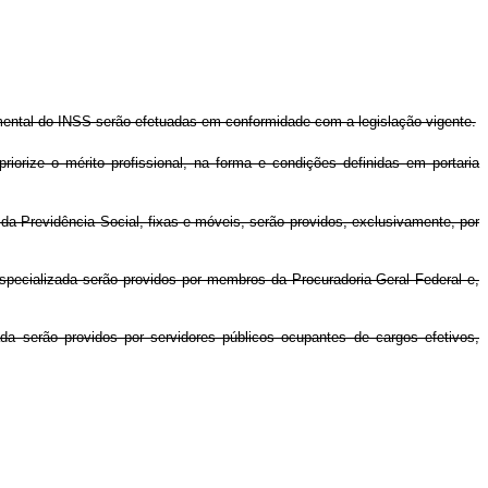
ental do INSS serão efetuadas em conformidade com a legislação vigente.
iorize o mérito profissional, na forma e condições definidas em portaria
 Previdência Social, fixas e móveis, serão providos, exclusivamente, por
pecializada serão providos por membros da Procuradoria-Geral Federal e,
 serão providos por servidores públicos ocupantes de cargos efetivos,