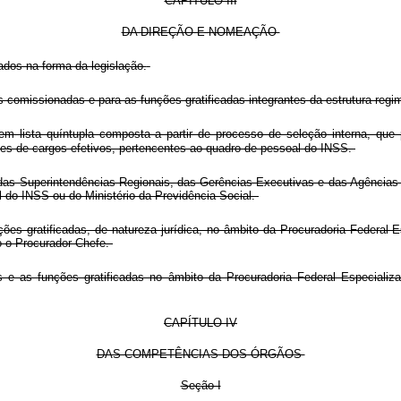
CAPÍTULO III
DA DIREÇÃO E NOMEAÇÃO
dos na forma da legislação.
missionadas e para as funções gratificadas integrantes da estrutura regim
lista quíntupla composta a partir de processo de seleção interna, que pr
es de cargos efetivos, pertencentes ao quadro de pessoal do INSS.
as Superintendências Regionais, das Gerências-Executivas e das Agências da
 do INSS ou do Ministério da Previdência Social.
 gratificadas, de natureza jurídica, no âmbito da Procuradoria Federal Es
o o Procurador-Chefe.
s funções gratificadas no âmbito da Procuradoria Federal Especializada
CAPÍTULO IV
DAS COMPETÊNCIAS DOS ÓRGÃOS
Seção I