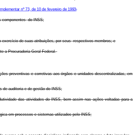
omplementar nº 73, de 10 de fevereiro de 1993
;
gãos componentes do INSS;
no exercício de suas atribuições, por seus respectivos membros; e
te a Procuradoria-Geral Federal.
 ações preventivas e corretivas aos órgãos e unidades descentralizadas, em
s de auditoria e de gestão do INSS;
odutividade das atividades do INSS, bem assim nas ações voltadas para a
ógica em processos e sistemas utilizados pelo INSS;