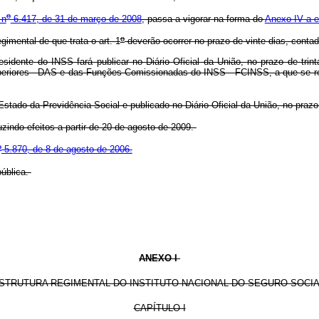
o
 n
6.417, de 31 de março de 2008
, passa a vigorar na forma do
Anexo IV a e
o
mental de que trata o art. 1
deverão ocorrer no prazo de vinte dias, conta
esidente do INSS fará publicar no Diário Oficial da União, no prazo de tri
riores - DAS e das Funções Comissionadas do INSS - FCINSS, a que se refe
stado da Previdência Social e publicado no Diário Oficial da União, no praz
zindo efeitos a partir de 20 de agosto de 2009.
o
5.870, de 8 de agosto de 2006.
ública.
ANEXO I
STRUTURA REGIMENTAL DO INSTITUTO NACIONAL DO SEGURO SOCI
CAPÍTULO I