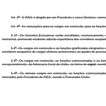
o
Art. 3
O INSS é dirigido por um Presidente e cinco Diretores, nomea
o
Art. 4
As nomeações para os cargos em comissão, para as funções co
o
§ 1
Os Gerentes-Executivos serão escolhidos, exclusivamente, em 
ministerial, promovido mediante adesão espontânea dos servidores ocupant
o
§ 2
Os cargos em comissão e as funções gratificadas integrantes d
servidores ocupantes de cargos efetivos pertencentes ao quadro de pessoal
o
§ 3
Os cargos em comissão, as funções comissionadas e as funções
excepcionalmente, da Advocacia-Geral da União, na forma do
caput
, ouvid
o
§ 4
Os demais cargos em comissão, as funções comissionadas e a
nomeados pelo Presidente do INSS, ouvido o Procurador-Chefe.