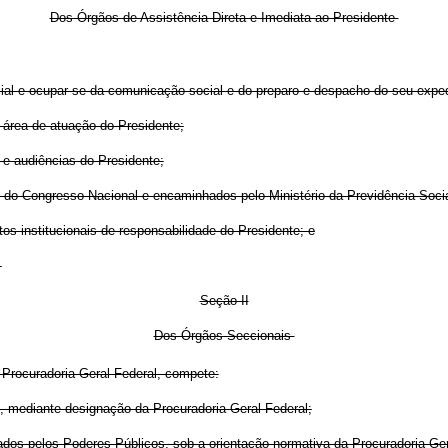
Dos Órgãos de Assistência Direta e Imediata ao Presidente
ocial e ocupar-se da comunicação social e do preparo e despacho do seu exped
a área de atuação do Presidente;
 e audiências do Presidente;
s do Congresso Nacional e encaminhados pelo Ministério da Previdência Socia
s institucionais de responsabilidade do Presidente; e
.
Seção II
Dos Órgãos Seccionais
Procuradoria-Geral Federal, compete:
es, mediante designação da Procuradoria-Geral Federal;
anados pelos Poderes Públicos, sob a orientação normativa da Procuradoria-G